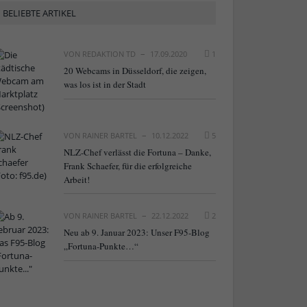
BELIEBTE ARTIKEL
VON
REDAKTION TD
17.09.2020
1
20 Webcams in Düsseldorf, die zeigen,
was los ist in der Stadt
VON
RAINER BARTEL
10.12.2022
5
NLZ-Chef verlässt die Fortuna – Danke,
Frank Schaefer, für die erfolgreiche
Arbeit!
VON
RAINER BARTEL
22.12.2022
2
Neu ab 9. Januar 2023: Unser F95-Blog
„Fortuna-Punkte…“