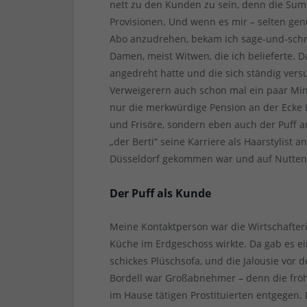
nett zu den Kunden zu sein, denn die Sum
Provisionen. Und wenn es mir – selten genu
Abo anzudrehen, bekam ich sage-und-schre
Damen, meist Witwen, die ich belieferte.
angedreht hatte und die sich ständig versu
Verweigerern auch schon mal ein paar Mi
nur die merkwürdige Pension an der Ecke
und Frisöre, sondern eben auch der Puff a
„der Berti“ seine Karriere als Haarstylist 
Düsseldorf gekommen war und auf Nutten 
Der Puff als Kunde
Meine Kontaktperson war die Wirtschafteri
Küche im Erdgeschoss wirkte. Da gab es ei
schickes Plüschsofa, und die Jalousie vor
Bordell war Großabnehmer – denn die fröhl
im Hause tätigen Prostituierten entgegen. 