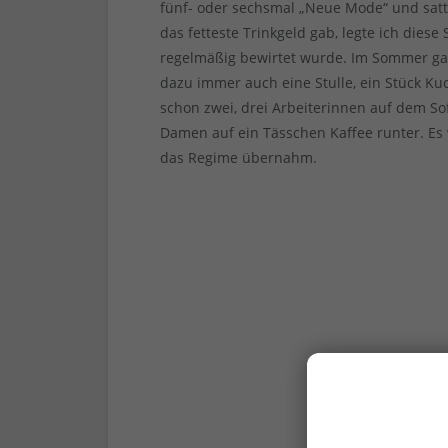
fünf- oder sechsmal „Neue Mode“ und satt
das fetteste Trinkgeld gab, legte ich diese
regelmäßig bewirtet wurde. Im Sommer gab
dazu immer auch eine Stulle, ein Stück Ku
schon zwei, drei Arbeiterinnen auf dem S
Damen auf ein Tässchen Kaffee runter. Es 
das Regime übernahm.