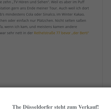
e zehn „TV Hören und Sehen“. Weil es aber im Puff
 Station gern ans Ende meiner Tour. Auch weil ich dort
’s mindestens Cola oder Sinalco, im Winter Kakao,
chen oder einfach nur Plätzchen. Nicht selten saßen
ofa, wenn ich kam, und meistens kamen andere
war sehr nett in der
Rethelstraße 77 bevor „der Berti“
The Düsseldorfer steht zum Verkauf!