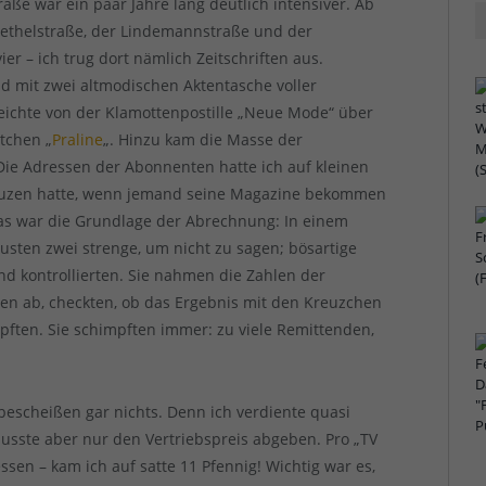
aße war ein paar Jahre lang deutlich intensiver. Ab
 Rethelstraße, der Lindemannstraße und der
er – ich trug dort nämlich Zeitschriften aus.
d mit zwei altmodischen Aktentasche voller
e reichte von der Klamottenpostille „Neue Mode“ über
tchen „
Praline
„. Hinzu kam die Masse der
 Die Adressen der Abonnenten hatte ich auf kleinen
reuzen hatte, wenn jemand seine Magazine bekommen
das war die Grundlage der Abrechnung: In einem
usten zwei strenge, um nicht zu sagen; bösartige
und kontrollierten. Sie nahmen die Zahlen der
den ab, checkten, ob das Ergebnis mit den Kreuzchen
ften. Sie schimpften immer: zu viele Remittenden,
bescheißen gar nichts. Denn ich verdiente quasi
musste aber nur den Vertriebspreis abgeben. Pro „TV
sen – kam ich auf satte 11 Pfennig! Wichtig war es,