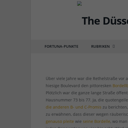
DÜSSEL-HISTÖRCHEN
Ortsangabe: Die zwei G
zwischen Einkaufsmeil
FORTUNA-PUNKTE
RUBRIKEN
von
RAINER BARTEL
am
03.07.2016
1 COMM
Über viele Jahre war die Rethelstraße vor
hiesige Boulevard den pittoresken
Bordell
Plötzlich war die ganze lange Straße öffen
Hausnummer 73 bis 77. Ja, die quotengeile
die anderen B- und C-Promis
zu berichten,
zu erwähnen, dass dieser wegen räuberische
genauso pleite
wie
seine Bordelle
, wo man