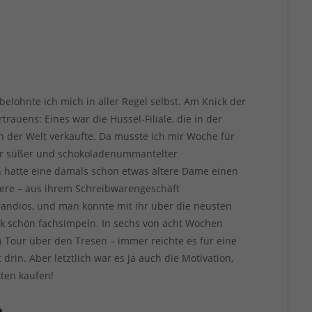
belohnte ich mich in aller Regel selbst. Am Knick der
rauens: Eines war die Hussel-Filiale, die in der
n der Welt verkaufte. Da musste ich mir Woche für
ler süßer und schokoladenummantelter
 hatte eine damals schon etwas ältere Dame einen
nnere – aus ihrem Schreibwarengeschäft
andios, und man konnte mit ihr über die neusten
ik schön fachsimpeln. In sechs von acht Wochen
n Tour über den Tresen – immer reichte es für eine
in. Aber letztlich war es ja auch die Motivation,
tten kaufen!
e