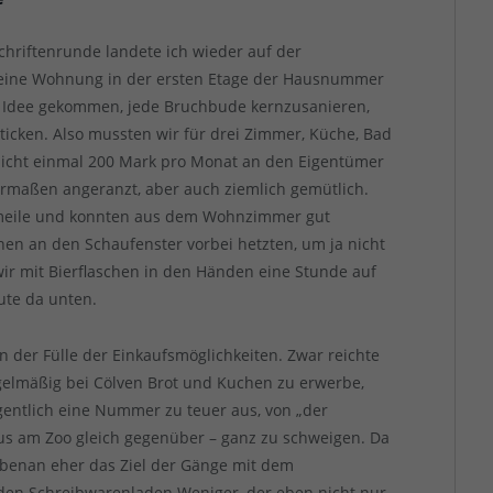
chriftenrunde landete ich wieder auf der
 eine Wohnung in der ersten Etage der Hausnummer
e Idee gekommen, jede Bruchbude kernzusanieren,
rticken. Also mussten wir für drei Zimmer, Küche, Bad
nicht einmal 200 Mark pro Monat an den Eigentümer
ermaßen angeranzt, aber auch ziemlich gemütlich.
smeile und konnten aus dem Wohnzimmer gut
n an den Schaufenster vorbei hetzten, um ja nicht
r mit Bierflaschen in den Händen eine Stunde auf
ute da unten.
on der Fülle der Einkaufsmöglichkeiten. Zwar reichte
egelmäßig bei Cölven Brot und Kuchen zu erwerbe,
entlich eine Nummer zu teuer aus, von „der
us am Zoo gleich gegenüber – ganz zu schweigen. Da
benan eher das Ziel der Gänge mit dem
h den Schreibwarenladen Weniger, der eben nicht nur