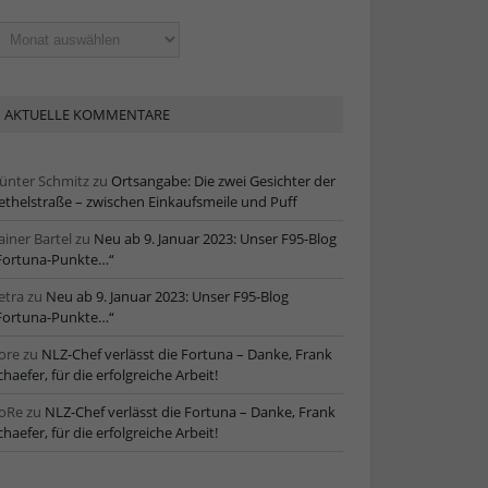
ltere
tikel
AKTUELLE KOMMENTARE
ünter Schmitz
zu
Ortsangabe: Die zwei Gesichter der
ethelstraße – zwischen Einkaufsmeile und Puff
ainer Bartel
zu
Neu ab 9. Januar 2023: Unser F95-Blog
Fortuna-Punkte…“
etra
zu
Neu ab 9. Januar 2023: Unser F95-Blog
Fortuna-Punkte…“
ore
zu
NLZ-Chef verlässt die Fortuna – Danke, Frank
chaefer, für die erfolgreiche Arbeit!
oRe
zu
NLZ-Chef verlässt die Fortuna – Danke, Frank
chaefer, für die erfolgreiche Arbeit!