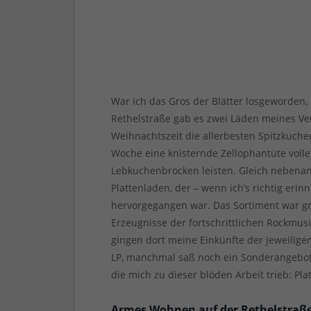
War ich das Gros der Blätter losgeworden, 
Rethelstraße gab es zwei Läden meines Vert
Weihnachtszeit die allerbesten Spitzkuche
Woche eine knisternde Zellophantüte vol
Lebkuchenbrocken leisten. Gleich nebenan
Plattenladen, der – wenn ich’s richtig eri
hervorgegangen war. Das Sortiment war gr
Erzeugnisse der fortschrittlichen Rockmus
gingen dort meine Einkünfte der jeweilige
LP, manchmal saß noch ein Sonderangebot dr
die mich zu dieser blöden Arbeit trieb: Pla
Armes Wohnen auf der Rethelstraß