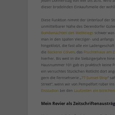
jeden Donnerstag von vier bis acht. Wird a
dieser brodelnden Einkaufsmeile der wo
Diese Funktion nimmt der Unterlauf der St
unmittelbarer Nähe des Derendorfer Güter
Bombenächten des Weltkriegs
schwer was 
man in den späten Vierziger- und anfangs
hingeklotzt, die fast alle ein Ladengeschäf
die
Bäckerei Cölven
, das
Früchtehaus am 
hierher. Bis weit in die Siebzigerjahre hin
Hausnummer 101 gab es praktisch keine Pa
ein verruchtes Stückchen Rotlicht dort ang
gern die Fernsehserie „
77 Sunset Strip
“ sa
Street“, wenn wir von Pempelfort rüber ins
Eisstadion
bei den
Laufzeiten ein bisschen
Mein Revier als Zeitschriftenausträ