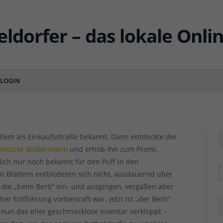
esichter der Rethelstraße –
e und Puff
LOGIN
ENT
 allem als Einkaufsstraße bekannt. Dann entdeckte der
besitzer Wollersheim
und erhob ihn zum Promi.
tlich nur noch bekannt für den Puff in den
R
n Blättern entblödeten sich nicht, ausdauernd über
 die „beim Berti“ ein- und ausgingen, vergaßen aber
r Entführung vorbestraft war. Jetzt ist „der Berti“
 nun das eher geschmacklose Inventar verkloppt –