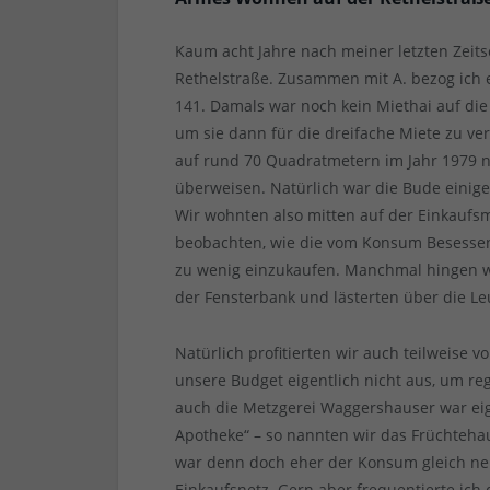
Kaum acht Jahre nach meiner letzten Zeits
Rethelstraße. Zusammen mit A. bezog ich
141. Damals war noch kein Miethai auf di
um sie dann für die dreifache Miete zu ve
auf rund 70 Quadratmetern im Jahr 1979 
überweisen. Natürlich war die Bude einig
Wir wohnten also mitten auf der Einkauf
beobachten, wie die vom Konsum Besessene
zu wenig einzukaufen. Manchmal hingen wi
der Fensterbank und lästerten über die Le
Natürlich profitierten wir auch teilweise v
unsere Budget eigentlich nicht aus, um r
auch die Metzgerei Waggershauser war eig
Apotheke“ – so nannten wir das Früchteha
war denn doch eher der Konsum gleich ne
Einkaufsnetz. Gern aber frequentierte ic