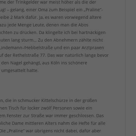
me der Trinkgelder war meist höher als die der
g! – gelang, einer Oma zum Beispiel ein „Praline“-
ibe 2 Mark dafür. Ja, es waren vorwiegend ältere
 Dazu jede Menge Leute, denen man die Abos
chten zu drücken. Da klingelte ich bei hartnäckigen
nuten lang sturm… Zu den Abnehmern zählte nicht
 Lindemann-/Hebbelstraße und ein paar Arztpraxen
uf der Rethelstraße 77. Das war natürlich lange bevor
an den Nagel gehängt, aus Köln ins schönere
umgesattelt hatte.
n, die in schmucker Kittelschürze in der großen
nen Tisch für locker zwölf Personen sowie ein
 dem Fenster zur Straße war immer geschlossen. Das
iche Dame mittleren Alters nahm die Hefte für alle
Die „Praline“ war übrigens nicht dabei, dafür aber