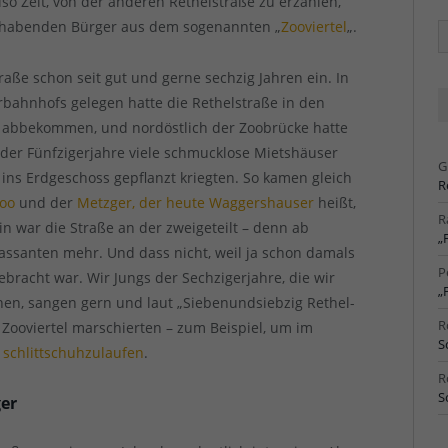
lso Zeit, von der anderen Rethelstraße zu erzählen,
hlhabenden Bürger aus dem sogenannten „
Zooviertel
„.
Ä
Ar
raße schon seit gut und gerne sechzig Jahren ein. In
bahnhofs gelegen hatte die Rethelstraße in den
abbekommen, und nordöstlich der Zoobrücke hatte
 der Fünfzigerjahre viele schmucklose Mietshäuser
G
t ins Erdgeschoss gepflanzt kriegten. So kamen gleich
R
Zoo
und der
Metzger, der heute Waggershauser
heißt,
R
ein war die Straße an der zweigeteilt – denn ab
„
ssanten mehr. Und dass nicht, weil ja schon damals
P
ebracht war. Wir Jungs der Sechzigerjahre, die wir
„
hen, sangen gern und laut „Siebenundsiebzig Rethel-
R
 Zooviertel marschierten – zum Beispiel, um im
S
 schlittschuhzulaufen
.
R
S
ger