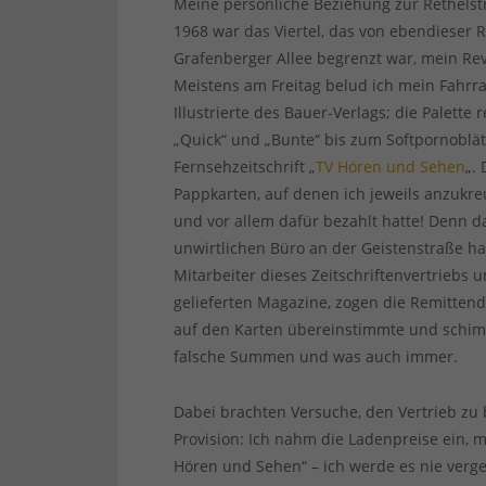
Meine persönliche Beziehung zur Rethelstr
1968 war das Viertel, das von ebendieser
Grafenberger Allee begrenzt war, mein Revi
Meistens am Freitag belud ich mein Fahrra
Illustrierte des Bauer-Verlags; die Palett
„Quick“ und „Bunte“ bis zum Softpornoblät
Fernsehzeitschrift „
TV Hören und Sehen
„.
Pappkarten, auf denen ich jeweils anzuk
und vor allem dafür bezahlt hatte! Denn 
unwirtlichen Büro an der Geistenstraße ha
Mitarbeiter dieses Zeitschriftenvertriebs 
gelieferten Magazine, zogen die Remitten
auf den Karten übereinstimmte und schimp
falsche Summen und was auch immer.
Dabei brachten Versuche, den Vertrieb zu 
Provision: Ich nahm die Ladenpreise ein, 
Hören und Sehen“ – ich werde es nie verges