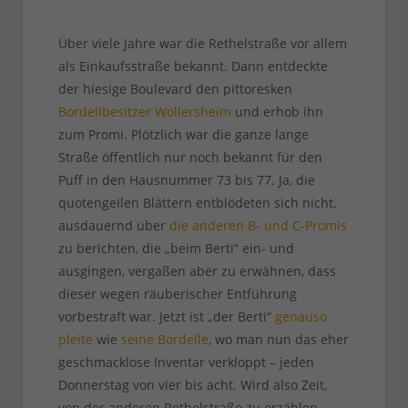
Über viele Jahre war die Rethelstraße vor allem
als Einkaufsstraße bekannt. Dann entdeckte
der hiesige Boulevard den pittoresken
Bordellbesitzer Wollersheim
und erhob ihn
zum Promi. Plötzlich war die ganze lange
Straße öffentlich nur noch bekannt für den
Puff in den Hausnummer 73 bis 77. Ja, die
quotengeilen Blättern entblödeten sich nicht,
ausdauernd über
die anderen B- und C-Promis
zu berichten, die „beim Berti“ ein- und
ausgingen, vergaßen aber zu erwähnen, dass
dieser wegen räuberischer Entführung
vorbestraft war. Jetzt ist „der Berti“
genauso
pleite
wie
seine Bordelle
, wo man nun das eher
geschmacklose Inventar verkloppt – jeden
Donnerstag von vier bis acht. Wird also Zeit,
von der anderen Rethelstraße zu erzählen,