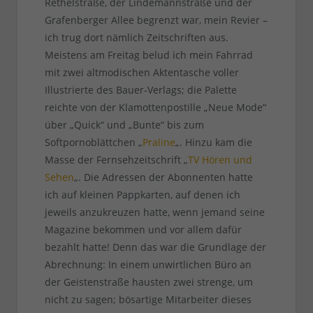
Rethelstraße, der Lindemannstraße und der
Grafenberger Allee begrenzt war, mein Revier –
ich trug dort nämlich Zeitschriften aus.
Meistens am Freitag belud ich mein Fahrrad
mit zwei altmodischen Aktentasche voller
Illustrierte des Bauer-Verlags; die Palette
reichte von der Klamottenpostille „Neue Mode“
über „Quick“ und „Bunte“ bis zum
Softpornoblättchen „
Praline
„. Hinzu kam die
Masse der Fernsehzeitschrift „
TV Hören und
Sehen
„. Die Adressen der Abonnenten hatte
ich auf kleinen Pappkarten, auf denen ich
jeweils anzukreuzen hatte, wenn jemand seine
Magazine bekommen und vor allem dafür
bezahlt hatte! Denn das war die Grundlage der
Abrechnung: In einem unwirtlichen Büro an
der Geistenstraße hausten zwei strenge, um
nicht zu sagen; bösartige Mitarbeiter dieses