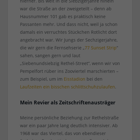
hierher. Bis weit in die Siebzigerjahre hinein
war die Straße an der zweigeteilt – denn ab
Hausnummer 101 gab es praktisch keine
Passanten mehr. Und dass nicht, weil ja schon
damals ein verruchtes Stückchen Rotlicht dort
angebracht war. Wir Jungs der Sechzigerjahre,
die wir gern die Fernsehserie „
77 Sunset Strip
“
sahen, sangen gern und laut
„Siebenundsiebzig Rethel-Street“, wenn wir von
Pempelfort rüber ins Zooviertel marschierten –
zum Beispiel, um im
Eisstadion
bei den
Laufzeiten ein bisschen schlittschuhzulaufen
.
Mein Revier als Zeitschriftenausträger
Meine persönliche Beziehung zur Rethelstraße
war ein paar Jahre lang deutlich intensiver. Ab
1968 war das Viertel, das von ebendieser