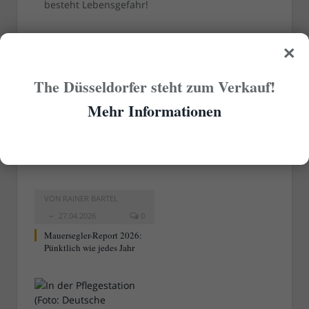
besteht Lebensgefahr!
×
[Fotos – Titelbild: Osterloh via
WDR Digit
; DLRG-
Boot: kph1107 via
Wikimedia
unter der
CC-
Lizenz 4.0 International
]
The Düsseldorfer steht zum Verkauf!
Mehr Informationen
RELATED
POSTS
VON
RAINER BARTEL
27.04.2026
0
Mauersegler-Report 2026:
Pünktlich wie jedes Jahr