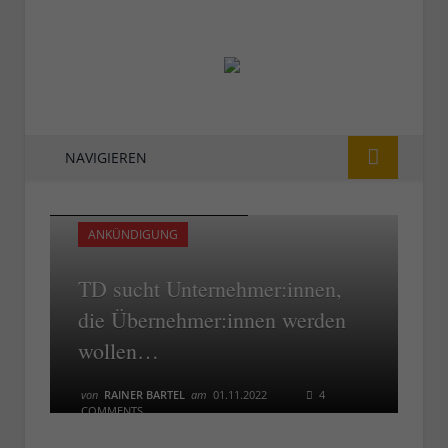
NAVIGIEREN
Rheinpanorama (Foto: Claire P.)
Rheinpanorama (Foto: Claire P.)
ANKÜNDIGUNG
TD sucht Unternehmer:innen,
die Übernehmer:innen werden
wollen…
von
RAINER BARTEL
am
01.11.2022
4
COMMENTS