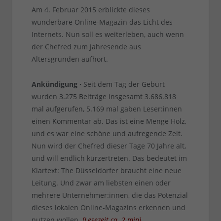
Am 4. Februar 2015 erblickte dieses
wunderbare Online-Magazin das Licht des
Internets. Nun soll es weiterleben, auch wenn
der Chefred zum Jahresende aus
Altersgründen aufhört.
Ankündigung ·
Seit dem Tag der Geburt
wurden 3.275 Beiträge insgesamt 3.686.818
mal aufgerufen, 5.169 mal gaben Leser:innen
einen Kommentar ab. Das ist eine Menge Holz,
und es war eine schöne und aufregende Zeit.
Nun wird der Chefred dieser Tage 70 Jahre alt,
und will endlich kürzertreten. Das bedeutet im
Klartext: The Düsseldorfer braucht eine neue
Leitung. Und zwar am liebsten einen oder
mehrere Unternehmer:innen, die das Potenzial
dieses lokalen Online-Magazins erkennen und
nutzen wollen.
[
Lesezeit ca.
2
min
]