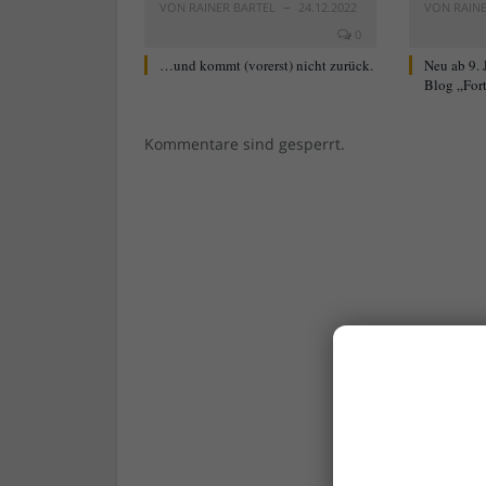
VON
RAINER BARTEL
24.12.2022
VON
RAIN
0
…und kommt (vorerst) nicht zurück.
Neu ab 9. 
Blog „For
Kommentare sind gesperrt.