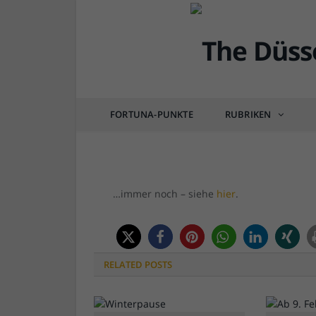
ANKÜNDIGUNG
The Düsseldorfer steh
FORTUNA-PUNKTE
RUBRIKEN
von
RAINER BARTEL
am
14.02.2023
0 COM
…immer noch – siehe
hier
.
RELATED
POSTS