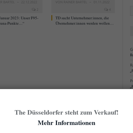
ER BARTEL
22.12.2022
VON
RAINER BARTEL
01.11.2022
Ä
2
4
Ar
Januar 2023: Unser F95-
TD sucht Unternehmer:innen, die
tuna-Punkte…“
Übernehmer:innen werden wollen…
G
R
R
„
P
„
R
S
The Düsseldorfer steht zum Verkauf!
R
S
Mehr Informationen