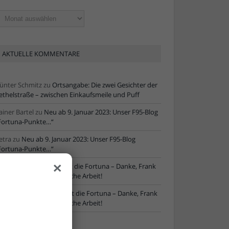
ltere
tikel
AKTUELLE KOMMENTARE
ünter Schmitz
zu
Ortsangabe: Die zwei Gesichter der
ethelstraße – zwischen Einkaufsmeile und Puff
ainer Bartel
zu
Neu ab 9. Januar 2023: Unser F95-Blog
Fortuna-Punkte…“
etra
zu
Neu ab 9. Januar 2023: Unser F95-Blog
Fortuna-Punkte…“
×
ore
zu
NLZ-Chef verlässt die Fortuna – Danke, Frank
chaefer, für die erfolgreiche Arbeit!
oRe
zu
NLZ-Chef verlässt die Fortuna – Danke, Frank
chaefer, für die erfolgreiche Arbeit!