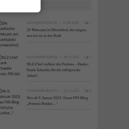
BELIEBTE ARTIKEL
VON
REDAKTION TD
17.09.2020
1
20 Webcams in Düsseldorf, die zeigen,
was los ist in der Stadt
VON
RAINER BARTEL
10.12.2022
5
NLZ-Chef verlässt die Fortuna – Danke,
Frank Schaefer, für die erfolgreiche
Arbeit!
VON
RAINER BARTEL
22.12.2022
2
Neu ab 9. Januar 2023: Unser F95-Blog
„Fortuna-Punkte…“