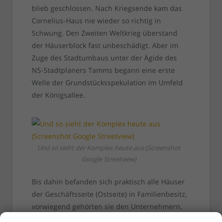
blieb geschlossen. Nach Kriegsende kam das
Cornelius-Haus nie wieder so richtig in
Schwung. Den Zweiten Weltkrieg überstand
der Häuserblock fast unbeschädigt. Aber im
Zuge des Stadtumbaus unter der Ägide des
NS-Stadtplaners Tamms begann eine erste
Welle der Grundstücksspekulation im Umfeld
der Königsallee.
Und so sieht der Komplex heute aus (Screenshot
Google Streetview)
Bis dahin befanden sich praktisch alle Häuser
der Geschäftsseite (Ostseite) in Familienbesitz,
vorwiegend gehörten sie den Unternehmern,
die in diesen Immobilien ihre Ladengeschäfte