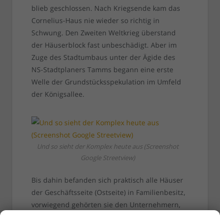
blieb geschlossen. Nach Kriegsende kam das
Cornelius-Haus nie wieder so richtig in
Schwung. Den Zweiten Weltkrieg überstand
der Häuserblock fast unbeschädigt. Aber im
Zuge des Stadtumbaus unter der Ägide des
NS-Stadtplaners Tamms begann eine erste
Welle der Grundstücksspekulation im Umfeld
der Königsallee.
Und so sieht der Komplex heute aus (Screenshot
Google Streetview)
Bis dahin befanden sich praktisch alle Häuser
der Geschäftsseite (Ostseite) in Familienbesitz,
vorwiegend gehörten sie den Unternehmern,
die in diesen Immobilien ihre Ladengeschäfte