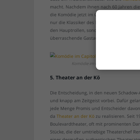
macht. Nachdem ihnen nach 60 Jahren die 
die Komödie jetzt im Capitol-Theater an d
nur die Klassiker des Boulevardtheaters, 
den Hauptrollen, sondern ganz moderne 
überraschende Gastauftritte. Düsseldorfer
Komödie im Capitol: Das aktuelle St
5. Theater an der Kö
Die Entscheidung, in den neuen Schadow-
und knapp am Zeitgeist vorbei. Dafür gela
jede Menge Promis und Entscheider davon
da
Theater an der Kö
zu realisieren. Seit
Boulevardtheater, oft mit prominenten Dar
Stücke, die der umtriebige Theaterchef Ren
einer dermaßen authentischen Theateratm