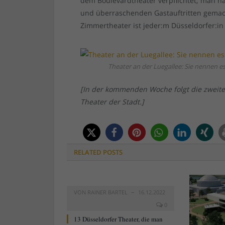
dem Boulevardtheater verpflichtet; man h
und überraschenden Gastauftritten gemach
Zimmertheater ist jeder:m Düsseldorfer:i
Theater an der Luegallee: Sie nennen e
[In der kommenden Woche folgt die zweite 
Theater der Stadt.]
RELATED
POSTS
VON
RAINER BARTEL
16.12.2022
0
13 Düsseldorfer Theater, die man