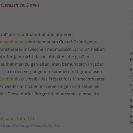
.
[
Lesezeit ca.
5
min
]
Ä
Ar
ntral“ am Hauptbahnhof und anderen
auspielhaus
seine Heimat am Gustaf-Gründgens-
tionstheater inzwischen neumodisch „
D’haus
“ heißen
G
hr für Jahr nicht davon abhalten, die großen
R
raufnahmen zu genießen. Man bemüht sich in jeder
R
en – so in den vergangenen Sommern mit grandiosen
„
Stadt:Kollektiv
heißt das Projekt fürs Mitmachtheater,
P
r wieder mit tollen Inszenierungen und aktuellen
„
de:r Düsseldorfer Bürger:in mindestens einmal im
R
S
R
S
 II zum Schauspielhaus (Foto: TD)