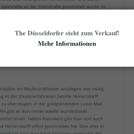
Spielstätte an der Steinstraße genommen wurde, ist
er Erkrather Straße untergekommen. Man gibt nicht
meist mit wahrhaft renommierten Künstler:innen in
Produktionen. Hinzu kommen immer wieder
The Düsseldorfer steht zum Verkauf!
:innen! Besucht dieses Theater, damit es leben kann!
Mehr Informationen
ück „Schöne Bescherung (Foto: Jeanne Weidauer)
Arkaden ein Boulevardtheater anzulegen, war mutig
ng es der theatererfahrenen Familie Heinersdorff
 zu überzeugen, in der goldglänzenden Luxus-Mall
 1994 gibt es dort immer wieder wunderbares
steller:innen. Neben Klassikern gibt man dort auch
é Heinersdorff selbst geschrieben hat. Dies alles in
osphäre, dass man beim Verlassen angesichts der