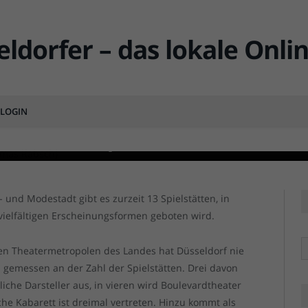
r, die man kennen sollte (1)
LOGIN
MENT
s Leben macht mir keine Angst" - auf dem Bild: Felicia Chin-Malenski, Eva Maria
s Leben macht mir keine Angst" - auf dem Bild: Felicia Chin-Malenski, Eva Maria
und Modestadt gibt es zurzeit 13 Spielstätten, in
vielfältigen Erscheinungsformen geboten wird.
R
ßen Theatermetropolen des Landes hat Düsseldorf nie
n gemessen an der Zahl der Spielstätten. Drei davon
che Darsteller aus, in vieren wird Boulevardtheater
sche Kabarett ist dreimal vertreten. Hinzu kommt als