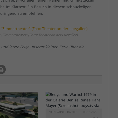
at sich aber vor allem einen Namen mit Krimi-Stücken
t. Im Klartext: Ein Besuch in diesem schnuckeligen
n dringend zu empfehlen.
s „Zimmertheater“ (Foto: Theater an der Luegallee)
und letzte Folge unserer kleinen Serie über die
VON
RAINER BARTEL
06.12.2022