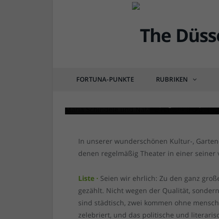
DÜSSEL-KULTUR & POP
13 Düsseldorfer Theate
FORTUNA-PUNKTE
RUBRIKEN
von
RAINER BARTEL
am
07.12.2022
1 COM
Junges Schauspiel "Da
Junges Schauspiel "Da
In unserer wunderschönen Kultur-, Garten- 
denen regelmäßig Theater in einer seiner 
Liste ·
Seien wir ehrlich: Zu den ganz gro
gezählt. Nicht wegen der Qualität, sonder
sind städtisch, zwei kommen ohne menschli
zelebriert, und das politische und literari