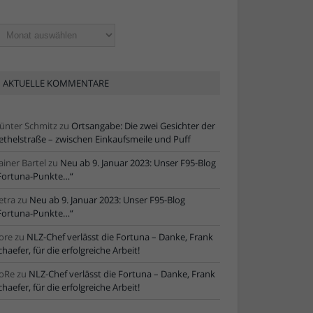
ltere
tikel
AKTUELLE KOMMENTARE
ünter Schmitz
zu
Ortsangabe: Die zwei Gesichter der
ethelstraße – zwischen Einkaufsmeile und Puff
ainer Bartel
zu
Neu ab 9. Januar 2023: Unser F95-Blog
Fortuna-Punkte…“
etra
zu
Neu ab 9. Januar 2023: Unser F95-Blog
Fortuna-Punkte…“
ore
zu
NLZ-Chef verlässt die Fortuna – Danke, Frank
chaefer, für die erfolgreiche Arbeit!
oRe
zu
NLZ-Chef verlässt die Fortuna – Danke, Frank
chaefer, für die erfolgreiche Arbeit!