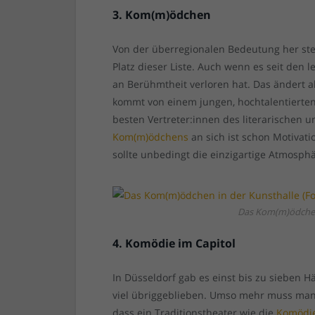
3. Kom(m)ödchen
Von der überregionalen Bedeutung her st
Platz dieser Liste. Auch wenn es seit den
an Berühmtheit verloren hat. Das ändert a
kommt von einem jungen, hochtalentierten
besten Vertreter:innen des literarischen 
Kom(m)ödchens
an sich ist schon Motivati
sollte unbedingt die einzigartige Atmosp
Das Kom(m)ödchen 
4. Komödie im Capitol
In Düsseldorf gab es einst bis zu sieben Hä
viel übriggeblieben. Umso mehr muss man
dass ein Traditionstheater wie die
Komödi