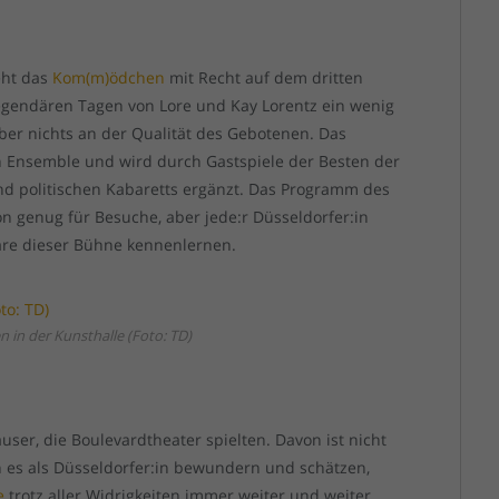
eht das
Kom(m)ödchen
mit Recht auf dem dritten
 legendären Tagen von Lore und Kay Lorentz ein wenig
ber nichts an der Qualität des Gebotenen. Das
 Ensemble und wird durch Gastspiele der Besten der
und politischen Kabaretts ergänzt. Das Programm des
on genug für Besuche, aber jede:r Düsseldorfer:in
häre dieser Bühne kennenlernen.
in der Kunsthalle (Foto: TD)
user, die Boulevardtheater spielten. Davon ist nicht
 es als Düsseldorfer:in bewundern und schätzen,
e
trotz aller Widrigkeiten immer weiter und weiter