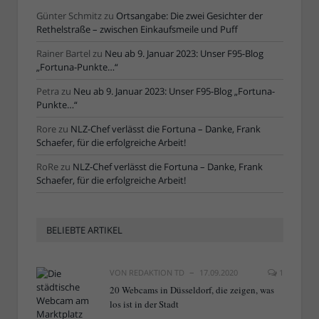
Günter Schmitz
zu
Ortsangabe: Die zwei Gesichter der
Rethelstraße – zwischen Einkaufsmeile und Puff
Rainer Bartel
zu
Neu ab 9. Januar 2023: Unser F95-Blog
„Fortuna-Punkte…“
Petra
zu
Neu ab 9. Januar 2023: Unser F95-Blog „Fortuna-
Punkte…“
Rore
zu
NLZ-Chef verlässt die Fortuna – Danke, Frank
Schaefer, für die erfolgreiche Arbeit!
RoRe
zu
NLZ-Chef verlässt die Fortuna – Danke, Frank
Schaefer, für die erfolgreiche Arbeit!
BELIEBTE ARTIKEL
VON
REDAKTION TD
17.09.2020
1
20 Webcams in Düsseldorf, die zeigen, was
los ist in der Stadt