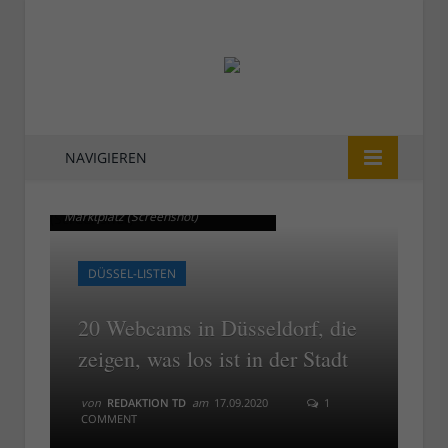
NAVIGIEREN
Die städtische Webcam am
Die städtische Webcam am
Marktplatz (Screenshot)
Marktplatz (Screenshot)
DÜSSEL-LISTEN
20 Webcams in Düsseldorf, die
zeigen, was los ist in der Stadt
von
REDAKTION TD
am
17.09.2020
1
COMMENT