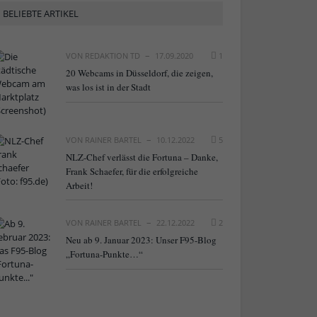
BELIEBTE ARTIKEL
VON
REDAKTION TD
17.09.2020
1
20 Webcams in Düsseldorf, die zeigen,
was los ist in der Stadt
VON
RAINER BARTEL
10.12.2022
5
NLZ-Chef verlässt die Fortuna – Danke,
Frank Schaefer, für die erfolgreiche
Arbeit!
VON
RAINER BARTEL
22.12.2022
2
Neu ab 9. Januar 2023: Unser F95-Blog
„Fortuna-Punkte…“