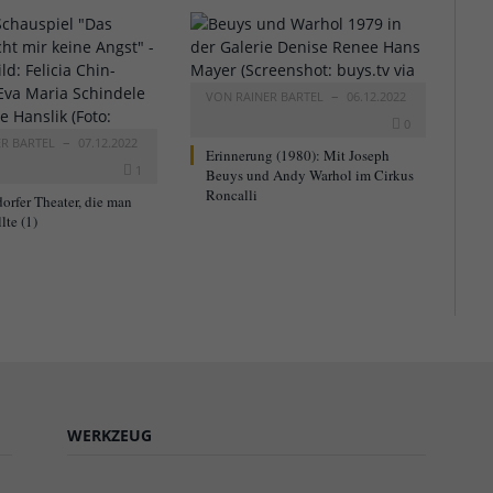
VON
RAINER BARTEL
06.12.2022
0
ER BARTEL
07.12.2022
Erinnerung (1980): Mit Joseph
1
Beuys und Andy Warhol im Cirkus
Roncalli
orfer Theater, die man
lte (1)
WERKZEUG