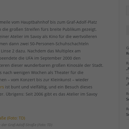
Ä
Ar
nomeile vom Hauptbahnhof bis zum Graf-Adolf-Platz
die großen Streifen fürs breite Publikum gezeigt.
iner Atelier im Savoy als Kino für die wertvolleren
 kamen dann zwei 50-Personen-Schuhschachteln
G
 Linse 2 dazu. Nachdem das Multiplex am
R
beendete die UFA im September 2000 den
R
iteren dieser wunderbaren großen Kinosäle der Stadt.
„
as nach wenigen Wochen als Theater für die
P
en – vom Konzert bis zur Kleinkunst – wieder
„
rs
ist bunt und vielfältig, und ein Besuch dieses
R
. Übrigens: Seit 2006 gibt es das Atelier im Savoy
S
R
S
der Graf-Adolf-Straße (Foto: TD)