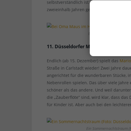
selbstverständlich ist. Kurz und gut: Ein 
zweieinhalb Jahren gehört zur ordentliche
Bei Oma Maus im Haus (F
11. Düsseldorfer Marionettentheate
Endlich (ab 15. Dezember) spielt das
Mario
Straße in Carlstadt wieder! Zwei Jahre dau
angerichtet für die wunderbaren Stücke, 
Nebenrollen spielen. Das über viele Jahre 
schöner als das andere. Und weil darunt
die „Zauberflöte“ sind, wird klar, dass da
für Kinder ist. Aber auch bei den leichtere
Ein Sommernachtstraum (Fo