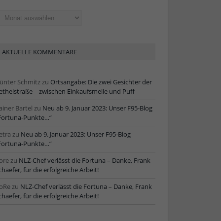
ltere
tikel
AKTUELLE KOMMENTARE
ünter Schmitz
zu
Ortsangabe: Die zwei Gesichter der
ethelstraße – zwischen Einkaufsmeile und Puff
ainer Bartel
zu
Neu ab 9. Januar 2023: Unser F95-Blog
Fortuna-Punkte…“
etra
zu
Neu ab 9. Januar 2023: Unser F95-Blog
Fortuna-Punkte…“
ore
zu
NLZ-Chef verlässt die Fortuna – Danke, Frank
chaefer, für die erfolgreiche Arbeit!
oRe
zu
NLZ-Chef verlässt die Fortuna – Danke, Frank
chaefer, für die erfolgreiche Arbeit!