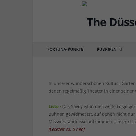
DÜSSEL-KULTUR & POP
13 Düsseldorfer Theate
von
RAINER BARTEL
am
16.12.2022
0 COMM
FORTUNA-PUNKTE
RUBRIKEN
In unserer wunderschönen Kultur-, Garten- 
denen regelmäßig Theater in einer seiner 
Liste ·
Das Savoy ist in die zweite Folge g
Bühnen gewidmet ist, auf denen nicht nur
Missverständnisse aufkommen: Unsere List
[
Lesezeit ca.
5
min
]