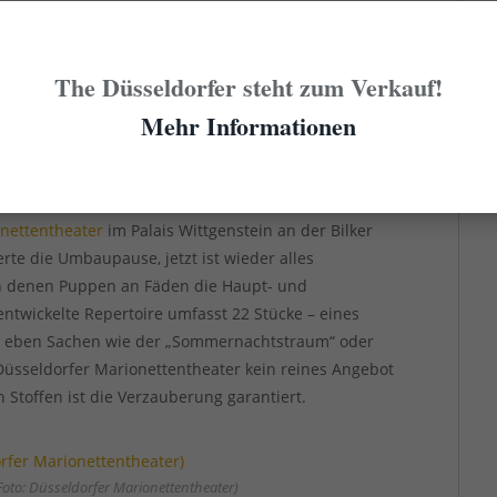
erster Besuch im Puppentheater im Alter ab
n Sozialisierung jedes Düsselmenschen.
The Düsseldorfer steht zum Verkauf!
Mehr Informationen
oto: Puppentheater Helmholtzstraße)
r
nettentheater
im Palais Wittgenstein an der Bilker
erte die Umbaupause, jetzt ist wieder alles
in denen Puppen an Fäden die Haupt- und
entwickelte Repertoire umfasst 22 Stücke – eines
er eben Sachen wie der „Sommernachtstraum“ oder
s Düsseldorfer Marionettentheater kein reines Angebot
n Stoffen ist die Verzauberung garantiert.
to: Düsseldorfer Marionettentheater)