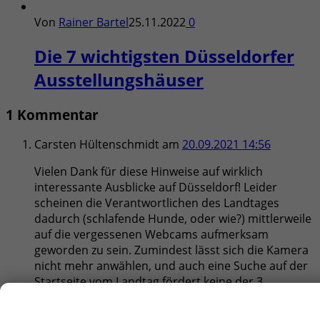
Von
Rainer Bartel
25.11.2022
0
Die 7 wichtigsten Düsseldorfer
Ausstellungshäuser
1 Kommentar
Carsten Hültenschmidt
am
20.09.2021 14:56
Vielen Dank für diese Hinweise auf wirklich
interessante Ausblicke auf Düsseldorf! Leider
scheinen die Verantwortlichen des Landtages
dadurch (schlafende Hunde, oder wie?) mittlerweile
auf die vergessenen Webcams aufmerksam
geworden zu sein. Zumindest lässt sich die Kamera
nicht mehr anwählen, und auch eine Suche auf der
Startseite vom Landtag fördert keine der 3
angepriesenen Kameras mehr zutage. Schade,
Schokolade!