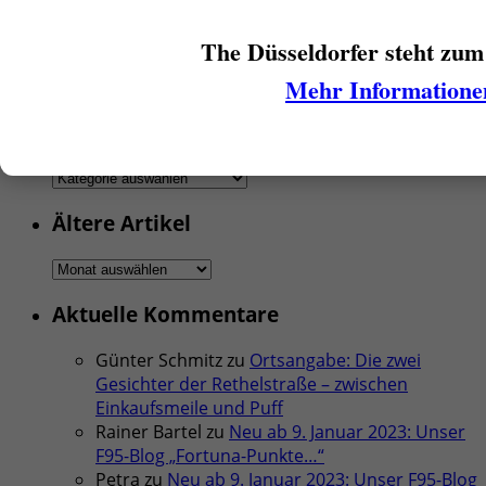
Aber ansonsten wie so oft wieder was Neues
erfahren!
The Düsseldorfer steht zum
Beste Grüße
Mehr Informatione
Casi
Rubriken
Rubriken
Ältere Artikel
Ältere
Artikel
Aktuelle Kommentare
Günter Schmitz
zu
Ortsangabe: Die zwei
Gesichter der Rethelstraße – zwischen
Einkaufsmeile und Puff
Rainer Bartel
zu
Neu ab 9. Januar 2023: Unser
F95-Blog „Fortuna-Punkte…“
Petra
zu
Neu ab 9. Januar 2023: Unser F95-Blog