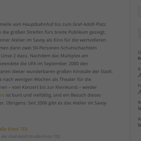
Ä
Ar
nomeile vom Hauptbahnhof bis zum Graf-Adolf-Platz
die großen Streifen fürs breite Publikum gezeigt.
iner Atelier im Savoy als Kino für die wertvolleren
 kamen dann zwei 50-Personen-Schuhschachteln
G
 Linse 2 dazu. Nachdem das Multiplex am
R
beendete die UFA im September 2000 den
R
iteren dieser wunderbaren großen Kinosäle der Stadt.
„
as nach wenigen Wochen als Theater für die
P
en – vom Konzert bis zur Kleinkunst – wieder
„
rs
ist bunt und vielfältig, und ein Besuch dieses
R
. Übrigens: Seit 2006 gibt es das Atelier im Savoy
S
R
S
der Graf-Adolf-Straße (Foto: TD)