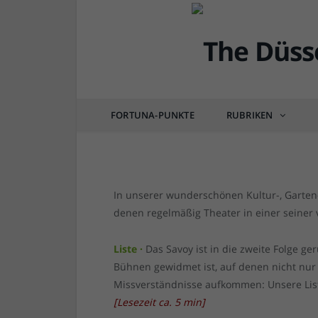
DÜSSEL-KULTUR & POP
13 Düsseldorfer Theate
von
RAINER BARTEL
am
16.12.2022
0 COM
FORTUNA-PUNKTE
RUBRIKEN
In unserer wunderschönen Kultur-, Garten- 
denen regelmäßig Theater in einer seiner 
Liste ·
Das Savoy ist in die zweite Folge g
Bühnen gewidmet ist, auf denen nicht nur
Missverständnisse aufkommen: Unsere List
[
Lesezeit ca.
5
min
]