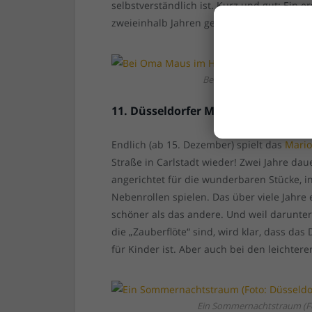
selbstverständlich ist. Kurz und gut: Ein 
zweieinhalb Jahren gehört zur ordentliche
Bei Oma Maus im Haus (Fo
11. Düsseldorfer Marionettentheate
Endlich (ab 15. Dezember) spielt das
Mario
Straße in Carlstadt wieder! Zwei Jahre dau
angerichtet für die wunderbaren Stücke, 
Nebenrollen spielen. Das über viele Jahre 
schöner als das andere. Und weil darunt
die „Zauberflöte“ sind, wird klar, dass da
für Kinder ist. Aber auch bei den leichtere
Ein Sommernachtstraum (Fo