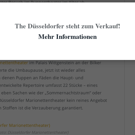
erster Besuch im Puppentheater im Alter ab
n Sozialisierung jedes Düsselmenschen.
The Düsseldorfer steht zum Verkauf!
Mehr Informationen
to: Puppentheater Helmholtzstraße)
r
nettentheater
im Palais Wittgenstein an der Bilker
erte die Umbaupause, jetzt ist wieder alles
in denen Puppen an Fäden die Haupt- und
entwickelte Repertoire umfasst 22 Stücke – eines
er eben Sachen wie der „Sommernachtstraum“ oder
s Düsseldorfer Marionettentheater kein reines Angebot
n Stoffen ist die Verzauberung garantiert.
to: Düsseldorfer Marionettentheater)