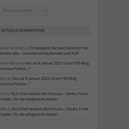
ltere
tikel
AKTUELLE KOMMENTARE
ünter Schmitz
zu
Ortsangabe: Die zwei Gesichter der
ethelstraße – zwischen Einkaufsmeile und Puff
ainer Bartel
zu
Neu ab 9. Januar 2023: Unser F95-Blog
Fortuna-Punkte…“
etra
zu
Neu ab 9. Januar 2023: Unser F95-Blog
Fortuna-Punkte…“
ore
zu
NLZ-Chef verlässt die Fortuna – Danke, Frank
chaefer, für die erfolgreiche Arbeit!
oRe
zu
NLZ-Chef verlässt die Fortuna – Danke, Frank
chaefer, für die erfolgreiche Arbeit!