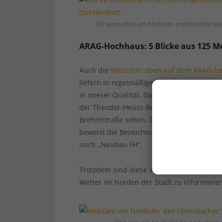
Die vermutlich am höchsten angebrachte W
ARAG-Hochhaus: 5 Blicke aus 125 M
Auch die
Webcams oben auf dem ARAG-H
liefern in regelmäßigen Abständen automati
in mieser Qualität. Dabei wäre es besond
der Theodor-Heuss-Brücke, auf dem A52-Zu
Brehmstraße sehen. Dass sich auch um d
beweist die Bezeichnung des Blicks über 
noch „Neubau FH“.
Trotzdem sind diese Webcam-Blicke aus gr
Wetter im Norden der Stadt zu informiere