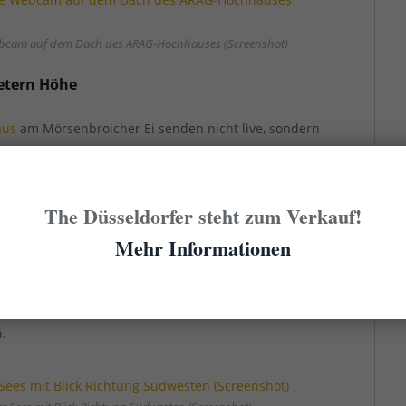
ebcam auf dem Dach des ARAG-Hochhauses (Screenshot)
etern Höhe
aus
am Mörsenbroicher Ei senden nicht live, sondern
sch aktualisierte Bilder – leider ziemlich klein und
ers spannend, könnte man den fließenden Verkehr auf
bringer sowie auf der der Heinrich-Erhardt- und der
The Düsseldorfer steht zum Verkauf!
iese Webcams niemand mehr so richtig kümmert,
Mehr Informationen
die Münsterstraße Richtung Westen: die lautet immer
oßer Höhe eine prima Möglichkeit, sich über das
n.