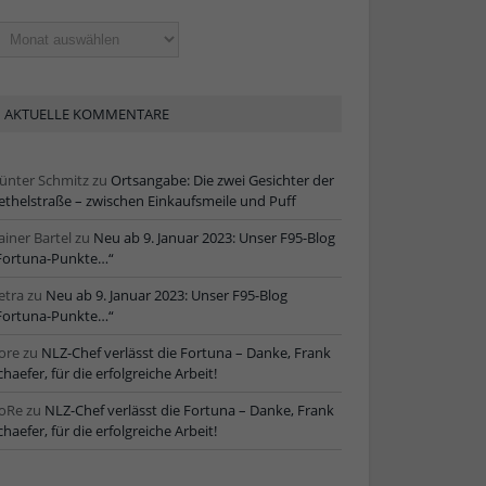
ltere
tikel
AKTUELLE KOMMENTARE
ünter Schmitz
zu
Ortsangabe: Die zwei Gesichter der
ethelstraße – zwischen Einkaufsmeile und Puff
ainer Bartel
zu
Neu ab 9. Januar 2023: Unser F95-Blog
Fortuna-Punkte…“
etra
zu
Neu ab 9. Januar 2023: Unser F95-Blog
Fortuna-Punkte…“
ore
zu
NLZ-Chef verlässt die Fortuna – Danke, Frank
chaefer, für die erfolgreiche Arbeit!
oRe
zu
NLZ-Chef verlässt die Fortuna – Danke, Frank
chaefer, für die erfolgreiche Arbeit!