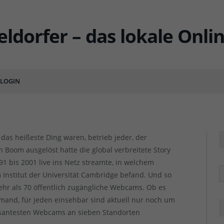
rf, die zeigen, was los ist
LOGIN
ENT
as heißeste Ding waren, betrieb jeder, der
en Boom ausgelöst hatte die global verbreitete Story
991 bis 2001 live ins Netz streamte, in welchem
R
Institut der Universität Cambridge befand. Und so
hr als 70 öffentlich zugängliche Webcams. Ob es
and, für jeden einsehbar sind aktuell nur noch um
ssantesten Webcams an sieben Standorten