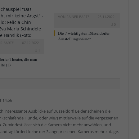
VON
RAINER BARTEL
25.11.2022
0
Die 7 wichtigsten Düsseldorfer
Ausstellungshäuser
ER BARTEL
07.12.2022
1
orfer Theater, die man
lte (1)
1 14:56
ch interessante Ausblicke auf Düsseldorf! Leider scheinen die
(schlafende Hunde, oder wie?) mittlerweile auf die vergessenen
Zumindest lässt sich die Kamera nicht mehr anwählen, und
 Landtag fördert keine der 3 angepriesenen Kameras mehr zutage.