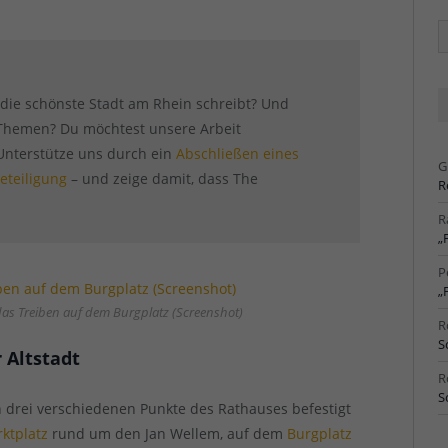
Ä
Ar
r die schönste Stadt am Rhein schreibt? Und
n Themen? Du möchtest unsere Arbeit
 Unterstütze uns durch ein
Abschließen eines
G
eteiligung
– und zeige damit, dass The
R
R
„
P
„
das Treiben auf dem Burgplatz (Screenshot)
R
S
 Altstadt
R
S
n drei verschiedenen Punkte des Rathauses befestigt
ktplatz
rund um den Jan Wellem, auf dem
Burgplatz