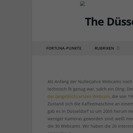
DÜSSEL-LISTEN
20 Webcams in Düsseldo
in der Stadt
FORTUNA-PUNKTE
RUBRIKEN
von
REDAKTION TD
am
17.09.2020
1 COMM
Als Anfang der Nullerjahre Webcams noch d
technisch fit genug war, solch ein Ding. D
der (angeblich) ersten Webcam
, die von 1
Zustand sich die Kaffeemaschine an einem 
gab es in Düsseldorf so um 2005 herum me
weniger Kameras geworden sind, weiß niem
die 30 Webcams. Wir haben die 20 intere