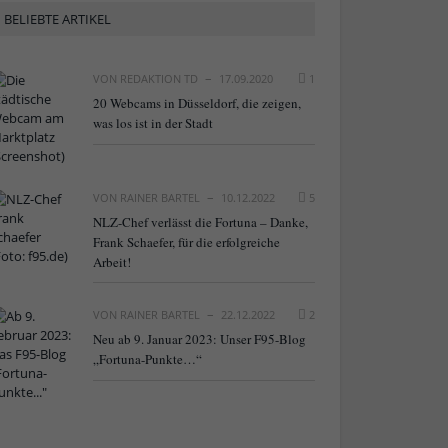
BELIEBTE ARTIKEL
VON
REDAKTION TD
17.09.2020
1
20 Webcams in Düsseldorf, die zeigen,
was los ist in der Stadt
VON
RAINER BARTEL
10.12.2022
5
NLZ-Chef verlässt die Fortuna – Danke,
Frank Schaefer, für die erfolgreiche
Arbeit!
VON
RAINER BARTEL
22.12.2022
2
Neu ab 9. Januar 2023: Unser F95-Blog
„Fortuna-Punkte…“