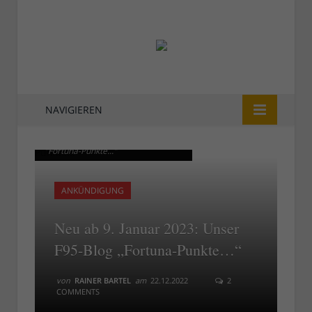
NAVIGIEREN
Ab 9. Februar 2023: Das F95-Blog
Ab 9. Februar 2023: Das F95-Blog
"Fortuna-Punkte..."
"Fortuna-Punkte..."
ANKÜNDIGUNG
Neu ab 9. Januar 2023: Unser
F95-Blog „Fortuna-Punkte…“
von
RAINER BARTEL
am
22.12.2022
2
COMMENTS