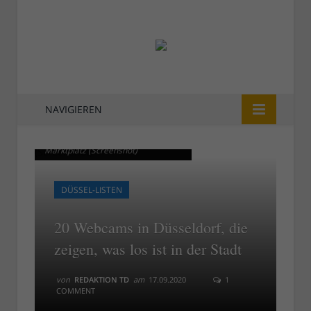
NAVIGIEREN
Die städtische Webcam am
Die städtische Webcam am
Marktplatz (Screenshot)
Marktplatz (Screenshot)
DÜSSEL-LISTEN
20 Webcams in Düsseldorf, die
zeigen, was los ist in der Stadt
von
REDAKTION TD
am
17.09.2020
1
COMMENT