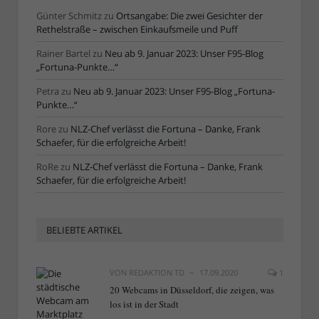
Günter Schmitz
zu
Ortsangabe: Die zwei Gesichter der
Rethelstraße – zwischen Einkaufsmeile und Puff
Rainer Bartel
zu
Neu ab 9. Januar 2023: Unser F95-Blog
„Fortuna-Punkte…“
Petra
zu
Neu ab 9. Januar 2023: Unser F95-Blog „Fortuna-
Punkte…“
Rore
zu
NLZ-Chef verlässt die Fortuna – Danke, Frank
Schaefer, für die erfolgreiche Arbeit!
RoRe
zu
NLZ-Chef verlässt die Fortuna – Danke, Frank
Schaefer, für die erfolgreiche Arbeit!
BELIEBTE ARTIKEL
VON
REDAKTION TD
17.09.2020
1
20 Webcams in Düsseldorf, die zeigen, was
los ist in der Stadt