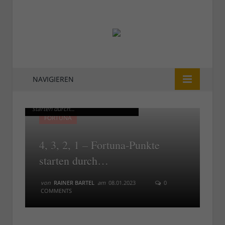
NAVIGIEREN
So siejt's aus: Die Fortuna-Punkte
So siejt's aus: Die Fortuna-Punkte
starten durch...
starten durch...
FORTUNA
4, 3, 2, 1 – Fortuna-Punkte
starten durch…
von
RAINER BARTEL
am
08.01.2023
0
COMMENTS