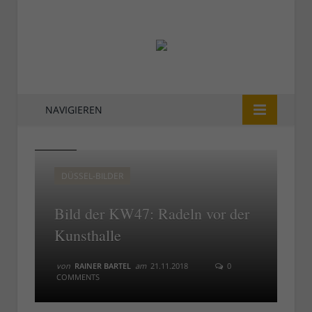
NAVIGIEREN
KW47
KW47
DÜSSEL-BILDER
Bild der KW47: Radeln vor der
Kunsthalle
von
RAINER BARTEL
am
21.11.2018
0
COMMENTS