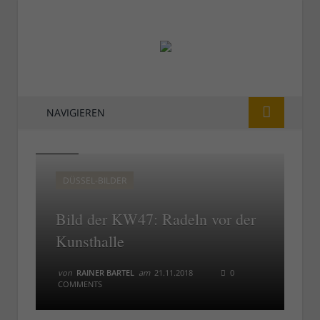
NAVIGIEREN
KW47
KW47
DÜSSEL-BILDER
Bild der KW47: Radeln vor der
Kunsthalle
von
RAINER BARTEL
am
21.11.2018
0
COMMENTS