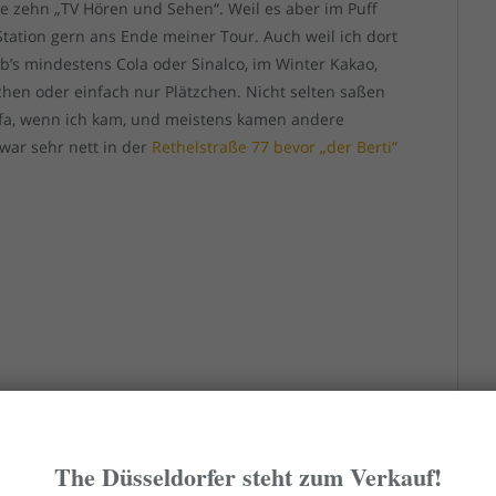
e zehn „TV Hören und Sehen“. Weil es aber im Puff
 Station gern ans Ende meiner Tour. Auch weil ich dort
’s mindestens Cola oder Sinalco, im Winter Kakao,
chen oder einfach nur Plätzchen. Nicht selten saßen
ofa, wenn ich kam, und meistens kamen andere
war sehr nett in der
Rethelstraße 77 bevor „der Berti“
The Düsseldorfer steht zum Verkauf!