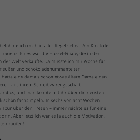
belohnte ich mich in aller Regel selbst. Am Knick der
rauens: Eines war die Hussel-Filiale, die in der
n der Welt verkaufte. Da musste ich mir Woche für
ler süßer und schokoladenummantelter
 hatte eine damals schon etwas ältere Dame einen
nnere – aus ihrem Schreibwarengeschäft
andios, und man konnte mit ihr über die neusten
ik schön fachsimpeln. In sechs von acht Wochen
n Tour über den Tresen – immer reichte es für eine
in. Aber letztlich war es ja auch die Motivation,
tten kaufen!
e