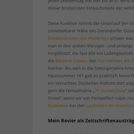
jeden Donnerstag von vier bis acht. Wird a
dieser brodelnden Einkaufsmeile der wo
Diese Funktion nimmt der Unterlauf der St
unmittelbarer Nähe des Derendorfer Güter
Bombenächten des Weltkriegs
schwer was 
man in den späten Vierziger- und anfangs
hingeklotzt, die fast alle ein Ladengeschäf
die
Bäckerei Cölven
, das
Früchtehaus am 
hierher. Bis weit in die Siebzigerjahre hin
Hausnummer 101 gab es praktisch keine Pa
ein verruchtes Stückchen Rotlicht dort ang
gern die Fernsehserie „
77 Sunset Strip
“ sa
Street“, wenn wir von Pempelfort rüber ins
Eisstadion
bei den
Laufzeiten ein bisschen
Mein Revier als Zeitschriftenausträ