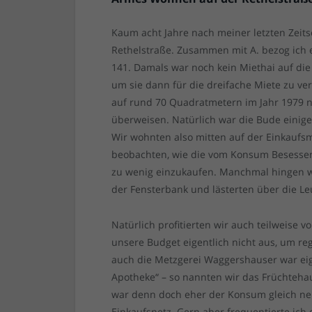
Kaum acht Jahre nach meiner letzten Zeits
Rethelstraße. Zusammen mit A. bezog ich
141. Damals war noch kein Miethai auf di
um sie dann für die dreifache Miete zu ve
auf rund 70 Quadratmetern im Jahr 1979 
überweisen. Natürlich war die Bude einig
Wir wohnten also mitten auf der Einkauf
beobachten, wie die vom Konsum Besessene
zu wenig einzukaufen. Manchmal hingen wi
der Fensterbank und lästerten über die Le
Natürlich profitierten wir auch teilweise v
unsere Budget eigentlich nicht aus, um r
auch die Metzgerei Waggershauser war eig
Apotheke“ – so nannten wir das Früchteha
war denn doch eher der Konsum gleich ne
Einkaufsnetz. Gern aber frequentierte ic