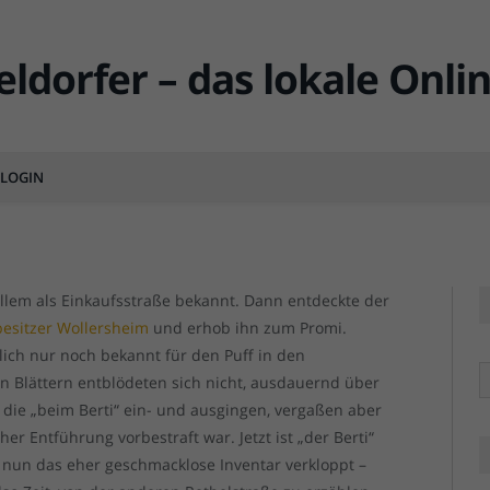
esichter der Rethelstraße –
e und Puff
LOGIN
MENT
 allem als Einkaufsstraße bekannt. Dann entdeckte der
besitzer Wollersheim
und erhob ihn zum Promi.
tlich nur noch bekannt für den Puff in den
R
n Blättern entblödeten sich nicht, ausdauernd über
 die „beim Berti“ ein- und ausgingen, vergaßen aber
r Entführung vorbestraft war. Jetzt ist „der Berti“
 nun das eher geschmacklose Inventar verkloppt –