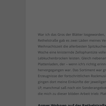
War ich das Gros der Blätter losgeworden, 
Rethelstraße gab es zwei Läden meines Vert
Weihnachtszeit die allerbesten Spitzkuche
Woche eine knisternde Zellophantüte vol
Lebkuchenbrocken leisten. Gleich nebenan
Plattenladen, der – wenn ich’s richtig eri
hervorgegangen war. Das Sortiment war gr
Erzeugnisse der fortschrittlichen Rockmus
gingen dort meine Einkünfte der jeweilige
LP, manchmal saß noch ein Sonderangebot dr
die mich zu dieser blöden Arbeit trieb: Pla
Armes Wohnen auf der Rethelstraß