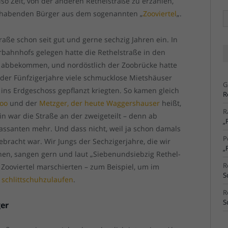
lso Zeit, von der anderen Rethelstraße zu erzählen,
hlhabenden Bürger aus dem sogenannten „
Zooviertel
„.
Ä
Ar
raße schon seit gut und gerne sechzig Jahren ein. In
bahnhofs gelegen hatte die Rethelstraße in den
abbekommen, und nordöstlich der Zoobrücke hatte
 der Fünfzigerjahre viele schmucklose Mietshäuser
G
t ins Erdgeschoss gepflanzt kriegten. So kamen gleich
R
Zoo
und der
Metzger, der heute Waggershauser
heißt,
R
ein war die Straße an der zweigeteilt – denn ab
„
ssanten mehr. Und dass nicht, weil ja schon damals
P
ebracht war. Wir Jungs der Sechzigerjahre, die wir
„
hen, sangen gern und laut „Siebenundsiebzig Rethel-
R
 Zooviertel marschierten – zum Beispiel, um im
S
 schlittschuhzulaufen
.
R
S
ger