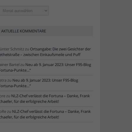
ltere
tikel
AKTUELLE KOMMENTARE
ünter Schmitz
zu
Ortsangabe: Die zwei Gesichter der
ethelstraße – zwischen Einkaufsmeile und Puff
ainer Bartel
zu
Neu ab 9. Januar 2023: Unser F95-Blog
Fortuna-Punkte…“
etra
zu
Neu ab 9. Januar 2023: Unser F95-Blog
Fortuna-Punkte…“
ore
zu
NLZ-Chef verlässt die Fortuna – Danke, Frank
chaefer, für die erfolgreiche Arbeit!
oRe
zu
NLZ-Chef verlässt die Fortuna – Danke, Frank
chaefer, für die erfolgreiche Arbeit!