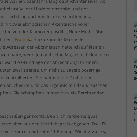
aße war ein paar Jahre lang deutlich intensiver. Ab
 Rethelstraße, der Lindemannstraße und der
er – ich trug dort nämlich Zeitschriften aus.
d mit zwei altmodischen Aktentasche voller
e reichte von der Klamottenpostille „Neue Mode“ über
tchen „
Praline
„. Hinzu kam die Masse der
 Die Adressen der Abonnenten hatte ich auf kleinen
reuzen hatte, wenn jemand seine Magazine bekommen
das war die Grundlage der Abrechnung: In einem
usten zwei strenge, um nicht zu sagen; bösartige
und kontrollierten. Sie nahmen die Zahlen der
den ab, checkten, ob das Ergebnis mit den Kreuzchen
ften. Sie schimpften immer: zu viele Remittenden,
bescheißen gar nichts. Denn ich verdiente quasi
musste aber nur den Vertriebspreis abgeben. Pro „TV
sen – kam ich auf satte 11 Pfennig! Wichtig war es,