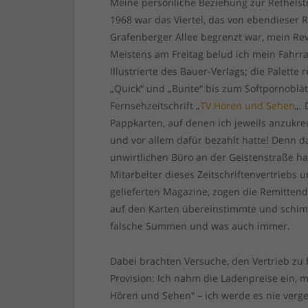
Meine persönliche Beziehung zur Rethelstr
1968 war das Viertel, das von ebendieser
Grafenberger Allee begrenzt war, mein Revi
Meistens am Freitag belud ich mein Fahrra
Illustrierte des Bauer-Verlags; die Palett
„Quick“ und „Bunte“ bis zum Softpornoblät
Fernsehzeitschrift „
TV Hören und Sehen
„.
Pappkarten, auf denen ich jeweils anzuk
und vor allem dafür bezahlt hatte! Denn 
unwirtlichen Büro an der Geistenstraße ha
Mitarbeiter dieses Zeitschriftenvertriebs 
gelieferten Magazine, zogen die Remitten
auf den Karten übereinstimmte und schimp
falsche Summen und was auch immer.
Dabei brachten Versuche, den Vertrieb zu 
Provision: Ich nahm die Ladenpreise ein, 
Hören und Sehen“ – ich werde es nie verges