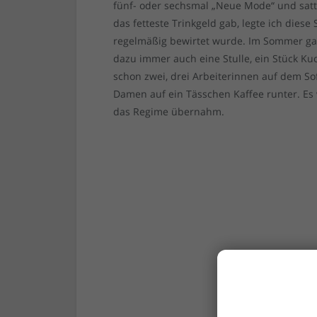
fünf- oder sechsmal „Neue Mode“ und satt
das fetteste Trinkgeld gab, legte ich diese
regelmäßig bewirtet wurde. Im Sommer gab
dazu immer auch eine Stulle, ein Stück Ku
schon zwei, drei Arbeiterinnen auf dem S
Damen auf ein Tässchen Kaffee runter. Es 
das Regime übernahm.