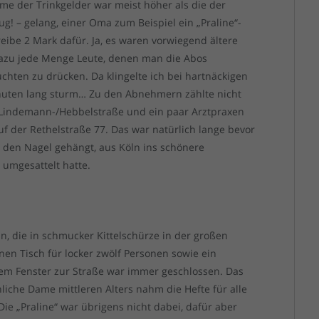
me der Trinkgelder war meist höher als die der
g! – gelang, einer Oma zum Beispiel ein „Praline“-
ibe 2 Mark dafür. Ja, es waren vorwiegend ältere
 Dazu jede Menge Leute, denen man die Abos
chten zu drücken. Da klingelte ich bei hartnäckigen
nuten lang sturm… Zu den Abnehmern zählte nicht
 Lindemann-/Hebbelstraße und ein paar Arztpraxen
uf der Rethelstraße 77. Das war natürlich lange bevor
an den Nagel gehängt, aus Köln ins schönere
umgesattelt hatte.
n, die in schmucker Kittelschürze in der großen
nen Tisch für locker zwölf Personen sowie ein
 dem Fenster zur Straße war immer geschlossen. Das
iche Dame mittleren Alters nahm die Hefte für alle
Die „Praline“ war übrigens nicht dabei, dafür aber