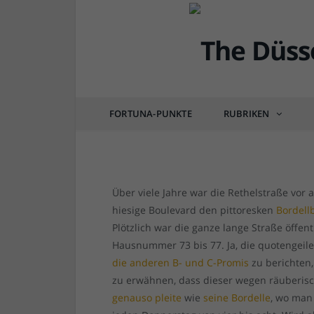
DÜSSEL-HISTÖRCHEN
Ortsangabe: Die zwei G
zwischen Einkaufsmeil
FORTUNA-PUNKTE
RUBRIKEN
von
RAINER BARTEL
am
03.07.2016
1 COM
Über viele Jahre war die Rethelstraße vor
hiesige Boulevard den pittoresken
Bordell
Plötzlich war die ganze lange Straße öffen
Hausnummer 73 bis 77. Ja, die quotengeile
die anderen B- und C-Promis
zu berichten,
zu erwähnen, dass dieser wegen räuberische
genauso pleite
wie
seine Bordelle
, wo man