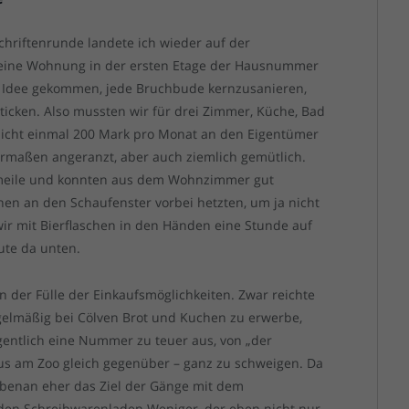
chriftenrunde landete ich wieder auf der
 eine Wohnung in der ersten Etage der Hausnummer
e Idee gekommen, jede Bruchbude kernzusanieren,
rticken. Also mussten wir für drei Zimmer, Küche, Bad
nicht einmal 200 Mark pro Monat an den Eigentümer
ermaßen angeranzt, aber auch ziemlich gemütlich.
smeile und konnten aus dem Wohnzimmer gut
n an den Schaufenster vorbei hetzten, um ja nicht
r mit Bierflaschen in den Händen eine Stunde auf
ute da unten.
on der Fülle der Einkaufsmöglichkeiten. Zwar reichte
egelmäßig bei Cölven Brot und Kuchen zu erwerbe,
entlich eine Nummer zu teuer aus, von „der
us am Zoo gleich gegenüber – ganz zu schweigen. Da
benan eher das Ziel der Gänge mit dem
h den Schreibwarenladen Weniger, der eben nicht nur