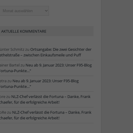
ltere
tikel
AKTUELLE KOMMENTARE
ünter Schmitz
zu
Ortsangabe: Die zwei Gesichter der
ethelstraße – zwischen Einkaufsmeile und Puff
ainer Bartel
zu
Neu ab 9. Januar 2023: Unser F95-Blog
Fortuna-Punkte…“
etra
zu
Neu ab 9. Januar 2023: Unser F95-Blog
Fortuna-Punkte…“
ore
zu
NLZ-Chef verlässt die Fortuna – Danke, Frank
chaefer, für die erfolgreiche Arbeit!
oRe
zu
NLZ-Chef verlässt die Fortuna – Danke, Frank
chaefer, für die erfolgreiche Arbeit!