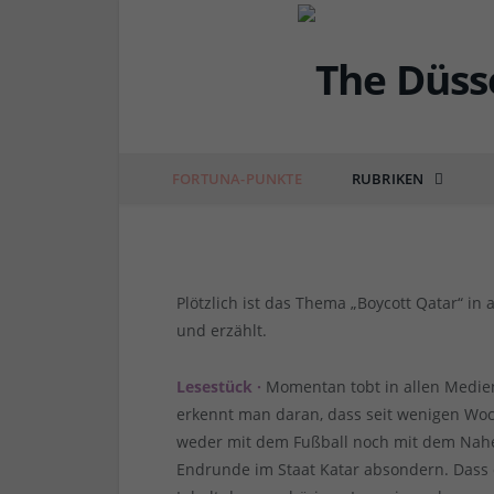
DÜSSEL-POLITIK & POSITIONEN
Boycott Qatar – leicht
FORTUNA-PUNKTE
RUBRIKEN
von
RAINER BARTEL
am
18.11.2022
4 COMM
Plötzlich ist das Thema „Boycott Qatar“ in
und erzählt.
Lesestück ·
Momentan tobt in allen Medi
erkennt man daran, dass seit wenigen Woch
weder mit dem Fußball noch mit dem Nahe
Endrunde im Staat Katar absondern. Dass 