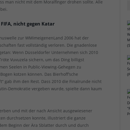
ss man nicht mit dem Moralfinger drohen sollte. Alle
bei.
e FIFA, nicht gegen Katar
ismuswelle zur WMimeigenenLand 2006 hat der
haften fast vollständig verloren. Die gnadenlose
 getan: Wenn Düsseldorfer Unternehmen sich 2010
röte Vuvuzela sichern, um das Ding billigst
rmen Seelen in Public-Viewing-Gehegen zu
 Bogen kotzen können. Das Bierhoff’sche
 gab ihm den Rest. Dass 2010 die Finalrunde nicht
Putin-Demokratie vergeben wurde, spielte dann kaum
erben und mit der nach Ansicht ausgewiesener
en durchsetzen konnte, illustriert die ganze
t dem Beginn der Ära Sblatter durch und durch