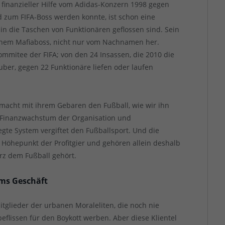
it finanzieller Hilfe vom Adidas-Konzern 1998 gegen
 zum FIFA-Boss werden konnte, ist schon eine
 in die Taschen von Funktionären geflossen sind. Sein
einem Mafiaboss, nicht nur vom Nachnamen her.
ommitee der FIFA; von den 24 Insassen, die 2010 die
ber, gegen 22 Funktionäre liefen oder laufen
 macht mit ihrem Gebaren den Fußball, wie wir ihn
uf Finanzwachstum der Organisation und
gte System vergiftet den Fußballsport. Und die
 Höhepunkt der Profitgier und gehören allein deshalb
rz dem Fußball gehört.
ums Geschäft
Mitglieder der urbanen Moraleliten, die noch nie
eflissen für den Boykott werben. Aber diese Klientel