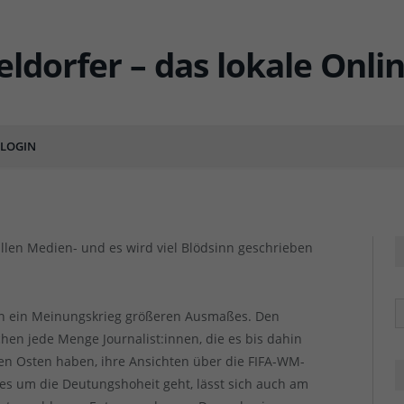
 verständlich erklärt…
LOGIN
ENTS
F
F
 allen Medien- und es wird viel Blödsinn geschrieben
R
en ein Meinungskrieg größeren Ausmaßes. Den
en jede Menge Journalist:innen, die es bis dahin
n Osten haben, ihre Ansichten über die FIFA-WM-
es um die Deutungshoheit geht, lässt sich auch am