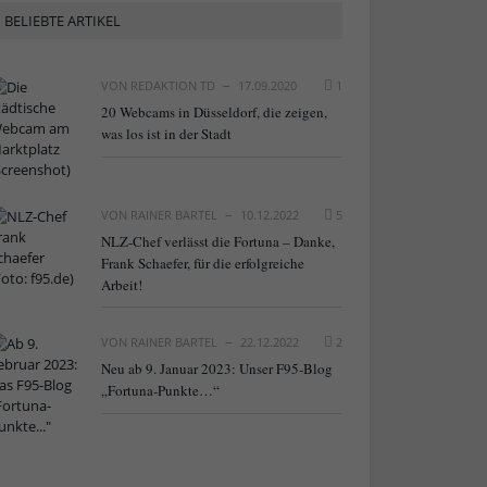
BELIEBTE ARTIKEL
VON
REDAKTION TD
17.09.2020
1
20 Webcams in Düsseldorf, die zeigen,
was los ist in der Stadt
VON
RAINER BARTEL
10.12.2022
5
NLZ-Chef verlässt die Fortuna – Danke,
Frank Schaefer, für die erfolgreiche
Arbeit!
VON
RAINER BARTEL
22.12.2022
2
Neu ab 9. Januar 2023: Unser F95-Blog
„Fortuna-Punkte…“