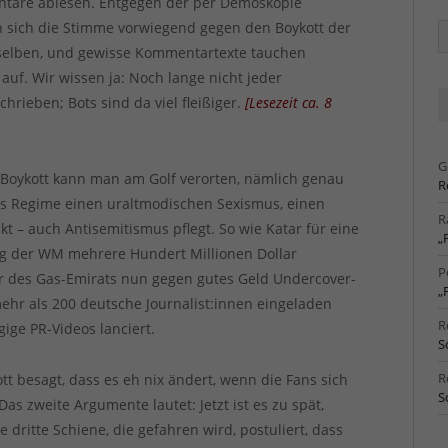
ntare ablesen. Entgegen der per Demoskopie
 sich die Stimme vorwiegend gegen den Boykott der
Ä
Ar
selben, und gewisse Kommentartexte tauchen
uf. Wir wissen ja: Noch lange nicht jeder
ieben; Bots sind da viel fleißiger.
[
Lesezeit ca.
8
G
Boykott kann man am Golf verorten, nämlich genau
R
hes Regime einen uraltmodischen Sexismus, einen
R
t – auch Antisemitismus pflegt. So wie Katar für eine
„
g der WM mehrere Hundert Millionen Dollar
P
er des Gas-Emirats nun gegen gutes Geld Undercover-
„
ehr als 200 deutsche Journalist:innen eingeladen
R
ge PR-Videos lanciert.
S
R
 besagt, dass es eh nix ändert, wenn die Fans sich
S
as zweite Argumente lautet: Jetzt ist es zu spät,
dritte Schiene, die gefahren wird, postuliert, dass