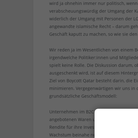
wird ja ohnehin immer nur politisch, wenn
verabscheuungswürdig der Umgang der Kata
widerlich der Umgang mit Personen der LG
angewandte islamische Recht – darum geht 
Geschäft kaputt zu machen, so wie sie den
Wir reden ja im Wesentlichen von einem B
irgendwelche Politiker:innen und Mitgliede
spielt keine Rolle. Die Diskussion darum, 
ausgeschenkt wird, ist auf diesem Hinterg
Ziel von Boycott Qatar besteht darin, die 
minimieren. Vergegenwärtigen wir uns i
grundsätzliche Geschäftsmodell:
Unternehmen im B2C-Bereich sind bestrebt,
angebotenen Waren und Dienstleistungen 
Rendite für ihre Investoren zu erwirtscha
Wachstum beinahe nur noch durch immer w