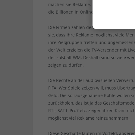
machen sie Reklame. Nachdem die im Print
die Billionen in Online-Sachen und in TV-
Die Firmen zahlen den Fernsehsendern, die 
sie, dass ihre Reklame möglichst viele Men
ihre Zielgruppen treffen und angemessene
der Welt erzielen die TV-Versender mit Li
der Fußball-WM. Deshalb sind so viele werb
zeigen zu dürfen.
Die Rechte an der audiovisuellen Verwertun
FIFA. Wer Spiele zeigen will, muss Übertra
Geld. Die so rausgehauene Kohle wollen s
zurückholen, das ist ja das Geschäftsmodel
RTL, SAT1, Pro7 etc. zeigen ihren Kram n
möglichst viel Reklame reinzuhämmern.
Diese Geschäfte laufen im Vorfeld, abgere