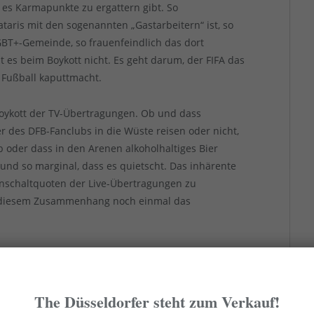
 es Karmapunkte zu ergattern gibt. So
ris mit den sogenannten „Gastarbeitern“ ist, so
BT+-Gemeinde, so frauenfeindlich das dort
es beim Boykott nicht. Es geht darum, der FIFA das
 Fußball kaputtmacht.
oykott der TV-Übertragungen. Ob und dass
r des DFB-Fanclubs in die Wüste reisen oder nicht,
ob oder dass in den Arenen alkoholhaltiges Bier
rund so marginal, dass es quietscht. Das inhärente
Einschaltquoten der Live-Übertragungen zu
n diesem Zusammenhang noch einmal das
 ihren Zielgruppen möglichst viele ihrer
zu verkaufen, um so maximalen Profit und maximale
ften. Da sie untereinander konkurrieren und
The Düsseldorfer steht zum Verkauf!
ieder neue Produkte und Services erzielen können,