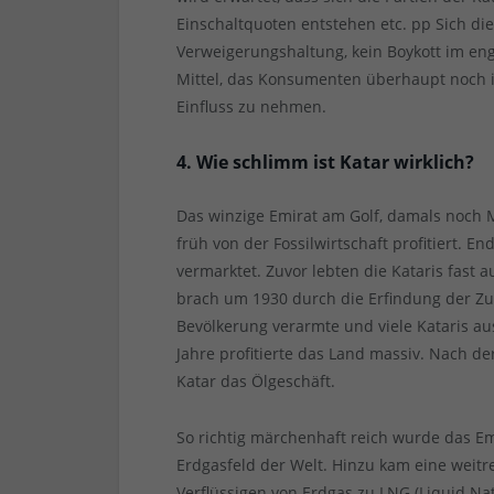
Einschaltquoten entstehen etc. pp Sich di
Verweigerungshaltung, kein Boykott im en
Mittel, das Konsumenten überhaupt noch i
Einfluss zu nehmen.
4. Wie schlimm ist Katar wirklich?
Das winzige Emirat am Golf, damals noch 
früh von der Fossilwirtschaft profitiert. 
vermarktet. Zuvor lebten die Kataris fast 
brach um 1930 durch die Erfindung der Z
Bevölkerung verarmte und viele Kataris a
Jahre profitierte das Land massiv. Nach d
Katar das Ölgeschäft.
So richtig märchenhaft reich wurde das Em
Erdgasfeld der Welt. Hinzu kam eine weitr
Verflüssigen von Erdgas zu LNG (Liquid N