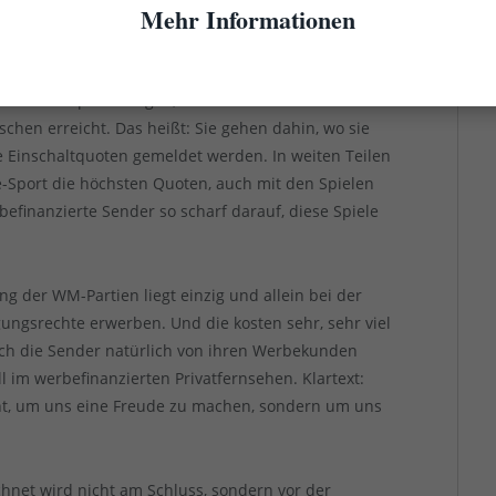
Mehr Informationen
- und im Outdoor-Bereich kaum noch wirkt, fließen
Werbung.
ihre TV-Spots bringen, ziemlich viel Geld. Da wollen
schen erreicht. Das heißt: Sie gehen dahin, wo sie
 Einschaltquoten gemeldet werden. In weiten Teilen
ve-Sport die höchsten Quoten, auch mit den Spielen
efinanzierte Sender so scharf darauf, diese Spiele
g der WM-Partien liegt einzig und allein bei der
gungsrechte erwerben. Und die kosten sehr, sehr viel
ich die Sender natürlich von ihren Werbekunden
l im werbefinanzierten Privatfernsehen. Klartext:
icht, um uns eine Freude zu machen, sondern um uns
chnet wird nicht am Schluss, sondern vor der