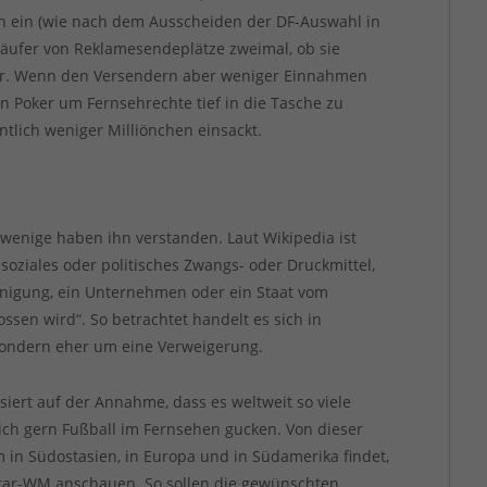
n ein (wie nach dem Ausscheiden der DF-Auswahl in
Käufer von Reklamesendeplätze zweimal, ob sie
uvor. Wenn den Versendern aber weniger Einnahmen
en Poker um Fernsehrechte tief in die Tasche zu
ntlich weniger Milliönchen einsackt.
wenige haben ihn verstanden. Laut Wikipedia ist
, soziales oder politisches Zwangs- oder Druckmittel,
inigung, ein Unternehmen oder ein Staat vom
sen wird“. So betrachtet handelt es sich in
 sondern eher um eine Verweigerung.
iert auf der Annahme, dass es weltweit so viele
lich gern Fußball im Fernsehen gucken. Von dieser
m in Südostasien, in Europa und in Südamerika findet,
Katar-WM anschauen. So sollen die gewünschten