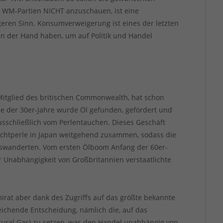
e WM-Partien NICHT anzuschauen, ist eine
geren Sinn. Konsumverweigerung ist eines der letzten
n der Hand haben, um auf Politik und Handel
Mitglied des britischen Commonwealth, hat schon
Ende der 30er-Jahre wurde Öl gefunden, gefördert und
ausschließlich vom Perlentauchen. Dieses Geschäft
uchtperle in Japan weitgehend zusammen, sodass die
uswanderten. Vom ersten Ölboom Anfang der 60er-
er Unabhängigkeit von Großbritannien verstaatlichte
irat aber dank des Zugriffs auf das größte bekannte
eichende Entscheidung, nämlich die, auf das
atural Gas) zu setzen, was den Handel unabhängig von