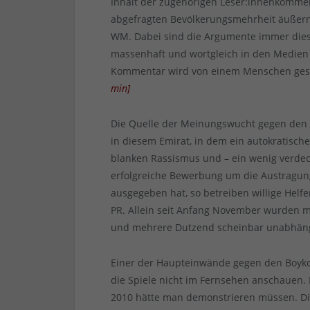
Inhalt der zugehörigen Leser:innenkomme
abgefragten Bevölkerungsmehrheit äußern
WM. Dabei sind die Argumente immer die
massenhaft und wortgleich in den Medien a
Kommentar wird von einem Menschen geschr
min
]
Die Quelle der Meinungswucht gegen den 
in diesem Emirat, in dem ein autokratisc
blanken Rassismus und – ein wenig verdeck
erfolgreiche Bewerbung um die Austragun
ausgegeben hat, so betreiben willige Helf
PR. Allein seit Anfang November wurden m
und mehrere Dutzend scheinbar unabhängi
Einer der Haupteinwände gegen den Boykott
die Spiele nicht im Fernsehen anschauen. D
2010 hätte man demonstrieren müssen. Die 