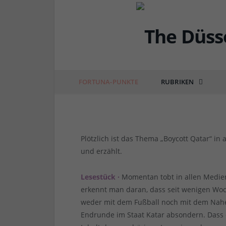
DÜSSEL-POLITIK & POSITIONEN
Boycott Qatar – leicht
FORTUNA-PUNKTE
RUBRIKEN
von
RAINER BARTEL
am
18.11.2022
4 COMM
Plötzlich ist das Thema „Boycott Qatar“ in
und erzählt.
Lesestück ·
Momentan tobt in allen Medi
erkennt man daran, dass seit wenigen Woch
weder mit dem Fußball noch mit dem Nahe
Endrunde im Staat Katar absondern. Dass 