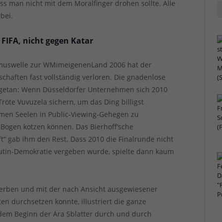
ss man nicht mit dem Moralfinger drohen sollte. Alle
bei.
e FIFA, nicht gegen Katar
ismuswelle zur WMimeigenenLand 2006 hat der
haften fast vollständig verloren. Die gnadenlose
 getan: Wenn Düsseldorfer Unternehmen sich 2010
röte Vuvuzela sichern, um das Ding billigst
rmen Seelen in Public-Viewing-Gehegen zu
 Bogen kotzen können. Das Bierhoff’sche
 gab ihm den Rest. Dass 2010 die Finalrunde nicht
Putin-Demokratie vergeben wurde, spielte dann kaum
erben und mit der nach Ansicht ausgewiesener
en durchsetzen konnte, illustriert die ganze
t dem Beginn der Ära Sblatter durch und durch