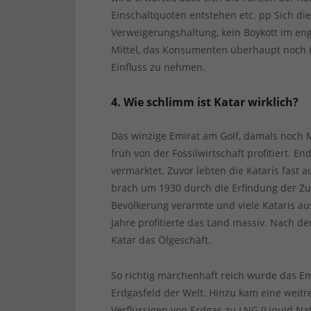
Einschaltquoten entstehen etc. pp Sich di
Verweigerungshaltung, kein Boykott im en
Mittel, das Konsumenten überhaupt noch i
Einfluss zu nehmen.
4. Wie schlimm ist Katar wirklich?
Das winzige Emirat am Golf, damals noch 
früh von der Fossilwirtschaft profitiert. 
vermarktet. Zuvor lebten die Kataris fast 
brach um 1930 durch die Erfindung der Z
Bevölkerung verarmte und viele Kataris a
Jahre profitierte das Land massiv. Nach d
Katar das Ölgeschäft.
So richtig märchenhaft reich wurde das Em
Erdgasfeld der Welt. Hinzu kam eine weitr
Verflüssigen von Erdgas zu LNG (Liquid N