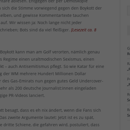
ntare ablesen. Entgegen der per Demoskopie
 sich die Stimme vorwiegend gegen den Boykott der
Ä
Ar
selben, und gewisse Kommentartexte tauchen
uf. Wir wissen ja: Noch lange nicht jeder
ieben; Bots sind da viel fleißiger.
[
Lesezeit ca.
8
G
Boykott kann man am Golf verorten, nämlich genau
R
hes Regime einen uraltmodischen Sexismus, einen
R
t – auch Antisemitismus pflegt. So wie Katar für eine
„
g der WM mehrere Hundert Millionen Dollar
P
er des Gas-Emirats nun gegen gutes Geld Undercover-
„
ehr als 200 deutsche Journalist:innen eingeladen
R
ge PR-Videos lanciert.
S
R
 besagt, dass es eh nix ändert, wenn die Fans sich
S
as zweite Argumente lautet: Jetzt ist es zu spät,
dritte Schiene, die gefahren wird, postuliert, dass