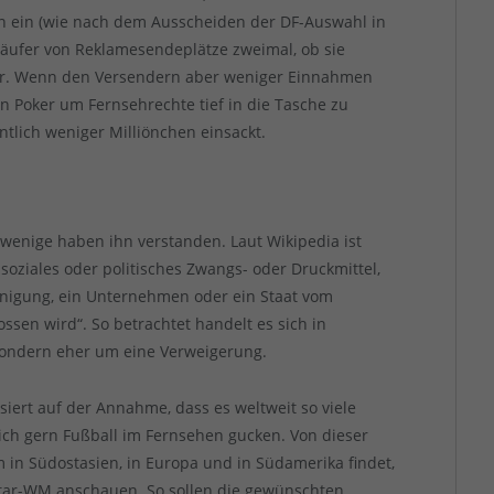
n ein (wie nach dem Ausscheiden der DF-Auswahl in
Käufer von Reklamesendeplätze zweimal, ob sie
uvor. Wenn den Versendern aber weniger Einnahmen
en Poker um Fernsehrechte tief in die Tasche zu
ntlich weniger Milliönchen einsackt.
wenige haben ihn verstanden. Laut Wikipedia ist
, soziales oder politisches Zwangs- oder Druckmittel,
inigung, ein Unternehmen oder ein Staat vom
sen wird“. So betrachtet handelt es sich in
 sondern eher um eine Verweigerung.
iert auf der Annahme, dass es weltweit so viele
lich gern Fußball im Fernsehen gucken. Von dieser
m in Südostasien, in Europa und in Südamerika findet,
Katar-WM anschauen. So sollen die gewünschten