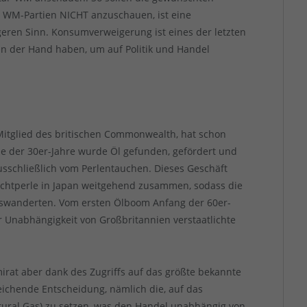
e WM-Partien NICHT anzuschauen, ist eine
geren Sinn. Konsumverweigerung ist eines der letzten
n der Hand haben, um auf Politik und Handel
Mitglied des britischen Commonwealth, hat schon
Ende der 30er-Jahre wurde Öl gefunden, gefördert und
ausschließlich vom Perlentauchen. Dieses Geschäft
uchtperle in Japan weitgehend zusammen, sodass die
uswanderten. Vom ersten Ölboom Anfang der 60er-
er Unabhängigkeit von Großbritannien verstaatlichte
irat aber dank des Zugriffs auf das größte bekannte
eichende Entscheidung, nämlich die, auf das
atural Gas) zu setzen, was den Handel unabhängig von