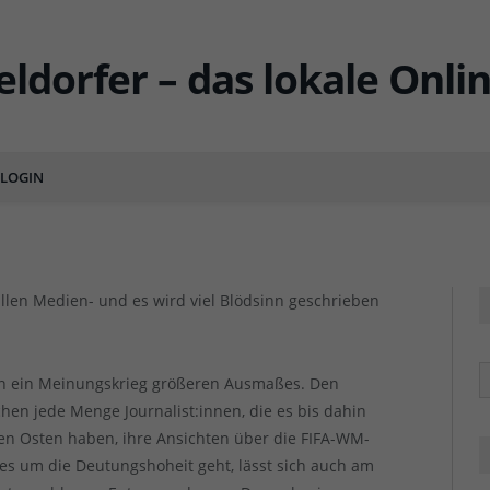
 verständlich erklärt…
LOGIN
ENTS
F
F
 allen Medien- und es wird viel Blödsinn geschrieben
R
en ein Meinungskrieg größeren Ausmaßes. Den
en jede Menge Journalist:innen, die es bis dahin
n Osten haben, ihre Ansichten über die FIFA-WM-
es um die Deutungshoheit geht, lässt sich auch am