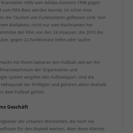
it finanzieller Hilfe vom Adidas-Konzern 1998 gegen
 zum FIFA-Boss werden konnte, ist schon eine
 in die Taschen von Funktionären geflossen sind. Sein
einem Mafiaboss, nicht nur vom Nachnamen her.
ommitee der FIFA; von den 24 Insassen, die 2010 die
ber, gegen 22 Funktionäre liefen oder laufen
 macht mit ihrem Gebaren den Fußball, wie wir ihn
uf Finanzwachstum der Organisation und
gte System vergiftet den Fußballsport. Und die
 Höhepunkt der Profitgier und gehören allein deshalb
rz dem Fußball gehört.
ums Geschäft
Mitglieder der urbanen Moraleliten, die noch nie
eflissen für den Boykott werben. Aber diese Klientel