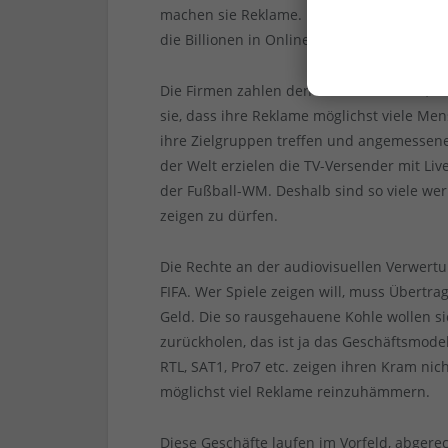
machen sie Reklame. Nachdem die im Print
die Billionen in Online-Sachen und in TV-
Die Firmen zahlen den Fernsehsendern, die 
sie, dass ihre Reklame möglichst viele Men
ihre Zielgruppen treffen und angemessene
der Welt erzielen die TV-Versender mit Li
der Fußball-WM. Deshalb sind so viele werb
zeigen zu dürfen.
Die Rechte an der audiovisuellen Verwertun
FIFA. Wer Spiele zeigen will, muss Übertra
Geld. Die so rausgehauene Kohle wollen s
zurückholen, das ist ja das Geschäftsmodel
RTL, SAT1, Pro7 etc. zeigen ihren Kram n
möglichst viel Reklame reinzuhämmern.
Diese Geschäfte laufen im Vorfeld, abgere