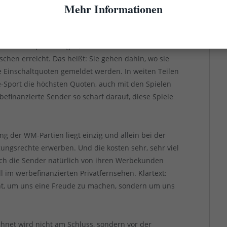
Mehr Informationen
- und im Outdoor-Bereich kaum noch wirkt, fließen
Werbung.
ihre TV-Spots bringen, ziemlich viel Geld. Da wollen
schen erreicht. Das heißt: Sie gehen dahin, wo sie
 Einschaltquoten gemeldet werden. In weiten Teilen
ve-Sport die höchsten Quoten, auch mit den Spielen
efinanzierte Sender so scharf darauf, diese Spiele
g der WM-Partien liegt einzig und allein bei der
gungsrechte erwerben. Und die kosten sehr, sehr viel
ich die Sender natürlich von ihren Werbekunden
l im werbefinanzierten Privatfernsehen. Klartext:
icht, um uns eine Freude zu machen, sondern um uns
chnet wird nicht am Schluss, sondern vor der