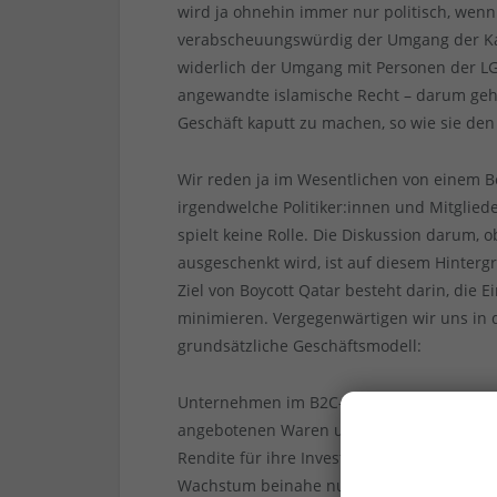
wird ja ohnehin immer nur politisch, wenn
verabscheuungswürdig der Umgang der Kata
widerlich der Umgang mit Personen der LG
angewandte islamische Recht – darum geht 
Geschäft kaputt zu machen, so wie sie den
Wir reden ja im Wesentlichen von einem B
irgendwelche Politiker:innen und Mitgliede
spielt keine Rolle. Die Diskussion darum, 
ausgeschenkt wird, ist auf diesem Hinterg
Ziel von Boycott Qatar besteht darin, die 
minimieren. Vergegenwärtigen wir uns i
grundsätzliche Geschäftsmodell:
Unternehmen im B2C-Bereich sind bestrebt,
angebotenen Waren und Dienstleistungen 
Rendite für ihre Investoren zu erwirtscha
Wachstum beinahe nur noch durch immer w