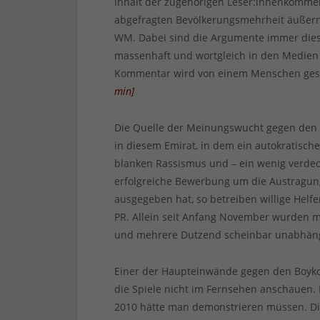
Inhalt der zugehörigen Leser:innenkomme
abgefragten Bevölkerungsmehrheit äußern
WM. Dabei sind die Argumente immer die
massenhaft und wortgleich in den Medien a
Kommentar wird von einem Menschen geschr
min
]
Die Quelle der Meinungswucht gegen den 
in diesem Emirat, in dem ein autokratisc
blanken Rassismus und – ein wenig verdeck
erfolgreiche Bewerbung um die Austragun
ausgegeben hat, so betreiben willige Helf
PR. Allein seit Anfang November wurden m
und mehrere Dutzend scheinbar unabhängi
Einer der Haupteinwände gegen den Boykott
die Spiele nicht im Fernsehen anschauen. D
2010 hätte man demonstrieren müssen. Die 