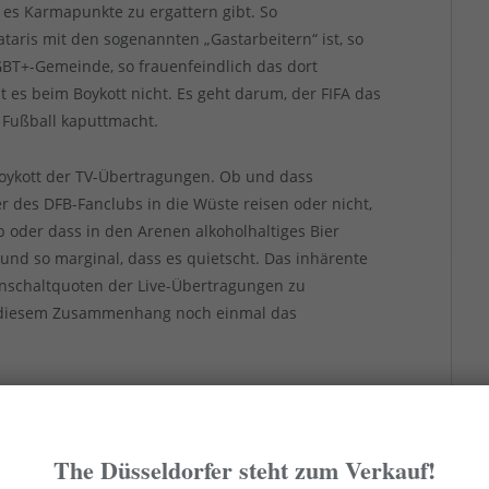
 es Karmapunkte zu ergattern gibt. So
ris mit den sogenannten „Gastarbeitern“ ist, so
BT+-Gemeinde, so frauenfeindlich das dort
es beim Boykott nicht. Es geht darum, der FIFA das
 Fußball kaputtmacht.
oykott der TV-Übertragungen. Ob und dass
r des DFB-Fanclubs in die Wüste reisen oder nicht,
ob oder dass in den Arenen alkoholhaltiges Bier
rund so marginal, dass es quietscht. Das inhärente
Einschaltquoten der Live-Übertragungen zu
n diesem Zusammenhang noch einmal das
 ihren Zielgruppen möglichst viele ihrer
zu verkaufen, um so maximalen Profit und maximale
ften. Da sie untereinander konkurrieren und
The Düsseldorfer steht zum Verkauf!
ieder neue Produkte und Services erzielen können,