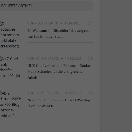
BELIEBTE ARTIKEL
VON
REDAKTION TD
17.09.2020
1
20 Webcams in Düsseldorf, die zeigen,
was los ist in der Stadt
VON
RAINER BARTEL
10.12.2022
5
NLZ-Chef verlässt die Fortuna – Danke,
Frank Schaefer, für die erfolgreiche
Arbeit!
VON
RAINER BARTEL
22.12.2022
2
Neu ab 9. Januar 2023: Unser F95-Blog
„Fortuna-Punkte…“