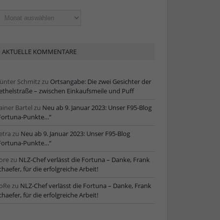
ltere
tikel
AKTUELLE KOMMENTARE
ünter Schmitz
zu
Ortsangabe: Die zwei Gesichter der
ethelstraße – zwischen Einkaufsmeile und Puff
ainer Bartel
zu
Neu ab 9. Januar 2023: Unser F95-Blog
Fortuna-Punkte…“
etra
zu
Neu ab 9. Januar 2023: Unser F95-Blog
Fortuna-Punkte…“
ore
zu
NLZ-Chef verlässt die Fortuna – Danke, Frank
chaefer, für die erfolgreiche Arbeit!
oRe
zu
NLZ-Chef verlässt die Fortuna – Danke, Frank
chaefer, für die erfolgreiche Arbeit!