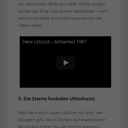
vor dem ersten Bully aus voller Kehle sangen,
wurde das Ding zum ächten Heimatlied – noch
einmal verstärkt durch die Coverversion der
Toten Hosen.
Hans Lötzsch - Altbierlied 1987
5. Die Sterne funkelen (Altschuss)
Man kann auch sagen, dass es nur drei, vier
Gruppen gibt, die in Sachen karnevalistischer
Musik den Kölner das Alt reichen können –