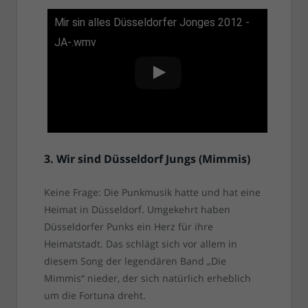
Mir sin alles Düsseldorfer Jonges 2012 -
JA-.wmv
3. Wir sind Düsseldorf Jungs (Mimmis)
Keine Frage: Die Punkmusik hatte und hat eine
Heimat in Düsseldorf. Umgekehrt haben
Düsseldorfer Punks ein Herz für ihre
Heimatstadt. Das schlägt sich vor allem in
diesem Song der legendären Band „Die
Mimmis“ nieder, der sich natürlich erheblich
um die Fortuna dreht.