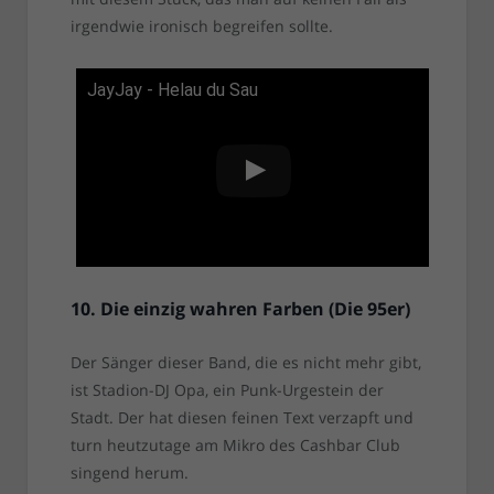
irgendwie ironisch begreifen sollte.
JayJay - Helau du Sau
10. Die einzig wahren Farben (Die 95er)
Der Sänger dieser Band, die es nicht mehr gibt,
ist Stadion-DJ Opa, ein Punk-Urgestein der
Stadt. Der hat diesen feinen Text verzapft und
turn heutzutage am Mikro des Cashbar Club
singend herum.