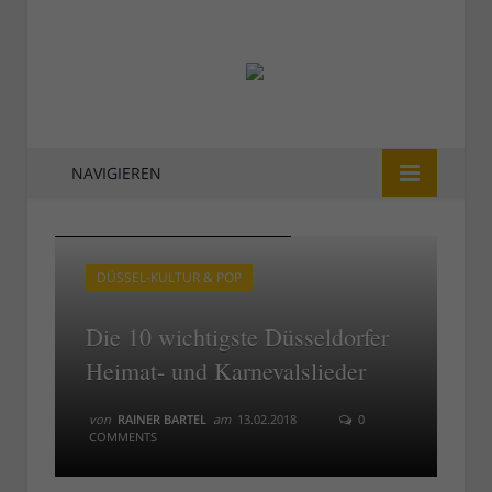
NAVIGIEREN
Hans Lötzsch singt das Altbierlied
Hans Lötzsch singt das Altbierlied
DÜSSEL-KULTUR & POP
Die 10 wichtigste Düsseldorfer
Heimat- und Karnevalslieder
von
RAINER BARTEL
am
13.02.2018
0
COMMENTS