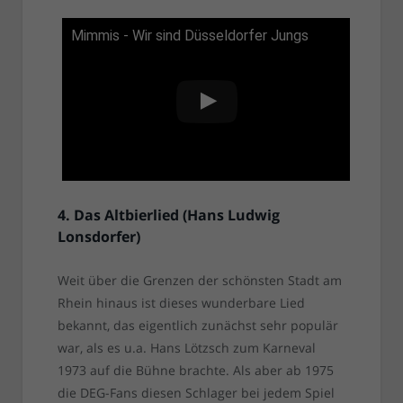
Mimmis - Wir sind Düsseldorfer Jungs
4. Das Altbierlied (Hans Ludwig
Lonsdorfer)
Weit über die Grenzen der schönsten Stadt am
Rhein hinaus ist dieses wunderbare Lied
bekannt, das eigentlich zunächst sehr populär
war, als es u.a. Hans Lötzsch zum Karneval
1973 auf die Bühne brachte. Als aber ab 1975
die DEG-Fans diesen Schlager bei jedem Spiel