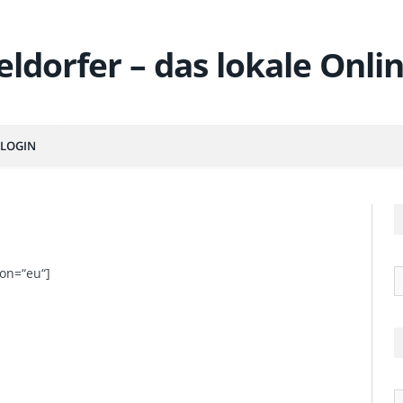
LOGIN
on=“eu“]
R
Ä