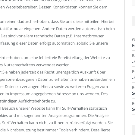
Ar
 den Websitebetreiber. Dessen Kontaktdaten können Sie dem
um einen dadurch erhoben, dass Sie uns diese mitteilen. Hierbei
Kontaktformular eingeben. Andere Daten werden automatisch beim
Das sind vor allem technische Daten (z.B. Internetbrowser,
G
Erfassung dieser Daten erfolgt automatisch, sobald Sie unsere
R
R
 wird erhoben, um eine fehlerfreie Bereitstellung der Website zu
„
res Nutzerverhaltens verwendet werden.
P
?
: Sie haben jederzeit das Recht unentgeltlich Auskunft über
„
 personenbezogenen Daten zu erhalten. Sie haben außerdem ein
ser Daten zu verlangen. Hierzu sowie zu weiteren Fragen zum
R
S
 der im Impressum angegebenen Adresse an uns wenden. Des
uständigen Aufsichtsbehörde zu.
R
m Besuch unserer Website kann Ihr Surf-Verhalten statistisch
S
ookies und mit sogenannten Analyseprogrammen. Die Analyse
s Surf-Verhalten kann nicht zu Ihnen zurückverfolgt werden. Sie
die Nichtbenutzung bestimmter Tools verhindern. Detaillierte