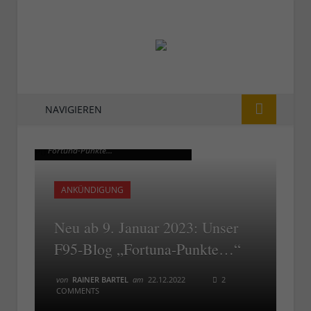
NAVIGIEREN
Ab 9. Februar 2023: Das F95-Blog
Ab 9. Februar 2023: Das F95-Blog
"Fortuna-Punkte..."
"Fortuna-Punkte..."
ANKÜNDIGUNG
Neu ab 9. Januar 2023: Unser
F95-Blog „Fortuna-Punkte…“
von
RAINER BARTEL
am
22.12.2022
2
COMMENTS