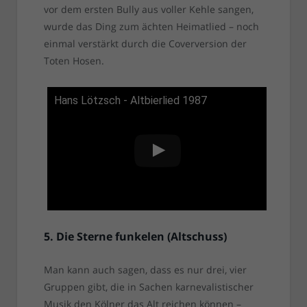
vor dem ersten Bully aus voller Kehle sangen,
wurde das Ding zum ächten Heimatlied – noch
einmal verstärkt durch die Coverversion der
Toten Hosen.
Hans Lötzsch - Altbierlied 1987
5. Die Sterne funkelen (Altschuss)
Man kann auch sagen, dass es nur drei, vier
Gruppen gibt, die in Sachen karnevalistischer
Musik den Kölner das Alt reichen können –