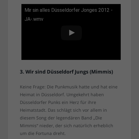
Mir sin alles Düsseldorfer Jonges 2012 -
JA-.wmv
3. Wir sind Düsseldorf Jungs (Mimmis)
Keine Frage: Die Punkmusik hatte und hat eine
Heimat in Düsseldorf. Umgekehrt haben
Düsseldorfer Punks ein Herz für ihre
Heimatstadt. Das schlägt sich vor allem in
diesem Song der legendären Band „Die
Mimmis“ nieder, der sich natürlich erheblich
um die Fortuna dreht.