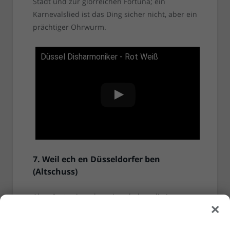
Stadt und zur glorreichen Fortuna; ein
Karnevalslied ist das Ding sicher nicht, aber ein
prächtiger Ohrwurm.
Düssel Disharmoniker - Rot Weiß
7. Weil ech en Düsseldorfer ben
(Altschuss)
Als müsste sie es beweisen haben die Jungs
×
von Altschuss hier noch ein Lied im Angebot,
das man nicht einfach nach einer