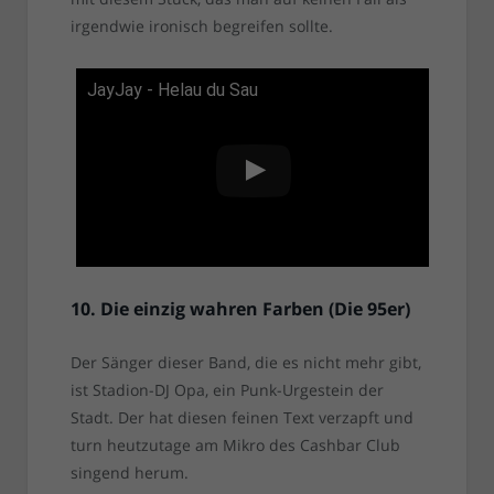
irgendwie ironisch begreifen sollte.
JayJay - Helau du Sau
10. Die einzig wahren Farben (Die 95er)
Der Sänger dieser Band, die es nicht mehr gibt,
ist Stadion-DJ Opa, ein Punk-Urgestein der
Stadt. Der hat diesen feinen Text verzapft und
turn heutzutage am Mikro des Cashbar Club
singend herum.