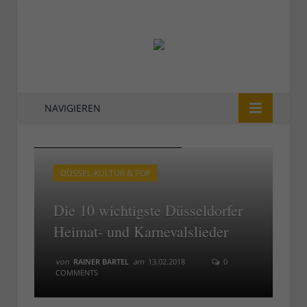
NAVIGIEREN
Hans Lötzsch singt das Altbierlied
Hans Lötzsch singt das Altbierlied
DÜSSEL-KULTUR & POP
Die 10 wichtigste Düsseldorfer
Heimat- und Karnevalslieder
von
RAINER BARTEL
am
13.02.2018
0
COMMENTS