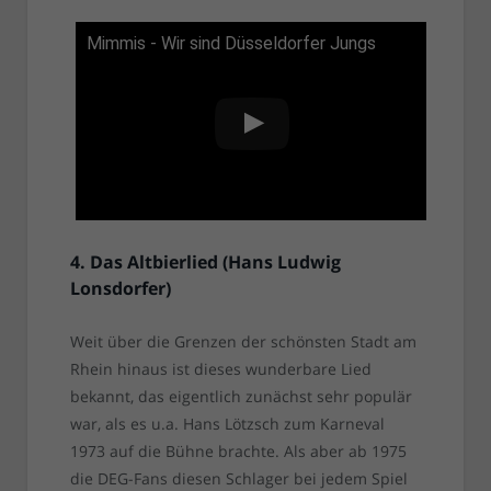
Mimmis - Wir sind Düsseldorfer Jungs
4. Das Altbierlied (Hans Ludwig
Lonsdorfer)
Weit über die Grenzen der schönsten Stadt am
Rhein hinaus ist dieses wunderbare Lied
bekannt, das eigentlich zunächst sehr populär
war, als es u.a. Hans Lötzsch zum Karneval
1973 auf die Bühne brachte. Als aber ab 1975
die DEG-Fans diesen Schlager bei jedem Spiel