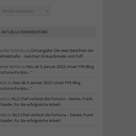
ltere
tikel
AKTUELLE KOMMENTARE
ünter Schmitz
zu
Ortsangabe: Die zwei Gesichter der
ethelstraße – zwischen Einkaufsmeile und Puff
ainer Bartel
zu
Neu ab 9. Januar 2023: Unser F95-Blog
Fortuna-Punkte…“
etra
zu
Neu ab 9. Januar 2023: Unser F95-Blog
Fortuna-Punkte…“
ore
zu
NLZ-Chef verlässt die Fortuna – Danke, Frank
chaefer, für die erfolgreiche Arbeit!
oRe
zu
NLZ-Chef verlässt die Fortuna – Danke, Frank
chaefer, für die erfolgreiche Arbeit!