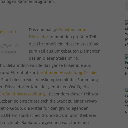
chhaltigen Rahmenprogramm.
Das ehemalige
Kunstmuseum
Düsseldorf
nimmt den größten Teil
des Ehrenhofs ein, dessen Westflügel
tflügel – ©
zum Teil aus umgebauten Elementen
a Commons)
des an dieser Stelle im 19.
eht. Bekanntlich wurde das ganze Ensemble aus
e) und Ehrenhof zur
berühmten Ausstellung Gesolei
 die Stadt diesen Museumskomplex mit der Sammlung
en Düsseldorfer Künstler genutzten Ostflügel –
Große Kunstausstellung
„. Besonders dieser Teil war
bar; so entschloss sich die Stadt zu einer Privat-
Metro-Group, die Mittel für den grundlegenden
E.ON ein städtisches Grundstück in unmittelbarer
h nicht als Bauland vorgesehen war, für einen