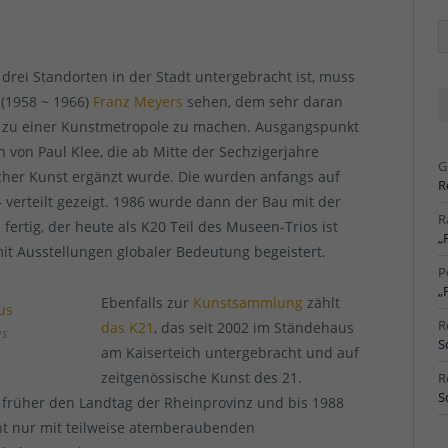
Ä
Ar
n drei Standorten in der Stadt untergebracht ist, muss
(1958 ~ 1966)
Franz Meyers
sehen, dem sehr daran
r zu einer Kunstmetropole zu machen. Ausgangspunkt
von Paul Klee, die ab Mitte der Sechzigerjahre
G
cher Kunst ergänzt wurde. Die wurden anfangs auf
R
 – verteilt gezeigt. 1986 wurde dann der Bau mit der
R
ertig, der heute als K20 Teil des Museen-Trios ist
„
 Ausstellungen globaler Bedeutung begeistert.
P
„
Ebenfalls zur
Kunstsammlung
zählt
R
das K21
, das seit 2002 im Ständehaus
us
S
am Kaiserteich untergebracht und auf
zeitgenössische Kunst des 21.
R
S
er früher den Landtag der Rheinprovinz und bis 1988
ht nur mit teilweise atemberaubenden