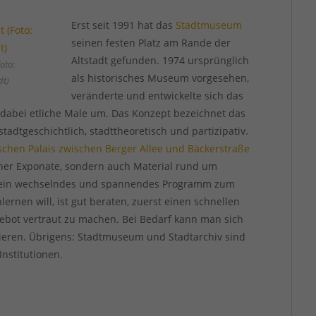
Erst seit 1991 hat das
Stadtmuseum
seinen festen Platz am Rande der
Altstadt gefunden. 1974 ursprünglich
oto:
als historisches Museum vorgesehen,
dt)
veränderte und entwickelte sich das
 dabei etliche Male um. Das Konzept bezeichnet das
adtgeschichtlich, stadttheoretisch und partizipativ.
schen Palais
zwischen Berger Allee und Bäckerstraße
cher Exponate, sondern auch Material rund um
u ein wechselndes und spannendes Programm zum
nen will, ist gut beraten, zuerst einen schnellen
bot vertraut zu machen. Bei Bedarf kann man sich
ieren. Übrigens: Stadtmuseum und Stadtarchiv sind
Institutionen.