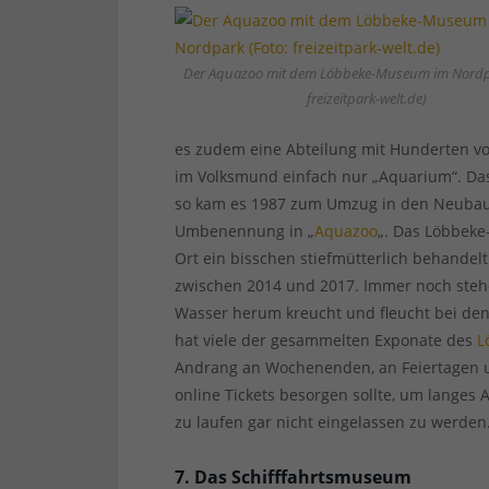
Der Aquazoo mit dem Löbbeke-Museum im Nordpa
freizeitpark-welt.de)
es zudem eine Abteilung mit Hunderten vo
im Volksmund einfach nur „Aquarium“. Das
so kam es 1987 zum Umzug in den Neubau 
Umbenennung in „
Aquazoo
„. Das Löbbek
Ort ein bisschen stiefmütterlich behande
zwischen 2014 und 2017. Immer noch stehe
Wasser herum kreucht und fleucht bei de
hat viele der gesammelten Exponate des
L
Andrang an Wochenenden, an Feiertagen und
online Tickets besorgen sollte, um lange
zu laufen gar nicht eingelassen zu werden
7. Das Schifffahrtsmuseum