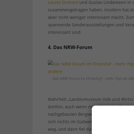
Louise Dumont
und Gustav Lindemann in de
zusammengetragen haben. Insofern hat d
aber nicht weniger interessant macht. Z
spannende Sonderausstellungen und Verans
interessant sind.
4. Das NRW-Forum
Das NRW Forum im Ehrenhof – mehr Pop als all
Wahrheit „Landesmuseum Volk und Wirtscha
dorthin, auch wenn man die vielen Exponat
nachgebauten Bergwerksstollen im Keller 
sich nichts im Südwestgebäude des Ehren
weg, und dann fiel das Museum dem Spark