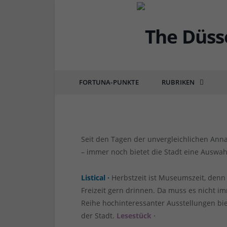
DÜSSEL-KULTUR & POP
Die 7 wichtigsten Düs
von
RAINER BARTEL
am
25.11.2022
0 COMM
FORTUNA-PUNKTE
RUBRIKEN
Seit den Tagen der unvergleichlichen Anna
– immer noch bietet die Stadt eine Auswah
Listical ·
Herbstzeit ist Museumszeit, denn
Freizeit gern drinnen. Da muss es nicht i
Reihe hochinteressanter Ausstellungen bie
der Stadt.
Lesestück ·