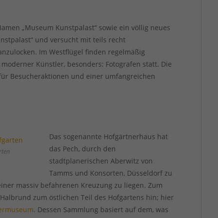
Namen „Museum Kunstpalast“ sowie ein völlig neues
stpalast“ und versucht mit teils recht
nzulocken. Im Westflügel finden regelmäßig
oderner Künstler, besonders: Fotografen statt. Die
 für Besucheraktionen und einer umfangreichen
Das sogenannte Hofgärtnerhaus hat
das Pech, durch den
rten
stadtplanerischen Aberwitz von
Tamms und Konsorten, Düsseldorf zu
einer massiv befahrenen Kreuzung zu liegen. Zum
Halbrund zum östlichen Teil des Hofgartens hin; hier
termuseum
. Dessen Sammlung basiert auf dem, was