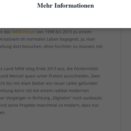
ultur und Wirtschaft“ in Kooperation von Stadt und
Mehr Informationen
n den Schnittstellen von Kunst und Wirtschaft hier
d auch von Design. Aber erst das kongeniale Duo
s, diesem Ansatz ein Konzept an die Seite zu stellen,
de das
NRW-Forum
von 1998 bis 2013 zu einem
 Kreativem im normalen Leben begegnet. Ja, man
tellung dort besuchen, ohne fürchten zu müssen, mit
s Land NRW stieg Ende 2013 aus, die Fördermittel
t und Wenzel quasi unter Protest ausschieden. Zwei
h bis mit Alain Bieber ein neuer Leiter gefunden
lung keins ist) mit einem radikal modernen
er Vorgänger in Richtung „Digitales“ noch ausbaute.
sind seine Projekte manchmal so modern, dass nur
en.