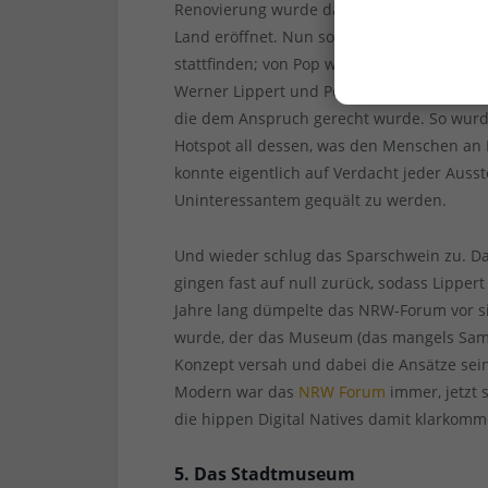
Renovierung wurde dann das „NRW Forum K
Land eröffnet. Nun sollten Ausstellungen a
stattfinden; von Pop war viel die Rede un
Werner Lippert und Petra Wenzel schaffte e
die dem Anspruch gerecht wurde. So wur
Hotspot all dessen, was den Menschen an
konnte eigentlich auf Verdacht jeder Auss
Uninteressantem gequält zu werden.
Und wieder schlug das Sparschwein zu. Da
gingen fast auf null zurück, sodass Lipper
Jahre lang dümpelte das NRW-Forum vor sic
wurde, der das Museum (das mangels Samm
Konzept versah und dabei die Ansätze sein
Modern war das
NRW Forum
immer, jetzt 
die hippen Digital Natives damit klarkomm
5. Das Stadtmuseum