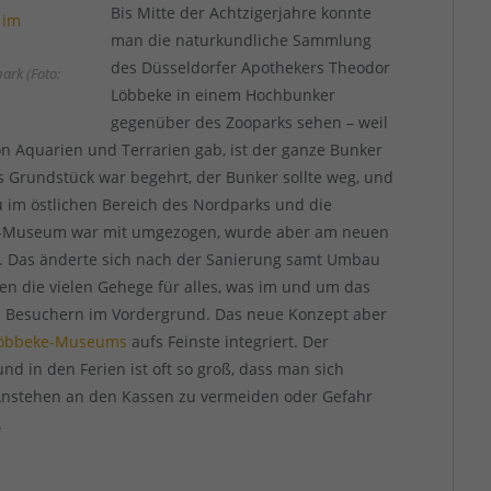
Bis Mitte der Achtzigerjahre konnte
man die naturkundliche Sammlung
des Düsseldorfer Apothekers Theodor
rk (Foto:
Löbbeke in einem Hochbunker
gegenüber des Zooparks sehen – weil
n Aquarien und Terrarien gab, ist der ganze Bunker
 Grundstück war begehrt, der Bunker sollte weg, und
im östlichen Bereich des Nordparks und die
e-Museum war mit umgezogen, wurde aber am neuen
lt. Das änderte sich nach der Sanierung samt Umbau
n die vielen Gehege für alles, was im und um das
n Besuchern im Vordergrund. Das neue Konzept aber
öbbeke-Museums
aufs Feinste integriert. Der
 in den Ferien ist oft so groß, dass man sich
s Anstehen an den Kassen zu vermeiden oder Gefahr
.