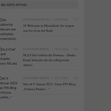
BELIEBTE ARTIKEL
VON
REDAKTION TD
17.09.2020
1
20 Webcams in Düsseldorf, die zeigen,
was los ist in der Stadt
VON
RAINER BARTEL
10.12.2022
5
NLZ-Chef verlässt die Fortuna – Danke,
Frank Schaefer, für die erfolgreiche
Arbeit!
VON
RAINER BARTEL
22.12.2022
2
Neu ab 9. Januar 2023: Unser F95-Blog
„Fortuna-Punkte…“