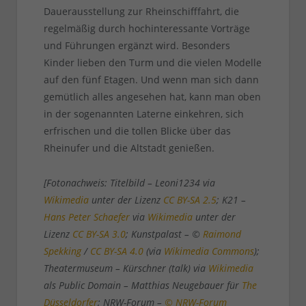
Dauerausstellung zur Rheinschifffahrt, die
regelmäßig durch hochinteressante Vorträge
und Führungen ergänzt wird. Besonders
Kinder lieben den Turm und die vielen Modelle
auf den fünf Etagen. Und wenn man sich dann
gemütlich alles angesehen hat, kann man oben
in der sogenannten Laterne einkehren, sich
erfrischen und die tollen Blicke über das
Rheinufer und die Altstadt genießen.
[Fotonachweis: Titelbild – Leoni1234 via
Wikimedia
unter der Lizenz
CC BY-SA 2.5
; K21 –
Hans Peter Schaefer
via
Wikimedia
unter der
Lizenz
CC BY-SA 3.0
; Kunstpalast – ©
Raimond
Spekking
/
CC BY-SA 4.0
(via
Wikimedia Commons
);
Theatermuseum – Kürschner (talk) via
Wikimedia
als Public Domain – Matthias Neugebauer für
The
Düsseldorfer
; NRW-Forum –
© NRW-Forum