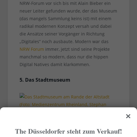
NRW-Forum vor sich bis mit Alain Bieber ein
neuer Leiter gefunden wurde, der das Museum
(das mangels Sammlung keins ist) mit einem
radikal modernen Konzept versah und dabei
die Ansätze seiner Vorgänger in Richtung
„Digitales“ noch ausbaute. Modern war das
NRW Forum
immer, jetzt sind seine Projekte
manchmal so modern, dass nur die hippen
Digital Natives damit klarkommen.
5. Das Stadtmuseum
×
Das Stadtmuseum am Rande der Altstadt (Foto:
Medienzentrum Rheinland, Stephan Arendt)
The Düsseldorfer steht zum Verkauf!