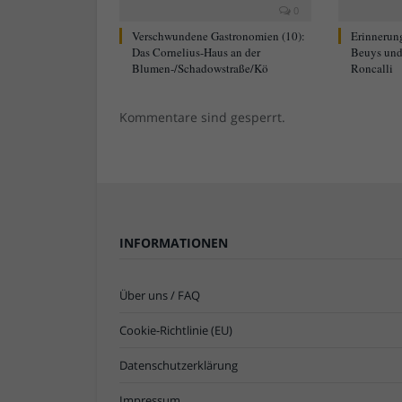
0
Verschwundene Gastronomien (10):
Erinnerun
Das Cornelius-Haus an der
Beuys und
Blumen-/Schadowstraße/Kö
Roncalli
Kommentare sind gesperrt.
INFORMATIONEN
Über uns / FAQ
Cookie-Richtlinie (EU)
Datenschutzerklärung
Impressum