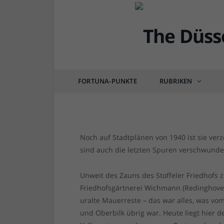
DÜSSEL-HISTÖRCHEN
Die Hundsburg – das 
zwischen Stoffeln und
FORTUNA-PUNKTE
RUBRIKEN
von
RAINER BARTEL
am
20.12.2022
0 COM
Noch auf Stadtplänen von 1940 ist sie ver
sind auch die letzten Spuren verschwunde
Unweit des Zauns des Stoffeler Friedhofs z
Friedhofsgärtnerei Wichmann (Redinghoven
uralte Mauerreste – das war alles, was vom
und Oberbilk übrig war. Heute liegt hier d