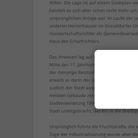
Höfen. Die Lage ist auf einem Stadtplan 
handelt es sich aber schon nicht mehr um
ursprünglichen Anlage war im Laufe der J
anderen Herrenhäuser im Düsseldorfer Uml
Hundertschaftsrichter als Gemeindeverwalt
Haus des Scharfrichters.
Das Anwesen lag auf einem Hügel, der Hu
Mitte des 17. Jahrhunderts über gut 150 
der damalige Besitzer ohne Erben gestorb
erwarb es dann der schwerreiche Herzog v
südlich der Stadt ausgedehnte Ländereien
meisten Gebäude zerstört, der Hof wurde 
Stadterweiterung 1896 von der Stadt erw
Stadt untergebracht, das bis in die Dreißige
Ursprünglich führte die Fruchtstraße, die 
Zuge der Industrialisierung wurde aber di