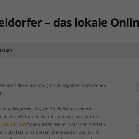
verschwundene Dörfchen
 Oberbilk
LOGIN
MENTS
Die Reste der Hundsburg im Volksgarten, inzwisch
Die Reste der Hundsburg im Volksgarten, inzwisch
zeichnet: die Hundsburg im Volksgarten. Inzwischen
n.
R
um Volksgarten hin, ein Stück östlich von der
straße 55) fanden sich bis vor wenigen Jahren
 „
Hundsburg
“ genannten Weiler zwischen Stoffeln
er Tick-Platz, eine dieser ummauerten Stellen im