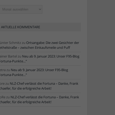
ltere
tikel
AKTUELLE KOMMENTARE
ünter Schmitz
zu
Ortsangabe: Die zwei Gesichter der
ethelstraße – zwischen Einkaufsmeile und Puff
ainer Bartel
zu
Neu ab 9. Januar 2023: Unser F95-Blog
Fortuna-Punkte…“
etra
zu
Neu ab 9. Januar 2023: Unser F95-Blog
Fortuna-Punkte…“
ore
zu
NLZ-Chef verlässt die Fortuna – Danke, Frank
chaefer, für die erfolgreiche Arbeit!
oRe
zu
NLZ-Chef verlässt die Fortuna – Danke, Frank
chaefer, für die erfolgreiche Arbeit!