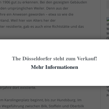
von 1906 gut zu erkennen. Bei den gezeigten Gebäuden
 den ursprünglichen Weiler. Denn aus der
ahre ein Anwesen geworden – etwa so wie die
and. Weil hier von Alters her der
er residierte, gab es auch eine Richtstätte und das
ndsberg genannt wurde, sodass die Ansiedlung ab
Jahre einfach „Weiler am Hundsberg“ hieß. Nachdem
The Düsseldorfer steht zum Verkauf!
en war, wurde das Gut 1826 zwangsversteigert. 1832
on Arenberg, der auf Schloss Mickeln hauste und
Mehr Informationen
 besaß. Bei einem Brand im Jahr 1879 wurden die
nur teilweise wiederaufgebaut und im Zuge der
orben. Hier war unter anderem das Armenhaus der
rjahre dort existierte.
am Karolingerplatz beginnt, bis zur Hundsburg. Im
e Wegeführung zwischen Bilk, Stoffeln und Oberbilk