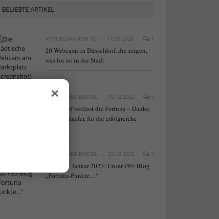
BELIEBTE ARTIKEL
VON
REDAKTION TD
17.09.2020
1
20 Webcams in Düsseldorf, die zeigen,
was los ist in der Stadt
×
VON
RAINER BARTEL
10.12.2022
5
NLZ-Chef verlässt die Fortuna – Danke,
Frank Schaefer, für die erfolgreiche
Arbeit!
VON
RAINER BARTEL
22.12.2022
2
Neu ab 9. Januar 2023: Unser F95-Blog
„Fortuna-Punkte…“