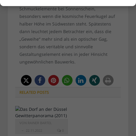
schöner aber ist das Schattenspiel der
Schmuckelemente bei Sonnenschein,
besonders wenn die kosmische Feuerkugel auf
halber Höhe im Südwesten steht. Spätestens
dann leuchtet jedem Betrachter ein, dass die
„Geweihe“ mehr sind als ein optischer Gag,
sondern das veritable und sinnvolle
Gestaltungselement eines in jeder Hinsicht
ungewöhnlichen Bauwerks.
RELATED
POSTS
VON
RAINER BARTEL
22.11.2022
0