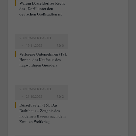
Warum Düsseldorf zu Recht
das „Dorf“ unter den
deutschen Großstädten ist
VON
RAINER BARTEL
19.11.2022
0
Verlorene Unternehmen (19):
Horten, das Kaufhaus des
fragwürdigen Gründers
VON
RAINER BARTEL
21.10.2022
2
Düsselbauten (15): Das
Drahthaus – Zeugnis des
modernen Bauens nach dem
Zweiten Weltkrieg