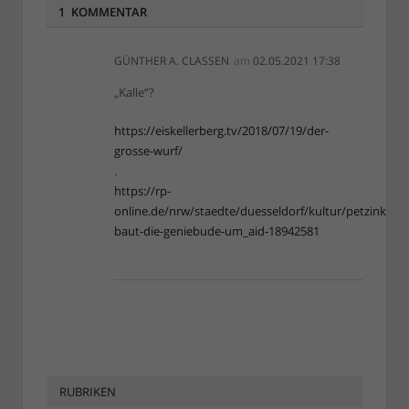
1 KOMMENTAR
GÜNTHER A. CLASSEN
am
02.05.2021 17:38
„Kalle“?
https://eiskellerberg.tv/2018/07/19/der-
grosse-wurf/
.
https://rp-
online.de/nrw/staedte/duesseldorf/kultur/petzinka-
baut-die-geniebude-um_aid-18942581
RUBRIKEN