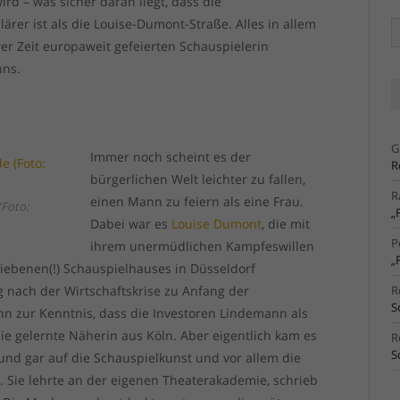
d – was sicher daran liegt, dass die
rer ist als die Louise-Dumont-Straße. Alles in allem
Ä
Ar
hrer Zeit europaweit gefeierten Schauspielerin
nns.
G
Immer noch scheint es der
R
bürgerlichen Welt leichter zu fallen,
R
einen Mann zu feiern als eine Frau.
Foto:
„
Dabei war es
Louise Dumont
, die mit
P
ihrem unermüdlichen Kampfeswillen
„
riebenen(!) Schauspielhauses in Düsseldorf
 nach der Wirtschaftskrise zu Anfang der
R
S
n zur Kenntnis, dass die Investoren Lindemann als
ie gelernte Näherin aus Köln. Aber eigentlich kam es
R
S
z und gar auf die Schauspielkunst und vor allem die
 Sie lehrte an der eigenen Theaterakademie, schrieb