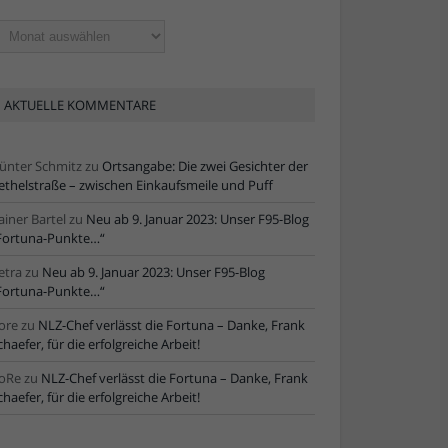
ltere
tikel
AKTUELLE KOMMENTARE
ünter Schmitz
zu
Ortsangabe: Die zwei Gesichter der
ethelstraße – zwischen Einkaufsmeile und Puff
ainer Bartel
zu
Neu ab 9. Januar 2023: Unser F95-Blog
Fortuna-Punkte…“
etra
zu
Neu ab 9. Januar 2023: Unser F95-Blog
Fortuna-Punkte…“
ore
zu
NLZ-Chef verlässt die Fortuna – Danke, Frank
chaefer, für die erfolgreiche Arbeit!
oRe
zu
NLZ-Chef verlässt die Fortuna – Danke, Frank
chaefer, für die erfolgreiche Arbeit!