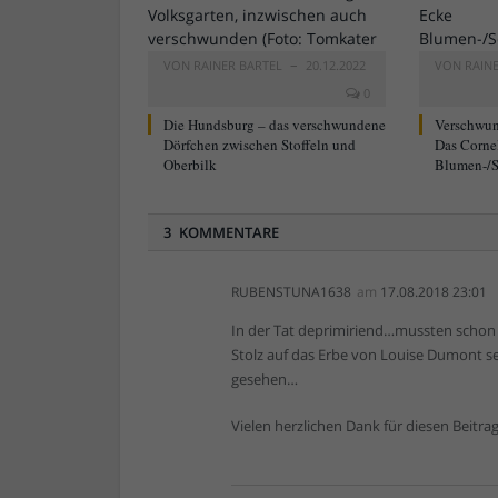
VON
RAINER BARTEL
20.12.2022
VON
RAIN
0
Die Hundsburg – das verschwundene
Verschwun
Dörfchen zwischen Stoffeln und
Das Corne
Oberbilk
Blumen-/S
3 KOMMENTARE
RUBENSTUNA1638
am
17.08.2018 23:01
In der Tat deprimiriend…mussten schon
Stolz auf das Erbe von Louise Dumont se
gesehen…
Vielen herzlichen Dank für diesen Beitrag