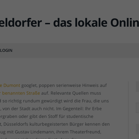
r (7): Louise Dumont, die
as Schauspielhaus schenkte
LOGIN
MENTS
se Dumont
googlet, poppen serienweise Hinweis auf
r benannten Straße
auf. Relevante Quellen muss
so richtig rundum gewürdigt wird die Frau, die uns
R
von der Stadt auch nicht. Im Gegenteil: Ihr Erbe
graben oder gibt den Stoff für studentische
t, Düsseldorfs kulturbegeisterten Bürger kennen den
zug mit Gustav Lindemann, ihrem Theaterfreund,