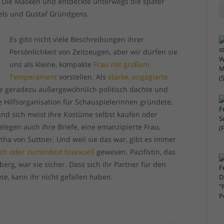
t Die Masken und entdeckte unterwegs die später
kels und Gustaf Gründgens.
Es gibt nicht viele Beschreibungen ihrer
Persönlichkeit von Zeitzeugen, aber wir dürfen sie
uns als kleine, kompakte
Frau mit großem
Temperament
vorstellen. Als
starke, engagierte
nde geradezu außergewöhnlich politisch dachte und
e Hilfsorganisation für Schauspielerinnen gründete,
nd sich meist ihre Kostüme selbst kaufen oder
legen auch ihre Briefe, eine emanzipierte Frau,
rtha von Suttner. Und weil sie das war, gibt es immer
sch oder zumindest bisexuell
gewesen. Pazifistin, das
erg, war sie sicher. Dass sich ihr Partner für den
ete, kann ihr nicht gefallen haben.