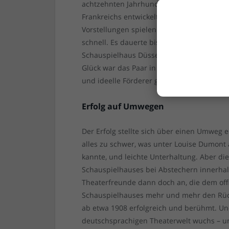
achtzehnten Jahrhunderts, die das deutsc
Frankreichs entwickelt und betrieben hatte
Vorstellungen spielen würden. Der Versuch
schnell. Es dauerte bis 1904, dem Jahr, i
Schauspielhaus Düsseldorf GmbH gründete,
Glück war das Paar in Düsseldorf bereits b
und ideelle Förderer gab – u.a. die Indust
Erfolg auf Umwegen
Der Erfolg stellte sich über einen Umweg 
alles zu schwer, was unter Louise Dumont 
kannte, und leichte Unterhaltung. Aber di
Schauspielhauses bei Abstechern innerhal
Theaterfreunde dann doch an, die dem off
Schauspielhauses mehr und mehr den Rück
ab etwa 1908 erfolgreich und berühmt. U
deutschsprachigen Theaterwelt wuchs – und