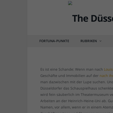
DÜSSEL-HISTÖRCHEN
Düsseldorfer Gesichte
starke Frau, die uns d
FORTUNA-PUNKTE
RUBRIKEN
von
RAINER BARTEL
am
17.08.2018
3 COM
Es ist eine Schande: Wenn man nach
Loui
Geschäfte und Immobilien auf der
nach ih
man dazwischen mit der Lupe suchen. Und 
Düsseldorfer das Schauspielhaus schenkte, 
wird fein säuberlich im Theatermuseum ver
Arbeiten an der Heinrich-Heine-Uni ab. Gu
Namen, vor allem, wenn er in einem Atem