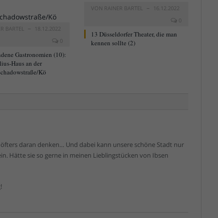
VON
RAINER BARTEL
16.12.2022
0
ER BARTEL
18.12.2022
13 Düsseldorfer Theater, die man
0
kennen sollte (2)
dene Gastronomien (10):
lius-Haus an der
chadowstraße/Kö
 öfters daran denken… Und dabei kann unsere schöne Stadt nur
in. Hätte sie so gerne in meinen Lieblingstücken von Ibsen
!