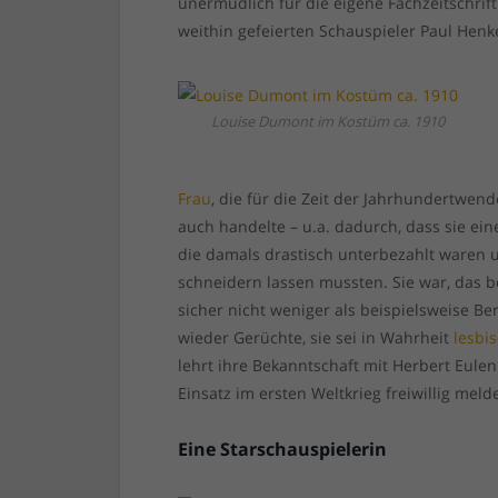
unermüdlich für die eigene Fachzeitschrif
weithin gefeierten Schauspieler Paul Hen
Louise Dumont im Kostüm ca. 1910
Frau
, die für die Zeit der Jahrhundertwe
auch handelte – u.a. dadurch, dass sie ein
die damals drastisch unterbezahlt waren u
schneidern lassen mussten. Sie war, das be
sicher nicht weniger als beispielsweise Be
wieder Gerüchte, sie sei in Wahrheit
lesbi
lehrt ihre Bekanntschaft mit Herbert Eulenb
Einsatz im ersten Weltkrieg freiwillig meld
Eine Starschauspielerin