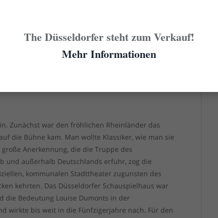
he Theater als Gegenpol zum höfischen Schauspiel
. Und: Sie wollte ein eigenes Theater, das nach ihren
, eine Kleinkunstbühne zu gründen, scheiterte
The Düsseldorfer steht zum Verkauf!
n dem sie gemeinsam mit Gustav Lindemann die
Mehr Informationen
 in die sie beide ihr ganzes Geld steckten. Zum
estens vernetzt, sodass es zahlreiche wirtschaftliche
riellenclans der Luegs und der Poensgens.
ein. Zunächst war den fröhlichen Rheinländer das
auf die Bühne kam. Man wollte Klassiker, wie man sie
e große Anerkennung, die die Truppe des
b und außerhalb Deutschlands erfuhr, zog die
iziellen, kommunalen Stadttheater zugunsten des
en kehrten. Das Düsseldorfer Schauspielhaus war
nd die Bedeutung Louise Dumonts in der
 wirkte bis weit in die Fünfzigerjahre nach. Für den