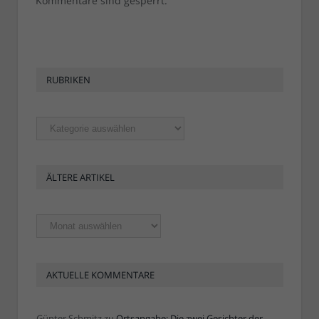
Kommentare sind gesperrt.
RUBRIKEN
Rubriken
ÄLTERE ARTIKEL
Ältere
Artikel
AKTUELLE KOMMENTARE
Günter Schmitz
zu
Ortsangabe: Die zwei Gesichter der