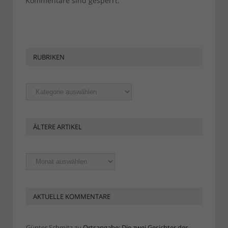
Kommentare sind gesperrt.
RUBRIKEN
Rubriken
ÄLTERE ARTIKEL
Ältere
Artikel
AKTUELLE KOMMENTARE
Günter Schmitz
zu
Ortsangabe: Die zwei Gesichter der