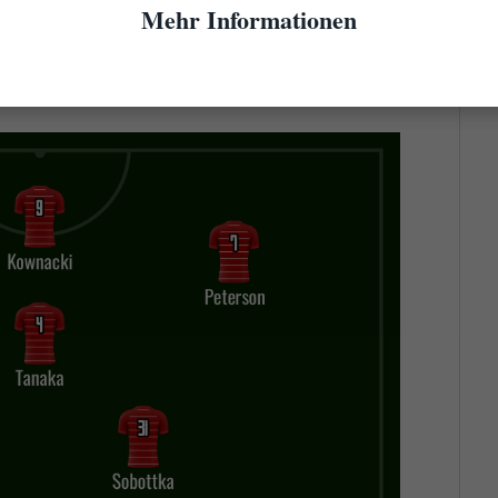
nn als Innenverteidiger. Wenn nun aber Michal
Mehr Informationen
lte hinter ihm ein solider Verteidiger stehen und
 sein. Angestammt wäre hier (wenn fit) Nicolas
n Böckle.