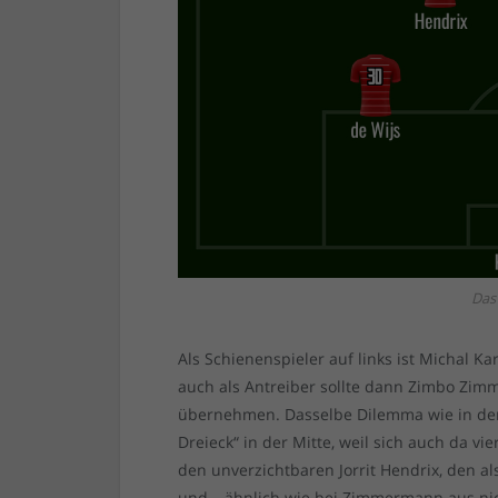
Das
Als Schienenspieler auf links ist Michal Ka
auch als Antreiber sollte dann Zimbo Zimm
übernehmen. Dasselbe Dilemma wie in der 
Dreieck“ in der Mitte, weil sich auch da v
den unverzichtbaren Jorrit Hendrix, den a
und – ähnlich wie bei Zimmermann aus nich