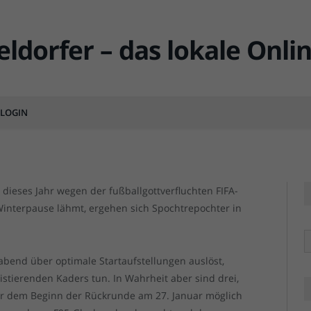
nde: Die idealen
MENTS
LOGIN
F95 vs 
F95 vs 
 dieses Jahr wegen der fußballgottverfluchten FIFA-
Winterpause lähmt, ergehen sich Spochtrepochter in
R
abend über optimale Startaufstellungen auslöst,
istierenden Kaders tun. In Wahrheit aber sind drei,
or dem Beginn der Rückrunde am 27. Januar möglich