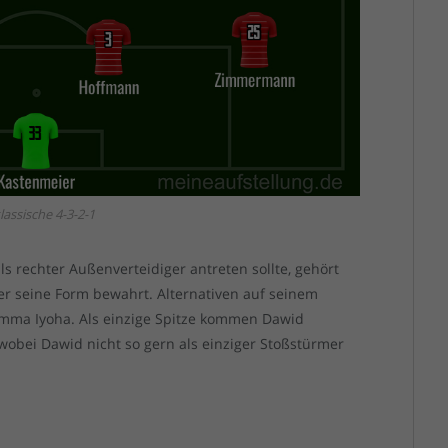
lassische 4-3-2-1
 rechter Außenverteidiger antreten sollte, gehört
 er seine Form bewahrt. Alternativen auf seinem
 Emma Iyoha. Als einzige Spitze kommen Dawid
obei Dawid nicht so gern als einziger Stoßstürmer