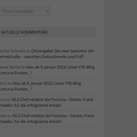
ltere
tikel
AKTUELLE KOMMENTARE
ünter Schmitz
zu
Ortsangabe: Die zwei Gesichter der
ethelstraße – zwischen Einkaufsmeile und Puff
ainer Bartel
zu
Neu ab 9. Januar 2023: Unser F95-Blog
Fortuna-Punkte…“
etra
zu
Neu ab 9. Januar 2023: Unser F95-Blog
Fortuna-Punkte…“
ore
zu
NLZ-Chef verlässt die Fortuna – Danke, Frank
chaefer, für die erfolgreiche Arbeit!
oRe
zu
NLZ-Chef verlässt die Fortuna – Danke, Frank
chaefer, für die erfolgreiche Arbeit!