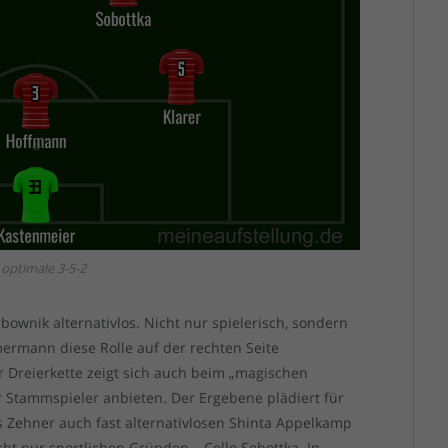
 optimale 3-5-2
rbownik alternativlos. Nicht nur spielerisch, sondern
ermann diese Rolle auf der rechten Seite
Dreierkette zeigt sich auch beim „magischen
ier Stammspieler anbieten. Der Ergebene plädiert für
ls Zehner auch fast alternativlosen Shinta Appelkamp
t nur sportlichen Gründen – Cello Sobottka. In