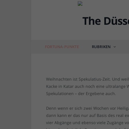
Fortuna in der Rückru
Startaufstellungen
von
RAINER BARTEL
am
13.12.2022
0 COM
FORTUNA-PUNKTE
RUBRIKEN
Weihnachten ist Spekulatius-Zeit. Und weil
Kacke in Katar auch noch eine ultralange 
Spekulationen – der Ergebene auch.
Denn wenn er sich zwei Wochen vor Heilig
dann kann er das nur auf Basis des real ex
vier Abgänge und ebenso viele Zugänge v