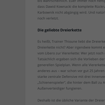
bis wahrscheinlich. Euer immer noch heft
dass Dawid Kownacki die komplette Rückru
Karbownik nicht abgängig wird. Und natürl
noch verletzt.
Die geliebte Dreierkette
Es heißt, Trainer Thioune liebt die Dreierk
Dreierkette nicht? Aber irgendwie kommt 
vom Libero zur Viererkette: Wer jetzt noch m
Tatsächlich ergeben sich die Vorlieben der
generellen Spielplan. Wenn alle Viererkett
anderes aus – war schon vor gut 25 Jahren 
starke zentrale Defensive mit drei Innenv
„Schienenspieler“, die hinter dem Ball zu
Außenverteidiger fungieren.
Deshalb ist die übliche Variante der Dreie