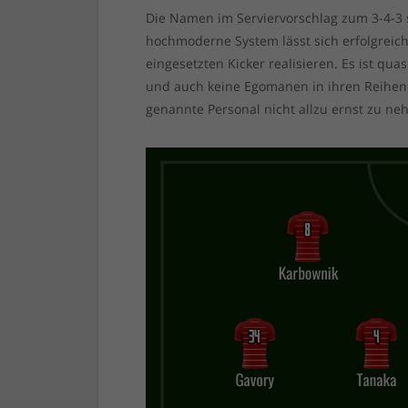
Die Namen im Serviervorschlag zum 3-4-3 s
hochmoderne System lässt sich erfolgreich 
eingesetzten Kicker realisieren. Es ist qu
und auch keine Egomanen in ihren Reihen 
genannte Personal nicht allzu ernst zu n