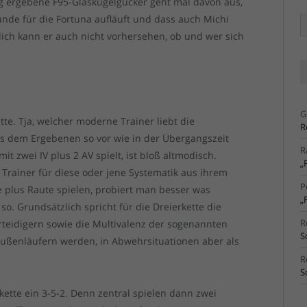
ig ergebene F95-Glaskugelgucker geht mal davon aus,
nde für die Fortuna aufläuft und dass auch Michi
Ä
Ar
ich kann er auch nicht vorhersehen, ob und wer sich
G
ette. Tja, welcher moderne Trainer liebt die
R
es dem Ergebenen so vor wie in der Übergangszeit
R
it zwei IV plus 2 AV spielt, ist bloß altmodisch.
„
 Trainer für diese oder jene Systematik aus ihrem
P
e plus Raute spielen, probiert man besser was
„
so. Grundsätzlich spricht für die Dreierkette die
R
erteidigern sowie die Multivalenz der sogenannten
S
 Außenläufern werden, in Abwehrsituationen aber als
R
S
rkette ein 3-5-2. Denn zentral spielen dann zwei