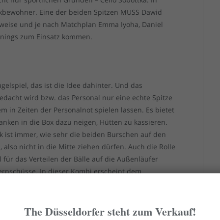
kbewohner. Eine der beiden Spitzen MUSS Dawid
weise und je nach Matchplan Emma Iyoha, Daniel
nnings zum Einsatz kommen.
ügelspiel, das ist die Idee dahinter. Und das
edacht wird bzw. das Personal nur eine echte Spitze
em in Zeiten der Personalnot spielen lassen. Es bietet
anken in die Box dazu neigen, Hütten zu kassieren.
ik ist immer, wie sehr die beiden Burschen auf den
 also nicht in die Mitte ziehen dürfen. Auch die Rolle
l für das Verteilen der Bälle auf die Außenläufer
 Fernschüsse. In dieser Kombi erscheint dem
elkamp überlegen zu sein.
The Düsseldorfer steht zum Verkauf!
s aus Jorrit Hendrix und Cello Sobottka alternativlos.