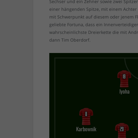
Sechser und ein Zehner sowie zwei Spitzen.
einer hängenden Spitze, mit einem Achter 
mit Schwerpunkt auf diesem oder jenem Flü
geliebte Fortuna, dass ein Innenverteidiger
wahrscheinlichste Dreierkette die mit Andr
dann Tim Oberdorf.