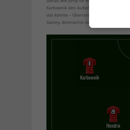
Genau wie Jordy de Wijs und Andre Hoffma
Karbownik den Außenstürmer gibt, dann sol
das könnte – Überraschung! – Tim Oberdorf
Gavory, demnächst vielleicht auch Benjami