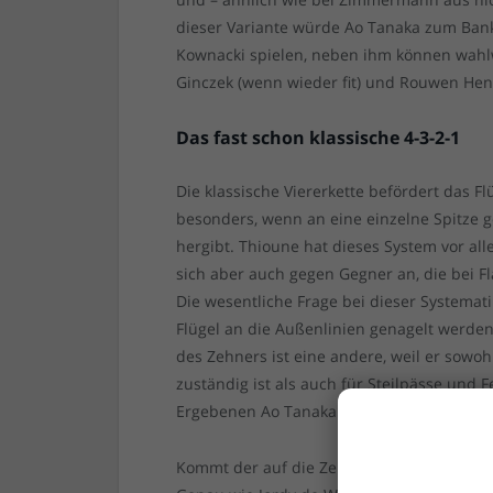
dieser Variante würde Ao Tanaka zum Ban
Kownacki spielen, neben ihm können wahl
Ginczek (wenn wieder fit) und Rouwen He
Das fast schon klassische 4-3-2-1
Die klassische Viererkette befördert das Fl
besonders, wenn an eine einzelne Spitze g
hergibt. Thioune hat dieses System vor all
sich aber auch gegen Gegner an, die bei Fl
Die wesentliche Frage bei dieser Systemat
Flügel an die Außenlinien genagelt werden,
des Zehners ist eine andere, weil er sowoh
zuständig ist als auch für Steilpässe und
Ergebenen Ao Tanaka unserem Shinta App
Kommt der auf die Zehn, ist die Doppelsech