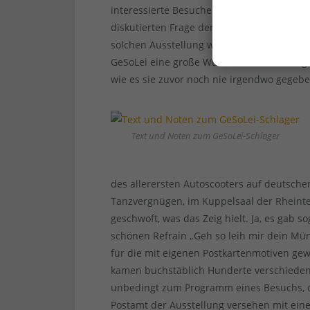
interessierte Besucher jede Menge ganz p
diskutierten Frage der Hygiene und der al
solchen Ausstellung wurde zudem der Spo
GeSoLei eine große Wundertüte mit Anreg
wie es sie zuvor noch nie irgendwo gegebe
Text und Noten zum GeSoLei-Schlager
des allerersten Autoscooters auf deutsch
Tanzvergnügen, im Kuppelsaal der Rheinte
geschwoft, was das Zeig hielt. Ja, es gab 
schönen Refrain „Geh so leih mir dein Mün
für die mit eigenen Postkartenmotiven g
kamen buchstäblich Hunderte verschiedene
unbedingt zum Programm eines Besuchs, d
Postamt der Ausstellung versehen mit ein