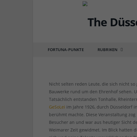
DÜSSEL-HISTÖRCHEN
GeSoLei 1926 – die Au
Deutschland berühmt 
FORTUNA-PUNKTE
RUBRIKEN
von
RAINER BARTEL
am
07.12.2018
0 COMM
Nicht selten reden Leute, die sich nicht so
Bauwerke rund um den Ehrenhof sehen. Und
Tatsächlich entstanden Tonhalle, Rheinter
GeSoLei
im Jahre 1926, durch Düsseldorf i
berühmt machte. Diese Veranstaltung zog 
Besucher an und war aus heutiger Sicht 
Weimarer Zeit gewidmet. Im Blick hatten