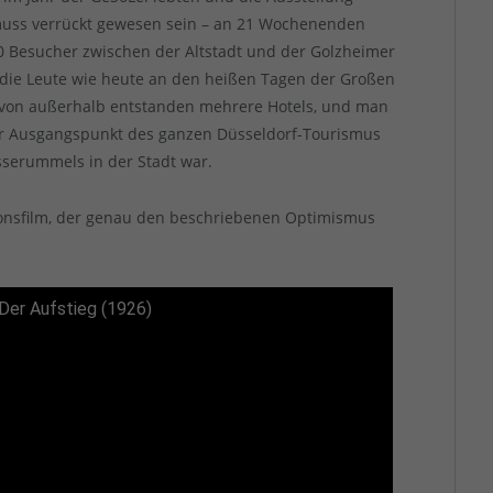
muss verrückt gewesen sein – an 21 Wochenenden
 Besucher zwischen der Altstadt und der Golzheimer
die Leute wie heute an den heißen Tagen der Großen
 von außerhalb entstanden mehrere Hotels, und man
der Ausgangspunkt des ganzen Düsseldorf-Tourismus
serummels in der Stadt war.
ionsfilm, der genau den beschriebenen Optimismus
Der Aufstieg (1926)