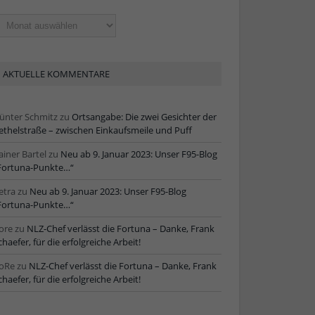
ltere
tikel
AKTUELLE KOMMENTARE
ünter Schmitz
zu
Ortsangabe: Die zwei Gesichter der
ethelstraße – zwischen Einkaufsmeile und Puff
ainer Bartel
zu
Neu ab 9. Januar 2023: Unser F95-Blog
Fortuna-Punkte…“
etra
zu
Neu ab 9. Januar 2023: Unser F95-Blog
Fortuna-Punkte…“
ore
zu
NLZ-Chef verlässt die Fortuna – Danke, Frank
chaefer, für die erfolgreiche Arbeit!
oRe
zu
NLZ-Chef verlässt die Fortuna – Danke, Frank
chaefer, für die erfolgreiche Arbeit!