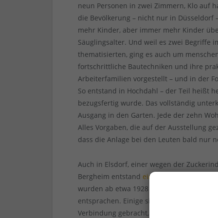
neun Personen in zwei Zimmern, Klo auf h
die Bevölkerung – nicht nur in Düsseldorf
mehr Kinder, aber immer mehr Kinder über
Säuglingsalter. Und weil es zwei Begriffe
thematisierten, ging es auch um mensch
fortschrittliche Bautechniken und ihre p
Arbeiterfamilien vorgestellt – und in der F
So entstand in Hochdahl – der Teil heißt h
bezugsfertig wurde. Das vollständig unte
Ausgang in den Garten. Jede der zehn Woh
Alles Vorgaben, die auf der Ausstellung g
dass die Anlage bei den Leuten bald nur n
Auch in Elsdorf, einer wegen der Zuckeri
Bergheim entstand
eine Gesolei-Siedlung
.
wurden ab etwa 1928 etliche Siedlungen fü
entsprachen. Einige sind erhalten, werde
Verbindung gebracht, andere gibt es schli