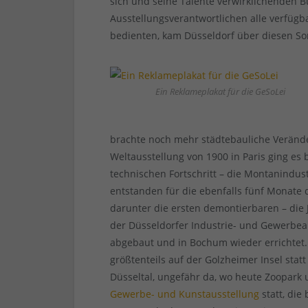
sich und seine Talente verwirklichenden B
Ausstellungsverantwortlichen alle verfüg
bedienten, kam Düsseldorf über diesen So
Ein Reklameplakat für die GeSoLei
brachte noch mehr städtebauliche Veränder
Weltausstellung von 1900 in Paris ging es
technischen Fortschritt – die Montanindus
entstanden für die ebenfalls fünf Monate
darunter die ersten demontierbaren – die
der Düsseldorfer Industrie- und Gewerbe
abgebaut und in Bochum wieder errichtet.
größtenteils auf der Golzheimer Insel stat
Düsseltal, ungefähr da, wo heute Zoopark 
Gewerbe- und Kunstausstellung
statt, die