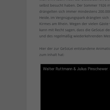
selbst besucht haben. Der Sommer 1926 
drängelten sich immer mindestens 200.000
Heide, im Vergnügungspark drängten sich 
Kirmes am Rhein. Wegen der vielen Gäste
kann mit Recht sagen, dass die GeSoLei 
und des regelmäßig wiederkehrenden Mes
Hier der zur GeSoLei entstandene Animat
zum Inhalt hat:
Walter Ruttmann & Julius Pinschewer: 