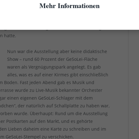
Mehr Informationen
raktischer Informationen zu der damals noch kaum
lgemeinen Gesundheit. Zum allerersten Mal auf einer
rt als eigenes Thema behandelt. Überhaupt war die
ungen, Ideen, Vorschlägen und anfassbaren Dingen
n hatte.
Nun war die Ausstellung aber keine didaktische
Show – rund 60 Prozent der GeSoLei-Fläche
waren als Vergnügungspark angelegt. Es gab
alles, was es auf einer Kirmes gibt einschließlich
em Boden. Fast jeden Abend gab es Musik und
rrasse wurde zu Live-Musik bekannter Orchester
sogar einen eigenen GeSoLei-Schlager mit dem
dchen“, der natürlich auf Schallplatte zu haben war,
eworben wurde. Überhaupt: Rund um die Ausstellung
r Postkarten auf den Markt, und es gehörte
en Lieben daheim eine Karte zu schreiben und im
em GeSoLei-Stempel zu verschicken.