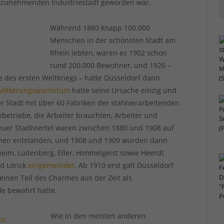
stzunehmenden Industriestadt geworden war.
Während 1880 knapp 100.000
Menschen in der schönsten Stadt am
Rhein lebten, waren es 1902 schon
rund 200.000 Bewohner, und 1926 –
 des ersten Weltkriegs – hatte Düsseldorf dann
völkerungswachstum
hatte seine Ursache einzig und
der Stadt mit über 60 Fabriken der stahlverarbeitenden
betriebe, die Arbeiter brauchten, Arbeiter und
euer Stadtviertel waren zwischen 1880 und 1908 auf
ächen entstanden, und 1908 und 1909 wurden dann
eim, Ludenberg, Eller, Himmelgeist sowie Heerdt
nd Lörick
eingemeindet
. Ab 1910 erst galt Düsseldorf
 einen Teil des Charmes aus der Zeit als
de bewahrt hatte.
Wie in den meisten anderen