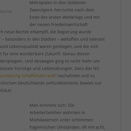
Metropolen in den Goldenen
Zwanzigern, herrschte nach dem
dtarchiv
Ende des ersten Weltkriegs und mit
der neuen Friedenswirtschaft
ch neue Rechte erkämpft, die Regierung wurde
r – besonders in den Städten – weltoffen und tolerant
nd Lebensqualität waren gestiegen, und die sich
nt für eine wunderbare Zukunft. Genau diesen
iderspiegeln. Und deswegen ging es nicht mehr um
 soziale Fürsorge und Leibesübungen. Dass das NS-
usstellung Schaffendes Volk
“ nachahmte und zu
istischen Deutschlands umfunktionierte, bewies nur
eSoLei.
Man erinnere sich: Die
Arbeiterfamilien wohnten in
Mietskasernen unter schlimmen
hygienischen Umständen, oft mit acht,