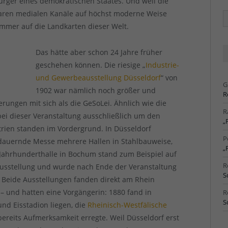
ürger eines demokratischen Staates. Und weil die
baren medialen Kanäle auf höchst moderne Weise
Ä
Ar
mmer auf die Landkarten dieser Welt.
Das hätte aber schon 24 Jahre früher
geschehen können. Die riesige „
Industrie-
und Gewerbeausstellung Düsseldorf
“ von
G
1902 war nämlich noch größer und
R
ungen mit sich als die GeSoLei. Ähnlich wie die
R
 bei dieser Veranstaltung ausschließlich um den
„
trien standen im Vordergrund. In Düsseldorf
P
 dauernde Messe mehrere Hallen in Stahlbauweise,
„
 Jahrhunderthalle in Bochum stand zum Beispiel auf
R
ausstellung und wurde nach Ende der Veranstaltung
S
 Beide Ausstellungen fanden direkt am Rhein
t – und hatten eine Vorgängerin: 1880 fand in
R
S
und Eisstadion liegen, die
Rheinisch-Westfälische
 bereits Aufmerksamkeit erregte. Weil Düsseldorf erst