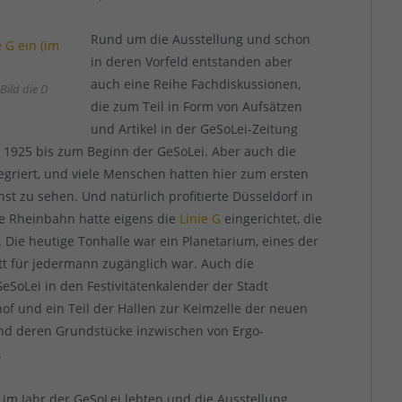
Rund um die Ausstellung und schon
in deren Vorfeld entstanden aber
auch eine Reihe Fachdiskussionen,
Bild die D
die zum Teil in Form von Aufsätzen
und Artikel in der GeSoLei-Zeitung
on 1925 bis zum Beginn der GeSoLei. Aber auch die
egriert, und viele Menschen hatten hier zum ersten
nst zu sehen. Und natürlich profitierte Düsseldorf in
Die Rheinbahn hatte eigens die
Linie G
eingerichtet, die
Die heutige Tonhalle war ein Planetarium, eines der
itt für jedermann zugänglich war. Auch die
SoLei in den Festivitätenkalender der Stadt
hof und ein Teil der Hallen zur Keimzelle der neuen
 und deren Grundstücke inzwischen von Ergo-
.
 im Jahr der GeSoLei lebten und die Ausstellung