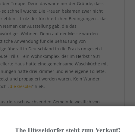
alber Treppe. Denn das war einer der Gründe, dass
 – so schnell wuchs: Die Frauen bekamen zwar nicht
lebten – trotz der fürchterlichen Bedingungen – das
 im Namen der Ausstellung gab, die das
enwürdiges Wohnen. Denn auf der Messe wurden
raktische Anwendung für die Behausung von
olge überall in Deutschland in die Praxis umgesetzt.
eute Trills – ein Wohnkomplex, der im Herbst 1931
rkellerte Haus hatte eine gemeinsame Waschküche mit
nungen hatte drei Zimmer und eine eigene Toilette.
ezeigt und propagiert worden waren. Kein Wunder,
och „
die Gesolei
“ hieß.
ndustrie rasch wachsenden Gemeinde westlich von
 Überhaupt: Im weiteren Umkreis von Düsseldorf
r Arbeiter gebaut, die den Gesolei-Standards
n aber heute kaum noch mit der 1926er-Ausstellung in
The Düsseldorfer steht zum Verkauf!
cht nicht mehr. Aber auf der GeSoLei fanden