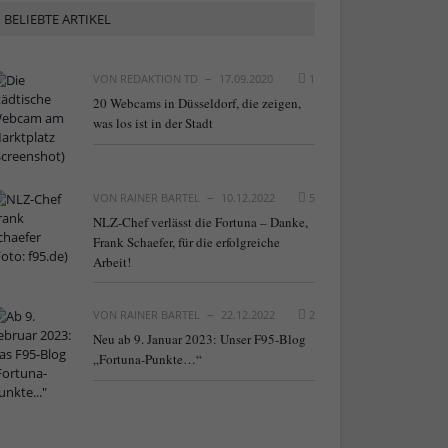
BELIEBTE ARTIKEL
VON
REDAKTION TD
17.09.2020
1
20 Webcams in Düsseldorf, die zeigen,
was los ist in der Stadt
VON
RAINER BARTEL
10.12.2022
5
NLZ-Chef verlässt die Fortuna – Danke,
Frank Schaefer, für die erfolgreiche
Arbeit!
VON
RAINER BARTEL
22.12.2022
2
Neu ab 9. Januar 2023: Unser F95-Blog
„Fortuna-Punkte…“