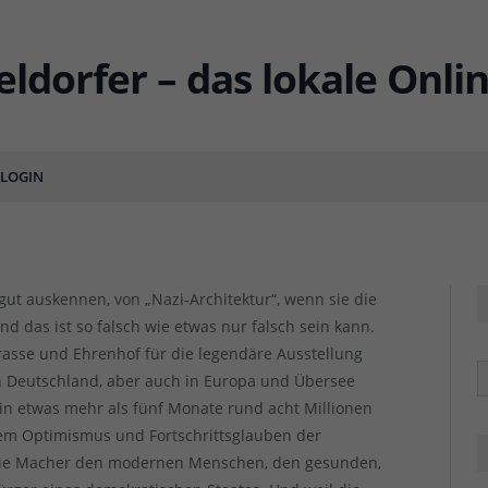
sstellung, die Düsseldorf in
machte
LOGIN
ENTS
Da
Da
 gut auskennen, von „Nazi-Architektur“, wenn sie die
 das ist so falsch wie etwas nur falsch sein kann.
rasse und Ehrenhof für die legendäre Ausstellung
R
n Deutschland, aber auch in Europa und Übersee
in etwas mehr als fünf Monate rund acht Millionen
dem Optimismus und Fortschrittsglauben der
 die Macher den modernen Menschen, den gesunden,