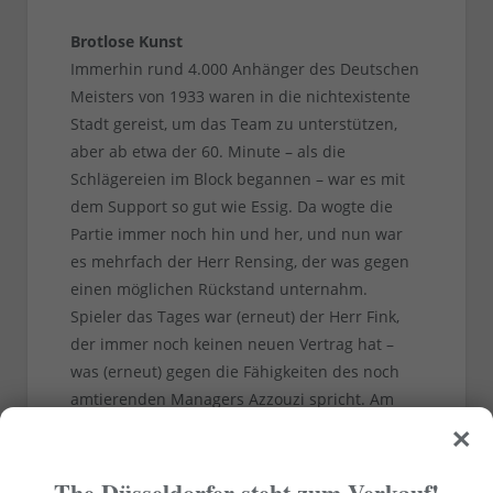
Brotlose Kunst
Immerhin rund 4.000 Anhänger des Deutschen
Meisters von 1933 waren in die nichtexistente
Stadt gereist, um das Team zu unterstützen,
aber ab etwa der 60. Minute – als die
Schlägereien im Block begannen – war es mit
dem Support so gut wie Essig. Da wogte die
Partie immer noch hin und her, und nun war
es mehrfach der Herr Rensing, der was gegen
einen möglichen Rückstand unternahm.
Spieler das Tages war (erneut) der Herr Fink,
der immer noch keinen neuen Vertrag hat –
was (erneut) gegen die Fähigkeiten des noch
amtierenden Managers Azzouzi spricht. Am
×
Ende blieb die Kunst der Männer in kurzen
Hosen auf beiden Seiten brotlos.
The Düsseldorfer steht zum Verkauf!