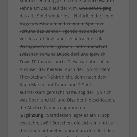
Stattdessen hing gestern eine Atletico-Madrid-
Fahne am Zaun auf der Alm.
Und schon ging
das alte Spiel wieder los… Natürlich darf man
fragen, weshalb man bei einem Spiel der
Fortuna das Banner irgendeines anderen
Vereins aufhängt, aber so betrachtet: die
Protagonisten der großen Fanfreundschaft
zwischen Fortuna Düsseldorf und Ipswich
Town FC tun das auch.
Diese war aber nicht
Auslöser der Keilerei. Auch der Typ mit dem
Thor-Steinar-T-Shirt nicht, denn nach dem
Kapo Marvin auf Fahne und T-Shirt
aufmerksam gemacht hatte, zog der Typ sich
was über, und UD und Dissidenti beschlossen,
die Atletico-Fahne zu ignorieren.
[
Ergänzung
]: Stattdessen legte es ein Trupp
von zehn, zwölf Burschen, die sich am und auf
dem Zaun aufhielten, darauf an, den Rest des