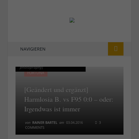
NAVIGIEREN
Harmlosia B. vs F95 [Foto: livedown
Harmlosia B. vs F95 [Foto: livedown
photopraphy]
photopraphy]
FORTUNA
[Geändert und ergänzt]
Harmlosia B. vs F95 0:0 – oder:
Irgendwas ist immer
von
RAINER BARTEL
am
03.04.2016
3
COMMENTS