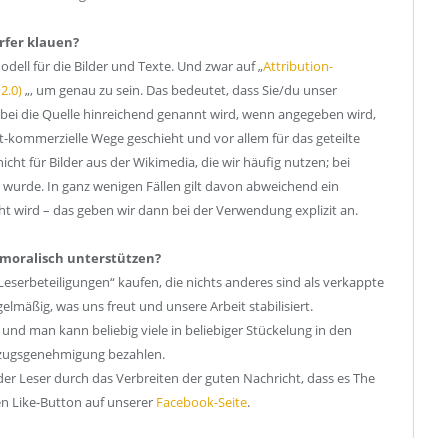
orfer klauen?
ell für die Bilder und Texte. Und zwar auf „
Attribution-
2.0)
„, um genau zu sein. Das bedeutet, dass Sie/du unser
abei die Quelle hinreichend genannt wird, wenn angegeben wird,
-kommerzielle Wege geschieht und vor allem für das geteilte
icht für Bilder aus der Wikimedia, die wir häufig nutzen; bei
n wurde. In ganz wenigen Fällen gilt davon abweichend ein
 wird – das geben wir dann bei der Verwendung explizit an.
r moralisch unterstützen?
eserbeteiligungen“ kaufen, die nichts anderes sind als verkappte
lmäßig, was uns freut und unsere Arbeit stabilisiert.
, und man kann beliebig viele in beliebiger Stückelung in den
nzugsgenehmigung bezahlen.
er Leser durch das Verbreiten der guten Nachricht, dass es The
en Like-Button auf unserer
Facebook-Seite
.