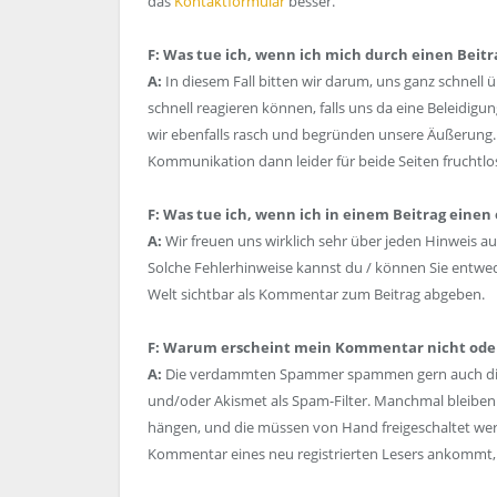
das
Kontaktformular
besser.
F: Was tue ich, wenn ich mich durch einen Beitr
A:
In diesem Fall bitten wir darum, uns ganz schnell 
schnell reagieren können, falls uns da eine Beleidig
wir ebenfalls rasch und begründen unsere Äußerung. A
Kommunikation dann leider für beide Seiten fruchtlos 
F: Was tue ich, wenn ich in einem Beitrag einen
A:
Wir freuen uns wirklich sehr über jeden Hinweis au
Solche Fehlerhinweise kannst du / können Sie entwe
Welt sichtbar als Kommentar zum Beitrag abgeben.
F: Warum erscheint mein Kommentar nicht oder
A:
Die verdammten Spammer spammen gern auch die 
und/oder Akismet als Spam-Filter. Manchmal bleib
hängen, und die müssen von Hand freigeschaltet wer
Kommentar eines neu registrierten Lesers ankommt, 