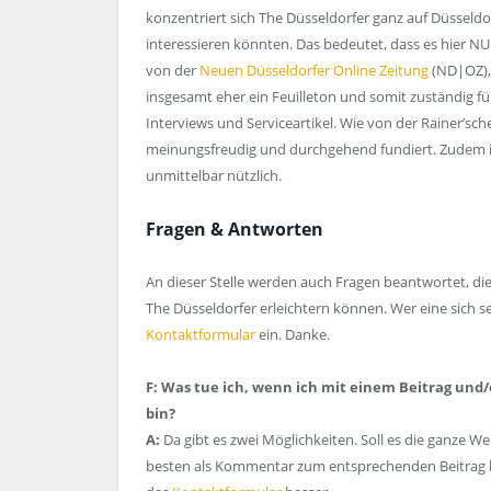
konzentriert sich The Düsseldorfer ganz auf Düsseld
interessieren könnten. Das bedeutet, dass es hier NU
von der
Neuen Düsseldorfer Online Zeitung
(ND|OZ), 
insgesamt eher ein Feuilleton und somit zuständig fü
Interviews und Serviceartikel. Wie von der Rainer’sc
meinungsfreudig und durchgehend fundiert. Zudem 
unmittelbar nützlich.
Fragen & Antworten
An dieser Stelle werden auch Fragen beantwortet, di
The Düsseldorfer erleichtern können. Wer eine sich sel
Kontaktformular
ein. Danke.
F: Was tue ich, wenn ich mit einem Beitrag und/
bin?
A:
Da gibt es zwei Möglichkeiten. Soll es die ganze 
besten als Kommentar zum entsprechenden Beitrag kun