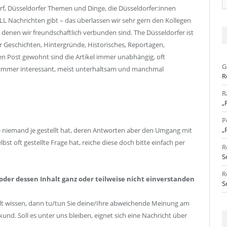
Ar
orf, Düsseldorfer Themen und Dinge, die Düsseldorfer:innen
LL Nachrichten gibt – das überlassen wir sehr gern den Kollegen
denen wir freundschaftlich verbunden sind. The Düsseldorfer ist
r Geschichten, Hintergründe, Historisches, Reportagen,
hen Post gewohnt sind die Artikel immer unabhängig, oft
G
immer interessant, meist unterhaltsam und manchmal
R
R
„
P
„
e niemand je gestellt hat, deren Antworten aber den Umgang mit
bst oft gestellte Frage hat, reiche diese doch bitte einfach per
R
S
R
oder dessen Inhalt ganz oder teilweise nicht einverstanden
S
Welt wissen, dann tu/tun Sie deine/Ihre abweichende Meinung am
d. Soll es unter uns bleiben, eignet sich eine Nachricht über