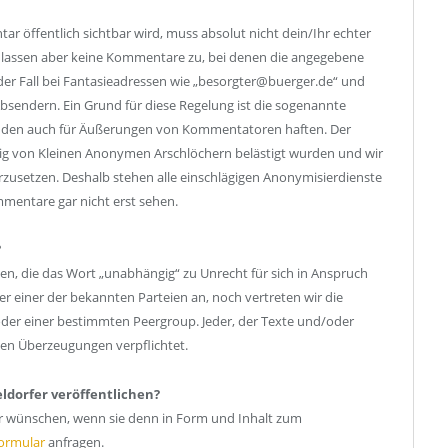
 öffentlich sichtbar wird, muss absolut nicht dein/Ihr echter
r lassen aber keine Kommentare zu, bei denen die angegebene
t der Fall bei Fantasieadressen wie „besorgter@buerger.de“ und
bsendern. Ein Grund für diese Regelung ist die sogenannte
änden auch für Äußerungen von Kommentatoren haften. Der
ndig von Kleinen Anonymen Arschlöchern belästigt wurden und wir
zusetzen. Deshalb stehen alle einschlägigen Anonymisierdienste
mmentare gar nicht erst sehen.
?
en, die das Wort „unabhängig“ zu Unrecht für sich in Anspruch
einer der bekannten Parteien an, noch vertreten wir die
der einer bestimmten Peergroup. Jeder, der Texte und/oder
inen Überzeugungen verpflichtet.
ldorfer veröffentlichen?
ar wünschen, wenn sie denn in Form und Inhalt zum
ormular
anfragen.