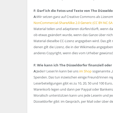
F: Darf ich die Fotos und Texte von The Düsseld
A:
Wir setzen ganz auf Creative Commons als Lizenzmod
NonCommercial-ShareAlike 2.0 Generic (CC BY-NC-SA 
Material teilen und adaptieren dürfen/dürft, wenn d
ob etwas geändert wurde, wenn das Ganze über nicht
Material dieselbe CC-Lizenz angegeben wird. Das gilt n
denen gilt die Lizenz, die in der Wikimedia angegebe
anderes Copyright, wenn dies vom Urheber gewünscht
F: Wie kann ich The Düsseldorfer finanziell ode
A:
Jede/r Leser/in kann bei uns
im Shop
sogenannte „L
Spenden. Das tun inzwischen einige Freund/innen rege
Leserbeteiligungen gibt es zu 10, 20, 50 und 100 Euro
Warenkorb legen und dann per Paypal oder Bankei
Moralisch unterstützen kann uns jede Leserin und jed
Düsseldorfer gibt: im Gespräch, per Mail oder über d