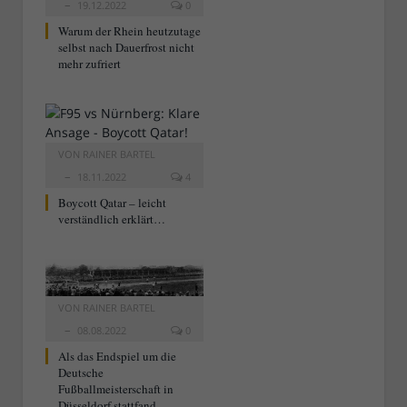
19.12.2022
0
Warum der Rhein heutzutage
selbst nach Dauerfrost nicht
mehr zufriert
VON
RAINER BARTEL
18.11.2022
4
Boycott Qatar – leicht
verständlich erklärt…
VON
RAINER BARTEL
08.08.2022
0
Als das Endspiel um die
Deutsche
Fußballmeisterschaft in
Düsseldorf stattfand…