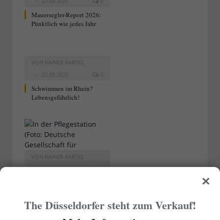
27.04.2026
0
Mauersegler-Report 2026:
Pünktlich wie jedes Jahr
VON
RAINER BARTEL
22.05.2025
0
Schwimmen im Rhein?
Lebensgefährlich!
VON
RAINER BARTEL
27.04.2025
0
×
Mauersegler-Report 2025:
Pünktlich wie jedes Jahr
The Düsseldorfer steht zum Verkauf!
Kommentare sind gesperrt.