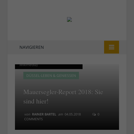
NAVIGIEREN
Mauersegler am Himmel (Bild:
Mauersegler am Himmel (Bild:
Wikimedia)
Wikimedia)
DÜSSEL-LEBEN & GENIESSEN
Mauersegler-Report 2018: Sie
sind hier!
von
RAINER BARTEL
am
04.05.2018
0
COMMENTS