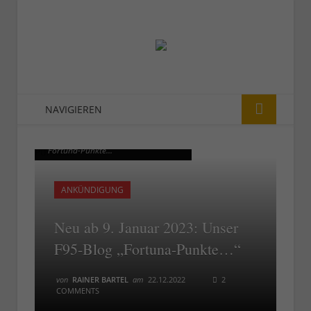
NAVIGIEREN
Ab 9. Februar 2023: Das F95-Blog
Ab 9. Februar 2023: Das F95-Blog
"Fortuna-Punkte..."
"Fortuna-Punkte..."
ANKÜNDIGUNG
Neu ab 9. Januar 2023: Unser
F95-Blog „Fortuna-Punkte…“
von
RAINER BARTEL
am
22.12.2022
2
COMMENTS