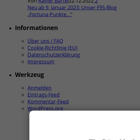
Von
Rainer Bartel
22.12.2022
2
Neu ab 9. Januar 2023: Unser F95-Blog
„Fortuna-Punkte…“
Informationen
Über uns / FAQ
Cookie-Richtlinie (EU)
Datenschutzerklärung
Impressum
Werkzeug
Anmelden
Eintrags-Feed
Kommentar-Feed
WordPress.org