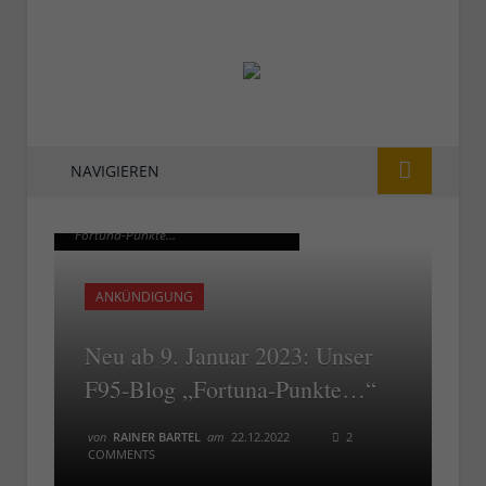
NAVIGIEREN
Ab 9. Februar 2023: Das F95-Blog
Ab 9. Februar 2023: Das F95-Blog
"Fortuna-Punkte..."
"Fortuna-Punkte..."
ANKÜNDIGUNG
Neu ab 9. Januar 2023: Unser
F95-Blog „Fortuna-Punkte…“
von
RAINER BARTEL
am
22.12.2022
2
COMMENTS