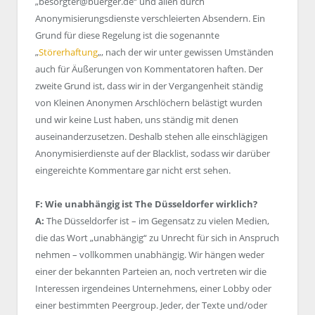
„besorgter@buerger.de“ und allen durch
Anonymisierungsdienste verschleierten Absendern. Ein
Grund für diese Regelung ist die sogenannte
„
Störerhaftung
„, nach der wir unter gewissen Umständen
auch für Äußerungen von Kommentatoren haften. Der
zweite Grund ist, dass wir in der Vergangenheit ständig
von Kleinen Anonymen Arschlöchern belästigt wurden
und wir keine Lust haben, uns ständig mit denen
auseinanderzusetzen. Deshalb stehen alle einschlägigen
Anonymisierdienste auf der Blacklist, sodass wir darüber
eingereichte Kommentare gar nicht erst sehen.
F: Wie unabhängig ist The Düsseldorfer wirklich?
A:
The Düsseldorfer ist – im Gegensatz zu vielen Medien,
die das Wort „unabhängig“ zu Unrecht für sich in Anspruch
nehmen – vollkommen unabhängig. Wir hängen weder
einer der bekannten Parteien an, noch vertreten wir die
Interessen irgendeines Unternehmens, einer Lobby oder
einer bestimmten Peergroup. Jeder, der Texte und/oder