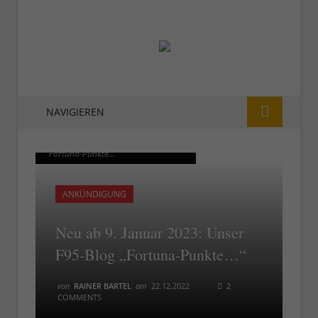
NAVIGIEREN
Ab 9. Februar 2023: Das F95-Blog
Ab 9. Februar 2023: Das F95-Blog
"Fortuna-Punkte..."
"Fortuna-Punkte..."
ANKÜNDIGUNG
Neu ab 9. Januar 2023: Unser
F95-Blog „Fortuna-Punkte…“
von
RAINER BARTEL
am
22.12.2022
2
COMMENTS