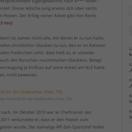
ielversprechenden Eigengewächse nach K*** holen.“
nteil: Dieser kölsche Jung erwies sich über sechs
Ä
Ar
n Posten. Der Erfolg seiner Arbeit gibt ihm Recht.
3
min
]
ann ist, kamen nicht alle, mit denen er zu tun hatte,
 tiefen christlichen Glauben zu tun, den er im Rahmen
G
alen Freikirchen zählt. Bald hieß es, er schenke
R
n, auch den Burschen muslimischen Glaubens. Belegt
R
erzeugung je Einfluss auf seine Arbeit am NLZ hatte,
„
en, nicht beweisen.
P
„
R
er Freistoß für die Gladbacher (Foto: TD)
S
R
 nach. Im Oktober 2010 war er Cheftrainer des
S
2011 verkündete er, dass er den Posten zum
geben würde. Der damalige Äff-Zeh-Sportchef Volker