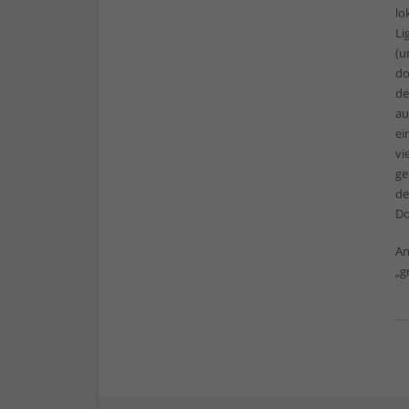
lo
Li
(u
do
de
au
ei
vi
ge
de
Do
An
„g