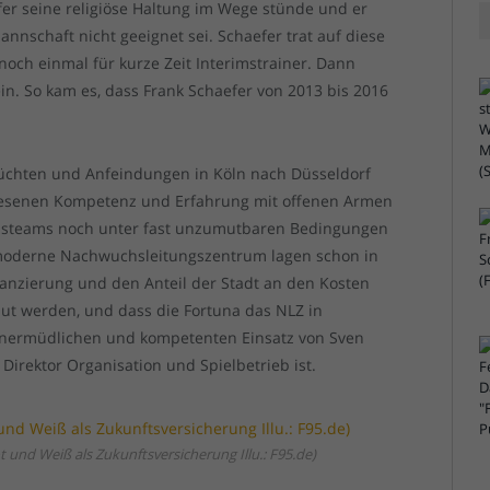
er seine religiöse Haltung im Wege stünde und er
nnschaft nicht geeignet sei. Schaefer trat auf diese
noch einmal für kurze Zeit Interimstrainer. Dann
ein. So kam es, dass Frank Schaefer von 2013 bis 2016
erüchten und Anfeindungen in Köln nach Düsseldorf
wiesenen Kompetenz und Erfahrung mit offenen Armen
chsteams noch unter fast unzumutbaren Bedingungen
chmoderne Nachwuchsleitungszentrum lagen schon in
nanzierung und den Anteil der Stadt an den Kosten
aut werden, und dass die Fortuna das NLZ in
 unermüdlichen und kompetenten Einsatz von Sven
irektor Organisation und Spielbetrieb ist.
und Weiß als Zukunftsversicherung Illu.: F95.de)