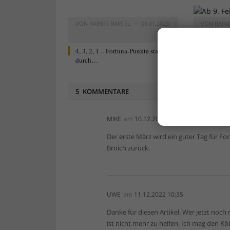
VON
RAINER BARTEL
08.01.2023
VON
RAIN
0
4, 3, 2, 1 – Fortuna-Punkte starten
Neu ab 9. 
durch…
Blog „For
5 KOMMENTARE
MIKE
am
10.12.2022 13:57
Der erste März wird ein guter Tag für Fort
Broich zurück.
UWE
am
11.12.2022 10:35
Danke für diesen Artikel. Wer jetzt noch
ist nicht mehr zu helfen. Ich mag den Kö