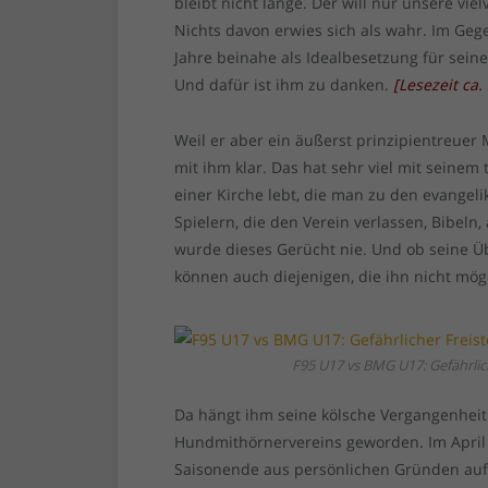
bleibt nicht lange. Der will nur unsere v
Nichts davon erwies sich als wahr. Im Gege
Jahre beinahe als Idealbesetzung für seine
Und dafür ist ihm zu danken.
[
Lesezeit ca.
Weil er aber ein äußerst prinzipientreuer M
mit ihm klar. Das hat sehr viel mit seinem
einer Kirche lebt, die man zu den evangelik
Spielern, die den Verein verlassen, Bibel
wurde dieses Gerücht nie. Und ob seine Üb
können auch diejenigen, die ihn nicht mög
F95 U17 vs BMG U17: Gefährlich
Da hängt ihm seine kölsche Vergangenheit
Hundmithörnervereins geworden. Im April 
Saisonende aus persönlichen Gründen auf