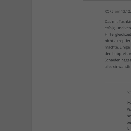
RORE
am
13.12
Das mit Tashki
erfolg- und ve
Hirte, gleichze
nicht akzeptie
machte. Einige
den Lobpreisu
Schaefer insge
alles einwandfr
RO
PS
Pi
he
be
Na