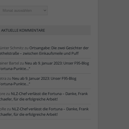
ltere
tikel
AKTUELLE KOMMENTARE
ünter Schmitz
zu
Ortsangabe: Die zwei Gesichter der
ethelstraße – zwischen Einkaufsmeile und Puff
ainer Bartel
zu
Neu ab 9. Januar 2023: Unser F95-Blog
Fortuna-Punkte…“
etra
zu
Neu ab 9. Januar 2023: Unser F95-Blog
Fortuna-Punkte…“
ore
zu
NLZ-Chef verlässt die Fortuna – Danke, Frank
chaefer, für die erfolgreiche Arbeit!
oRe
zu
NLZ-Chef verlässt die Fortuna – Danke, Frank
chaefer, für die erfolgreiche Arbeit!