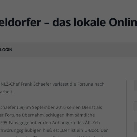
 Fortuna – Danke, Frank
greiche Arbeit!
LOGIN
MENTS
LZ-Chef Frank Schaefer verlässt die Fortuna nach
arbeit.
R
Schaefer (59) im September 2016 seinen Dienst als
er Fortuna übernahm, schlugen ihm sämtliche
r F95-Fans gegenüber den Anhängern des Äff-Zeh
hwörungsgläubigen hieß es: „Der ist ein U-Boot. Der