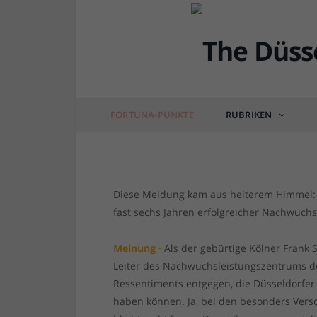
FORTUNA
NLZ-Chef verlässt die
Schaefer, für die erfol
FORTUNA-PUNKTE
RUBRIKEN
von
RAINER BARTEL
am
10.12.2022
5 COM
Diese Meldung kam aus heiterem Himmel: N
fast sechs Jahren erfolgreicher Nachwuchs
Meinung ·
Als der gebürtige Kölner Frank 
Leiter des Nachwuchsleistungszentrums d
Ressentiments entgegen, die Düsseldorfe
haben können. Ja, bei den besonders Versc