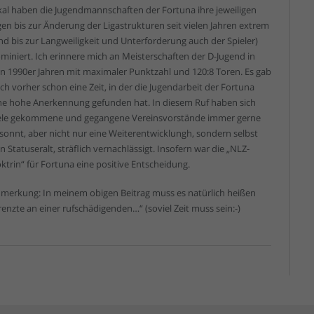
kal haben die Jugendmannschaften der Fortuna ihre jeweiligen
gen bis zur Änderung der Ligastrukturen seit vielen Jahren extrem
nd bis zur Langweiligkeit und Unterforderung auch der Spieler)
miniert. Ich erinnere mich an Meisterschaften der D-Jugend in
n 1990er Jahren mit maximaler Punktzahl und 120:8 Toren. Es gab
ch vorher schon eine Zeit, in der die Jugendarbeit der Fortuna
ne hohe Anerkennung gefunden hat. In diesem Ruf haben sich
ele gekommene und gegangene Vereinsvorstände immer gerne
sonnt, aber nicht nur eine Weiterentwicklungh, sondern selbst
n Statuseralt, sträflich vernachlässigt. Insofern war die „NLZ-
ktrin“ für Fortuna eine positive Entscheidung.
merkung: In meinem obigen Beitrag muss es natürlich heißen
renzte an einer rufschädigenden…“ (soviel Zeit muss sein:-)