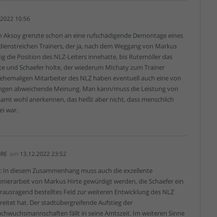
.2022 10:56
n Aksoy grenzte schon an eine rufschädigende Demontage eines
rdienstreichen Trainers, der ja, nach dem Weggang von Markus
itig die Position des NLZ-Leiters innehatte, bis Rutemöller das
rte und Schaefer holte, der wiederum MIchaty zum Trainer
 ehemaligen Mitarbeiter des NLZ haben eventuell auch eine von
ngen abweichende Meinung. Man kann/muss die Leistung von
samt wohl anerkennen, das heißt aber nicht, dass menschlich
ei war.
RE
am
13.12.2022 23:52
: In diesem Zusammenhang muss auch die exzellente
onierarbeit von Markus Hirte gewürdigt werden, die Schaefer ein
rausragend bestelltes Feld zur weiteren Entwicklung des NLZ
reitet hat. Der stadtübergreifende Aufstieg der
chwuchsmannschaften fällt in seine Amtszeit. Im weiteren Sinne