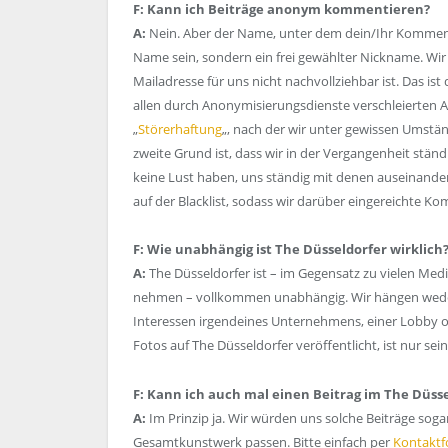
F: Kann ich Beiträge anonym kommentieren?
A:
Nein. Aber der Name, unter dem dein/Ihr Kommentar
Name sein, sondern ein frei gewählter Nickname. Wi
Mailadresse für uns nicht nachvollziehbar ist. Das is
allen durch Anonymisierungsdienste verschleierten A
„
Störerhaftung
„, nach der wir unter gewissen Umst
zweite Grund ist, dass wir in der Vergangenheit stä
keine Lust haben, uns ständig mit denen auseinander
auf der Blacklist, sodass wir darüber eingereichte Ko
F: Wie unabhängig ist The Düsseldorfer wirklich
A:
The Düsseldorfer ist – im Gegensatz zu vielen Medi
nehmen – vollkommen unabhängig. Wir hängen weder 
Interessen irgendeines Unternehmens, einer Lobby o
Fotos auf The Düsseldorfer veröffentlicht, ist nur se
F: Kann ich auch mal einen Beitrag im The Düsse
A:
Im Prinzip ja. Wir würden uns solche Beiträge sog
Gesamtkunstwerk passen. Bitte einfach per
Kontaktf