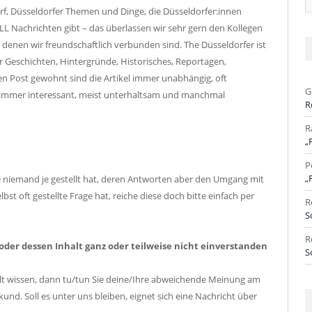
Ar
orf, Düsseldorfer Themen und Dinge, die Düsseldorfer:innen
LL Nachrichten gibt – das überlassen wir sehr gern den Kollegen
denen wir freundschaftlich verbunden sind. The Düsseldorfer ist
r Geschichten, Hintergründe, Historisches, Reportagen,
hen Post gewohnt sind die Artikel immer unabhängig, oft
G
immer interessant, meist unterhaltsam und manchmal
R
R
„
P
„
e niemand je gestellt hat, deren Antworten aber den Umgang mit
bst oft gestellte Frage hat, reiche diese doch bitte einfach per
R
S
R
oder dessen Inhalt ganz oder teilweise nicht einverstanden
S
Welt wissen, dann tu/tun Sie deine/Ihre abweichende Meinung am
d. Soll es unter uns bleiben, eignet sich eine Nachricht über