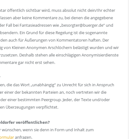
 öffentlich sichtbar wird, muss absolut nicht dein/Ihr echter
r lassen aber keine Kommentare zu, bei denen die angegebene
t der Fall bei Fantasieadressen wie „besorgter@buerger.de“ und
bsendern. Ein Grund für diese Regelung ist die sogenannte
änden auch für Äußerungen von Kommentatoren haften. Der
ndig von Kleinen Anonymen Arschlöchern belästigt wurden und wir
zusetzen. Deshalb stehen alle einschlägigen Anonymisierdienste
mmentare gar nicht erst sehen.
?
en, die das Wort „unabhängig“ zu Unrecht für sich in Anspruch
einer der bekannten Parteien an, noch vertreten wir die
der einer bestimmten Peergroup. Jeder, der Texte und/oder
inen Überzeugungen verpflichtet.
ldorfer veröffentlichen?
ar wünschen, wenn sie denn in Form und Inhalt zum
ormular
anfragen.