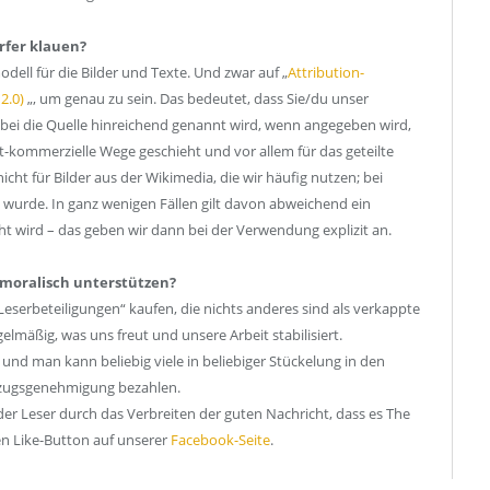
orfer klauen?
ell für die Bilder und Texte. Und zwar auf „
Attribution-
2.0)
„, um genau zu sein. Das bedeutet, dass Sie/du unser
abei die Quelle hinreichend genannt wird, wenn angegeben wird,
-kommerzielle Wege geschieht und vor allem für das geteilte
icht für Bilder aus der Wikimedia, die wir häufig nutzen; bei
n wurde. In ganz wenigen Fällen gilt davon abweichend ein
 wird – das geben wir dann bei der Verwendung explizit an.
r moralisch unterstützen?
eserbeteiligungen“ kaufen, die nichts anderes sind als verkappte
lmäßig, was uns freut und unsere Arbeit stabilisiert.
, und man kann beliebig viele in beliebiger Stückelung in den
nzugsgenehmigung bezahlen.
er Leser durch das Verbreiten der guten Nachricht, dass es The
en Like-Button auf unserer
Facebook-Seite
.