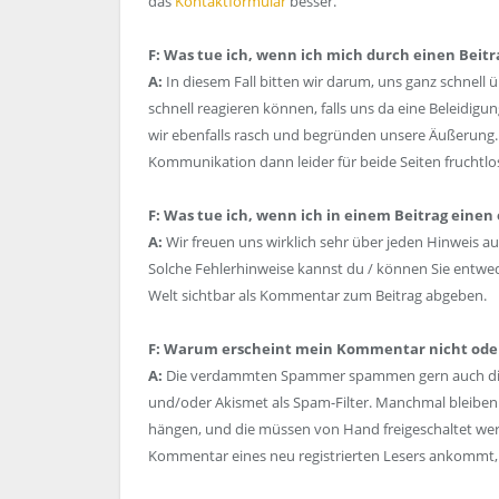
das
Kontaktformular
besser.
F: Was tue ich, wenn ich mich durch einen Beitr
A:
In diesem Fall bitten wir darum, uns ganz schnell 
schnell reagieren können, falls uns da eine Beleidig
wir ebenfalls rasch und begründen unsere Äußerung. A
Kommunikation dann leider für beide Seiten fruchtlos 
F: Was tue ich, wenn ich in einem Beitrag einen
A:
Wir freuen uns wirklich sehr über jeden Hinweis au
Solche Fehlerhinweise kannst du / können Sie entwe
Welt sichtbar als Kommentar zum Beitrag abgeben.
F: Warum erscheint mein Kommentar nicht oder
A:
Die verdammten Spammer spammen gern auch die 
und/oder Akismet als Spam-Filter. Manchmal bleib
hängen, und die müssen von Hand freigeschaltet wer
Kommentar eines neu registrierten Lesers ankommt, 