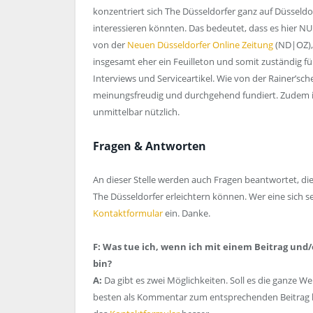
konzentriert sich The Düsseldorfer ganz auf Düsseld
interessieren könnten. Das bedeutet, dass es hier NU
von der
Neuen Düsseldorfer Online Zeitung
(ND|OZ), 
insgesamt eher ein Feuilleton und somit zuständig fü
Interviews und Serviceartikel. Wie von der Rainer’sc
meinungsfreudig und durchgehend fundiert. Zudem 
unmittelbar nützlich.
Fragen & Antworten
An dieser Stelle werden auch Fragen beantwortet, di
The Düsseldorfer erleichtern können. Wer eine sich sel
Kontaktformular
ein. Danke.
F: Was tue ich, wenn ich mit einem Beitrag und/
bin?
A:
Da gibt es zwei Möglichkeiten. Soll es die ganze 
besten als Kommentar zum entsprechenden Beitrag kun