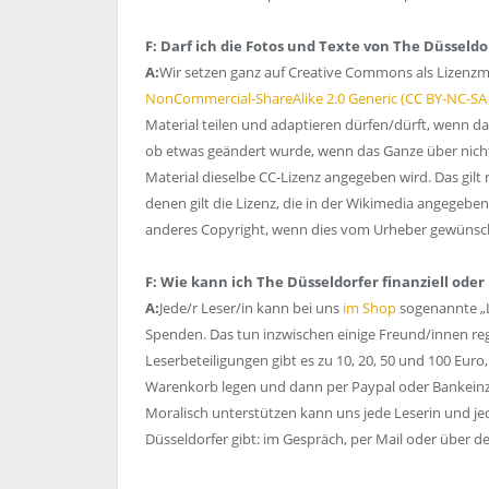
F: Darf ich die Fotos und Texte von The Düsseld
A:
Wir setzen ganz auf Creative Commons als Lizenzmod
NonCommercial-ShareAlike 2.0 Generic (CC BY-NC-SA 
Material teilen und adaptieren dürfen/dürft, wenn d
ob etwas geändert wurde, wenn das Ganze über nicht
Material dieselbe CC-Lizenz angegeben wird. Das gilt n
denen gilt die Lizenz, die in der Wikimedia angegebe
anderes Copyright, wenn dies vom Urheber gewünscht
F: Wie kann ich The Düsseldorfer finanziell ode
A:
Jede/r Leser/in kann bei uns
im Shop
sogenannte „L
Spenden. Das tun inzwischen einige Freund/innen rege
Leserbeteiligungen gibt es zu 10, 20, 50 und 100 Euro
Warenkorb legen und dann per Paypal oder Bankei
Moralisch unterstützen kann uns jede Leserin und jed
Düsseldorfer gibt: im Gespräch, per Mail oder über d