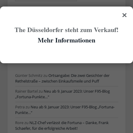
×
ÄLTERE ARTIKEL
The Düsseldorfer steht zum Verkauf!
Ältere
Mehr Informationen
Artikel
AKTUELLE KOMMENTARE
Günter Schmitz
zu
Ortsangabe: Die zwei Gesichter der
Rethelstraße – zwischen Einkaufsmeile und Puff
Rainer Bartel
zu
Neu ab 9. Januar 2023: Unser F95-Blog
„Fortuna-Punkte…“
Petra
zu
Neu ab 9. Januar 2023: Unser F95-Blog „Fortuna-
Punkte…“
Rore
zu
NLZ-Chef verlässt die Fortuna – Danke, Frank
Schaefer, für die erfolgreiche Arbeit!