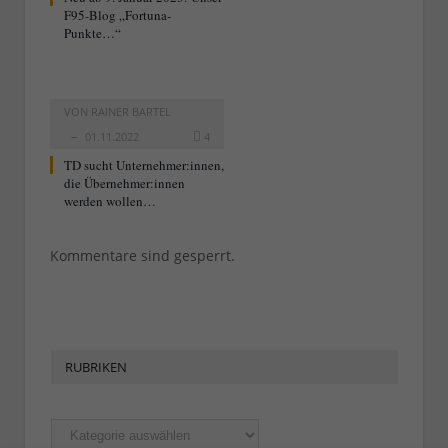
F95-Blog „Fortuna-
Punkte…“
VON
RAINER BARTEL
01.11.2022
4
TD sucht Unternehmer:innen,
die Übernehmer:innen
werden wollen…
Kommentare sind gesperrt.
RUBRIKEN
Rubriken