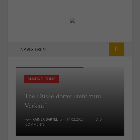
NAVIGIEREN
The Düsseldorfer steht zum Verkauf
The Düsseldorfer steht zum Verkauf
ANKÜNDIGUNG
The Düsseldorfer steht zum
Verkauf
von
RAINER BARTEL
am
14.02.2023
0
COMMENTS