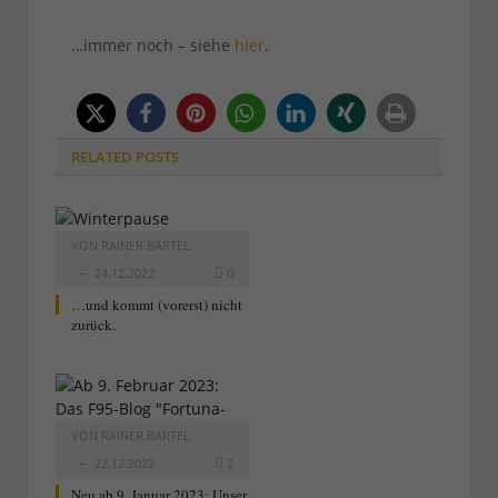
…immer noch – siehe
hier
.
RELATED
POSTS
VON
RAINER BARTEL
24.12.2022
0
…und kommt (vorerst) nicht
zurück.
VON
RAINER BARTEL
22.12.2022
2
Neu ab 9. Januar 2023: Unser