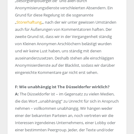
„besorgter@buerger.de“ und allen durch
Anonymisierungsdienste verschleierten Absendern. Ein
Grund für diese Regelung ist die sogenannte
„
Störerhaftung
„, nach der wir unter gewissen Umständen
auch für Äußerungen von Kommentatoren haften. Der
zweite Grund ist, dass wir in der Vergangenheit ständig
von Kleinen Anonymen Arschlöchern belästigt wurden
und wir keine Lust haben, uns ständig mit denen
auseinanderzusetzen. Deshalb stehen alle einschlägigen
Anonymisierdienste auf der Blacklist, sodass wir darüber
eingereichte Kommentare gar nicht erst sehen.
F: Wie unabhängig ist The Düsseldorfer wirklich?
A:
The Düsseldorfer ist – im Gegensatz zu vielen Medien,
die das Wort „unabhängig“ zu Unrecht für sich in Anspruch
nehmen – vollkommen unabhängig. Wir hängen weder
einer der bekannten Parteien an, noch vertreten wir die
Interessen irgendeines Unternehmens, einer Lobby oder
einer bestimmten Peergroup. Jeder, der Texte und/oder