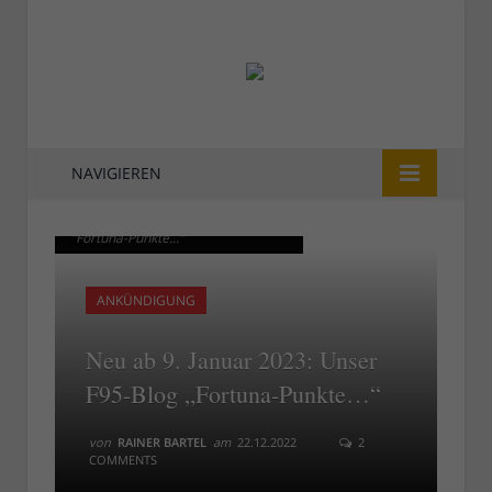
NAVIGIEREN
Ab 9. Februar 2023: Das F95-Blog
Ab 9. Februar 2023: Das F95-Blog
"Fortuna-Punkte..."
"Fortuna-Punkte..."
ANKÜNDIGUNG
Neu ab 9. Januar 2023: Unser
F95-Blog „Fortuna-Punkte…“
von
RAINER BARTEL
am
22.12.2022
2
COMMENTS