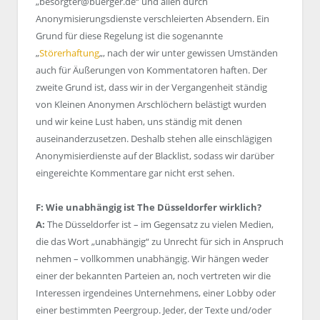
„besorgter@buerger.de“ und allen durch
Anonymisierungsdienste verschleierten Absendern. Ein
Grund für diese Regelung ist die sogenannte
„
Störerhaftung
„, nach der wir unter gewissen Umständen
auch für Äußerungen von Kommentatoren haften. Der
zweite Grund ist, dass wir in der Vergangenheit ständig
von Kleinen Anonymen Arschlöchern belästigt wurden
und wir keine Lust haben, uns ständig mit denen
auseinanderzusetzen. Deshalb stehen alle einschlägigen
Anonymisierdienste auf der Blacklist, sodass wir darüber
eingereichte Kommentare gar nicht erst sehen.
F: Wie unabhängig ist The Düsseldorfer wirklich?
A:
The Düsseldorfer ist – im Gegensatz zu vielen Medien,
die das Wort „unabhängig“ zu Unrecht für sich in Anspruch
nehmen – vollkommen unabhängig. Wir hängen weder
einer der bekannten Parteien an, noch vertreten wir die
Interessen irgendeines Unternehmens, einer Lobby oder
einer bestimmten Peergroup. Jeder, der Texte und/oder